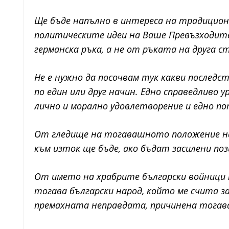
Ще бъде напълно в интереса на традицион
политическите идеи на Ваше Превъзходите
германска ръка, а не от ръката на друга с
Не е нужно да посочвам тук какви послед
по един или друг начин. Едно справедливо
лично и морално удовлетворение и едно п
От гледище на тогавашното положение на 
към изток ще бъде, ако бъдат засилени поз
От името на храбрите български войници 
тогава български народ, който ме счита 
премахната неправдата, причинена тогав