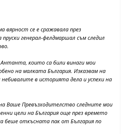
ма вярност се е сражавала през
 пруски генерал-фелдмаршал съм следил
во.
Антанта, които са били винаги мои
обено на малката България. Изказвам на
небивалите в историята дела и успехи на
 на Ваше Превъзходителство следните мои
енни цели на България още през времето
жа беше откъсната пак от България по