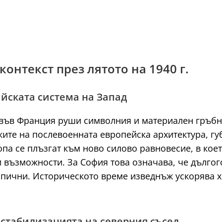
контекст през лятото на 1940 г.
айската система на Запад
 във Франция руши символния и материален гръбна
ките на послевоенната европейска архитектура, г
па се плъзгат към ново силово равновесие, в кое
и възможности. За София това означава, че дълго
пични. Историческото време изведнъж ускорява хо
естабилизацията на северния съсед