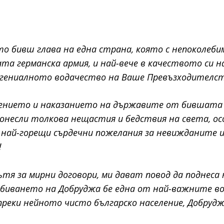
то бивш глава на една страна, която с непоколеби
 германска армия, и най-вече в качеството си на
 гениалното водачество на Ваше Превъзходителст
жението и наказанието на държавите от бившата 
онесли толкова нещастия и бедствия на света, ос
най-горещи сърдечни пожелания за невижданите и 
!
я за мирни договори, ми дават повод да поднеса
обиването на Добруджа бе една от най-важните во
ъпреки нейното чисто българско население, Добруд