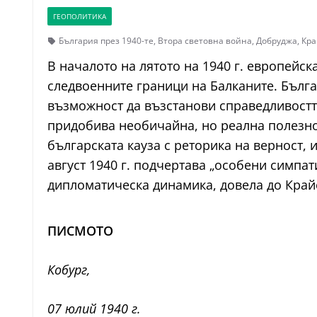
ГЕОПОЛИТИКА
България през 1940-те
,
Втора световна война
,
Добруджа
,
Кра
В началото на лятото на 1940 г. европейс
следвоенните граници на Балканите. Бълг
възможност да възстанови справедливостт
придобива необичайна, но реална полезнос
българската кауза с реторика на верност,
август 1940 г. подчертава „особени симпа
дипломатическа динамика, довела до Край
ПИСМОТО
Кобург,
07 юлий 1940 г.