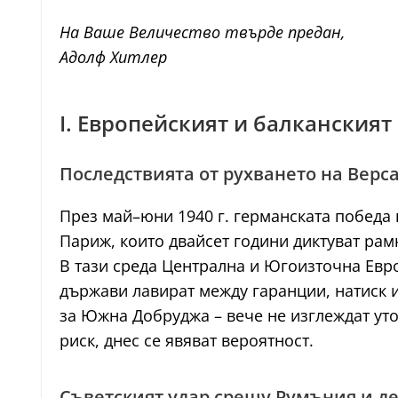
На Ваше Величество твърде предан,
Адолф Хитлер
I. Европейският и балканският 
Последствията от рухването на Верс
През май–юни 1940 г. германската победа
Париж, които двайсет години диктуват рам
В тази среда Централна и Югоизточна Евро
държави лавират между гаранции, натиск 
за Южна Добруджа – вече не изглеждат уто
риск, днес се явяват вероятност.
Съветският удар срещу Румъния и д