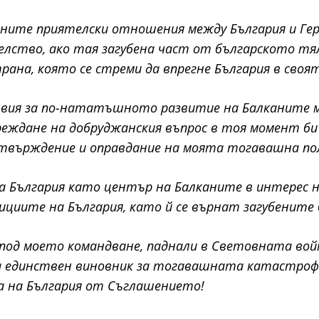
ните приятелски отношения между България и Герм
лство, ако тая загубена част от българското тя
трана, която се стреми да впрегне България в своя
ствия за по-нататъшното развитие на Балканите 
 уреждане на добруджанския въпрос в тоя момент б
отвърждение и оправдание на моята тогавашна по
България като център на Балканите в интерес на
ициите на България, като й се върнат загубените 
под моето командване, паднали в Световната вой
за единствен виновник за тогавашната катастрофа
а на България от Съглашението!