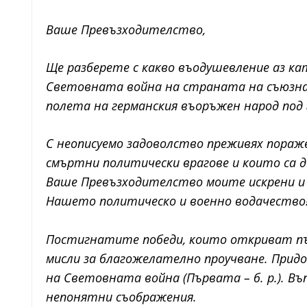
Ваше Превъзходителство,
Ще разберете с какво въодушевление аз ка
Световната война на страната на съюзната
полета на германския въоръжен народ под
С неописуемо задоволство преживях пора
смъртни политически врагове и които са д
Ваше Превъзходителство моите искрени и 
Нашето политическо и военно водачество
Постигнатите победи, които откриват път
мисли за благожелателно проучване. Прид
на Световната война (Първата – б. р.). В
непонятни съображения.