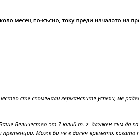
коло месец по-късно, току преди началото на пр
чество сте споменали германските успехи, ме рад
аше Величество от 7 юлий т. г. длъжен съм да кажа
 претенции. Може би не е далеч времето, когато