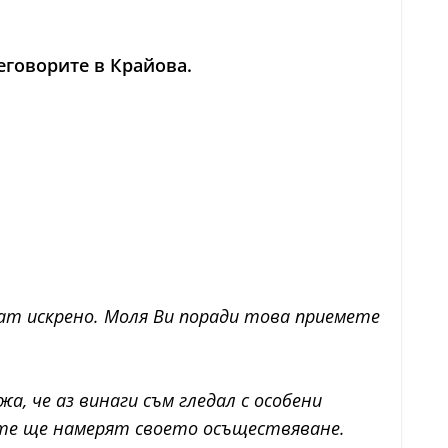
еговорите в Крайова.
ват искрено. Моля Ви поради това приемете
, че аз винаги съм гледал с особени
 те ще намерят своето осъществяване.