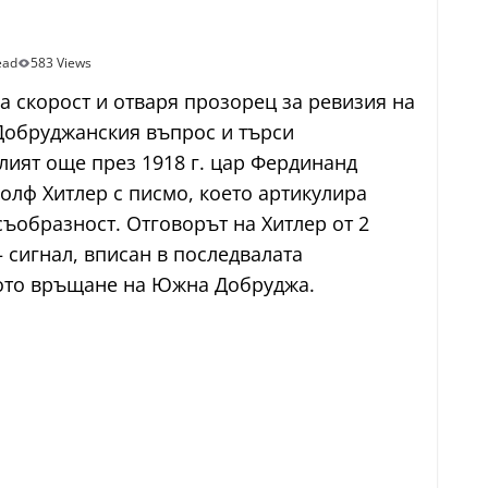
ead
583 Views
а скорост и отваря прозорец за ревизия на
 Добруджанския въпрос и търси
лият още през 1918 г. цар Фердинанд
долф Хитлер с писмо, което артикулира
съобразност. Отговорът на Хитлер от 2
 сигнал, вписан в последвалата
вното връщане на Южна Добруджа.