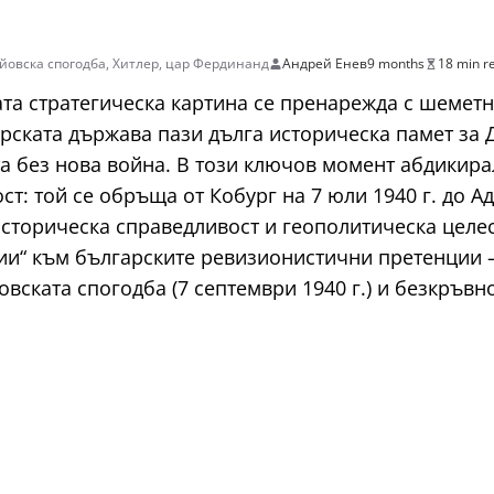
йовска спогодба
,
Хитлер
,
цар Фердинанд
Андрей Енев
9 months
18 min r
ката стратегическа картина се пренарежда с шеметн
арската държава пази дълга историческа памет за
а без нова война. В този ключов момент абдикира
т: той се обръща от Кобург на 7 юли 1940 г. до А
 историческа справедливост и геополитическа целе
тии“ към българските ревизионистични претенции –
овската спогодба (7 септември 1940 г.) и безкръ