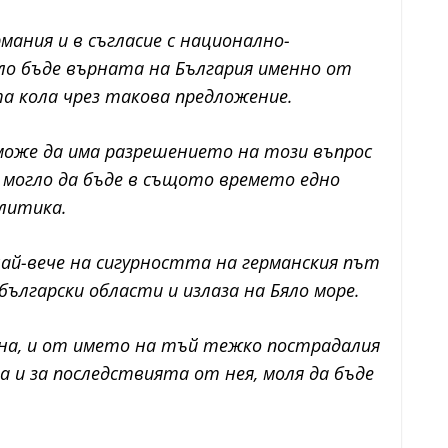
ания и в съгласие с национално-
ло бъде върната на България именно от
та кола чрез такова предложение.
може да има разрешението на този въпрос
и могло да бъде в същото времето едно
литика.
й-вече на сигурността на германския път
български области и излаза на Бяло море.
на, и от името на тъй тежко пострадалия
 и за последствията от нея, моля да бъде