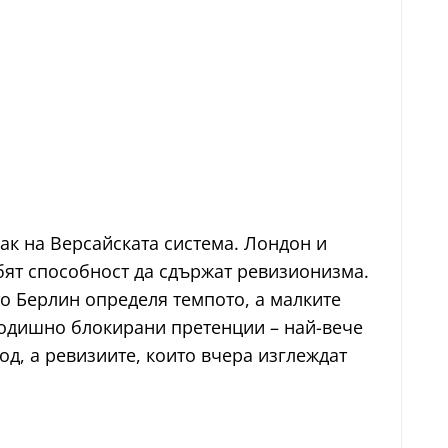
к на Версайската система. Лондон и
убят способност да сдържат ревизионизма.
то Берлин определя темпото, а малките
годишно блокирани претенции – най-вече
д, а ревизиите, които вчера изглеждат