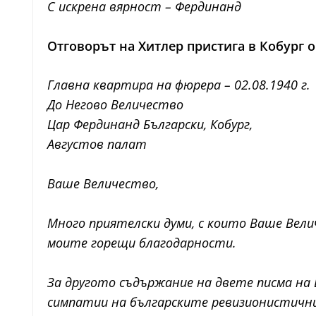
С искрена вярност – Фердинанд
Отговорът на Хитлер пристига в Кобург о
Главна квартира на фюрера – 02.08.1940 г.
До Негово Величество
Цар Фердинанд Български, Кобург,
Августов палат
Ваше Величество,
Много приятелски думи, с които Ваше Вели
моите горещи благодарности.
За другото съдържание на двете писма на В
симпатии на българските ревизионистични