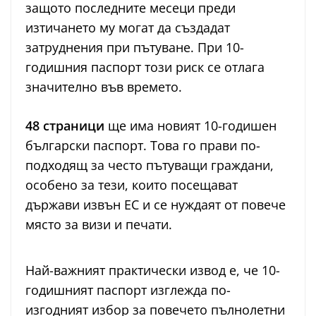
защото последните месеци преди
изтичането му могат да създадат
затруднения при пътуване. При 10-
годишния паспорт този риск се отлага
значително във времето.
48 страници
ще има новият 10-годишен
български паспорт. Това го прави по-
подходящ за често пътуващи граждани,
особено за тези, които посещават
държави извън ЕС и се нуждаят от повече
място за визи и печати.
Най-важният практически извод е, че 10-
годишният паспорт изглежда по-
изгодният избор за повечето пълнолетни