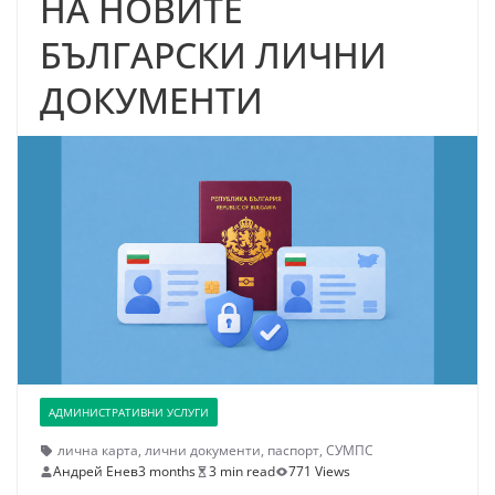
НА НОВИТЕ
БЪЛГАРСКИ ЛИЧНИ
ДОКУМЕНТИ
АДМИНИСТРАТИВНИ УСЛУГИ
лична карта
,
лични документи
,
паспорт
,
СУМПС
Андрей Енев
3 months
3 min read
771 Views