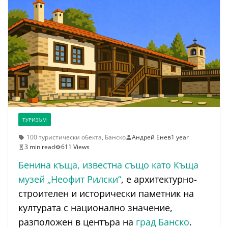
ТУРИЗЪМ
100 туристически обекта
,
Банско
Андрей Енев
1 year
3 min read
611 Views
Бенина къща, известна също като Къща
музей „Неофит Рилски“
, е архитектурно-
строителен и исторически паметник на
културата с национално значение,
разположен в центъра на
град Банско
.