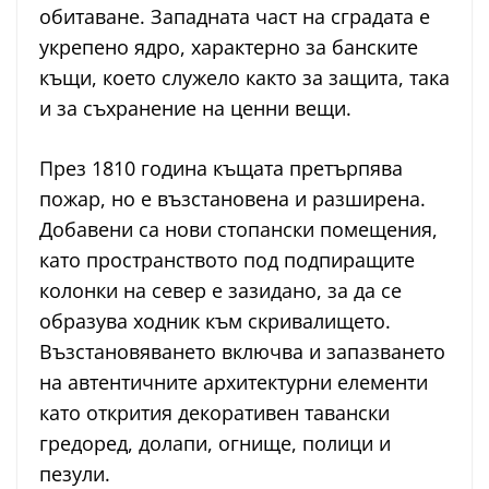
обитаване. Западната част на сградата е
укрепено ядро, характерно за банските
къщи, което служело както за защита, така
и за съхранение на ценни вещи.
През 1810 година къщата претърпява
пожар, но е възстановена и разширена.
Добавени са нови стопански помещения,
като пространството под подпиращите
колонки на север е зазидано, за да се
образува ходник към скривалището.
Възстановяването включва и запазването
на автентичните архитектурни елементи
като открития декоративен тавански
гредоред, долапи, огнище, полици и
пезули.