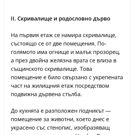
II. Скривалище и родословно дърво
На първия етаж се намира скривалище,
състоящо се от две помещения. По-
голямото има огнище и малък прозорец,
а през двойна желязна врата се влиза в
същинското скривалище. Това
помещение е било свързано с укрепената
част на жилищния етаж посредством
подвижна дървена стълба.
До кухнята е разположен подникът —
помещение за животни, което днес е
украсено със стенопис, изобразяващ