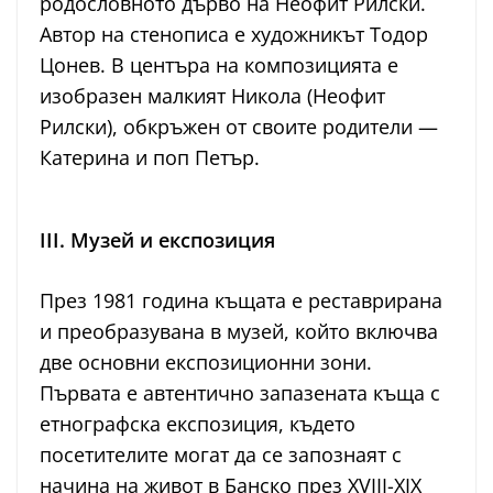
родословното дърво на Неофит Рилски.
Автор на стенописа е художникът Тодор
Цонев. В центъра на композицията е
изобразен малкият Никола (Неофит
Рилски), обкръжен от своите родители —
Катерина и поп Петър.
III. Музей и експозиция
През 1981 година къщата е реставрирана
и преобразувана в музей, който включва
две основни експозиционни зони.
Първата е автентично запазената къща с
етнографска експозиция, където
посетителите могат да се запознаят с
начина на живот в Банско през XVIII-XIX