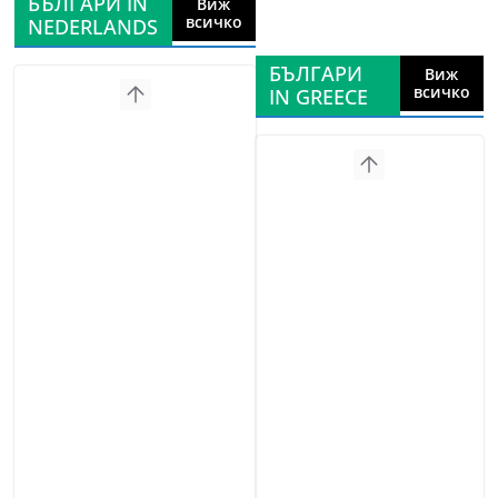
БЪЛГАРИ IN
Виж
всичко
NEDERLANDS
БЪЛГАРИ
Виж
всичко
IN GREECE