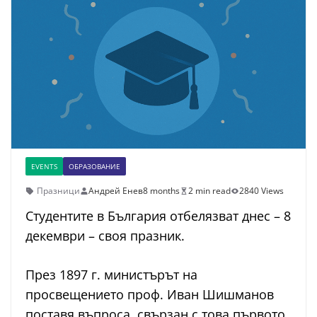
EVENTS
ОБРАЗОВАНИЕ
Празници
Андрей Енев
8 months
2 min read
2840 Views
Студентите в България отбелязват днес – 8
декември – своя празник.
През 1897 г. министърът на
просвещението проф. Иван Шишманов
поставя въпроса, свързан с това първото