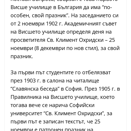
Висше училище в България да има “по-
особен, свой празник”. На заседанието си
от 2 ноември 1902 г. Академичният съвет
на Висшето училище определя деня на
просветителя Св. Климент Охридски – 25
ноември (8 декември по нов стил), за свой
празник.
За първи път студентите го отбелязват
през 1903 г. в салона на читалище
“Славянска беседа” в София. През 1905 г. в
Правилника на Висшето училище, което
тогава вече се нарича Софийски
университет “Св. Климент Охридски”, за
първи път е записан текстът, че 25
ноември е патронен празник на