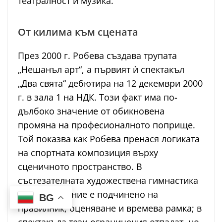
театралност и музика.
От килима към сцената
През 2000 г. Робева създава трупата
„Нешанъл арт“, а първият ѝ спектакъл
„Два свята“ дебютира на 12 декември 2000
г. в зала 1 на НДК. Този факт има по-
дълбоко значение от обикновена
промяна на професионалното поприще.
Той показва как Робева пренася логиката
на спортната композиция върху
сценичното пространство. В
състезателната художествена гимнастика
всяко движение е подчинено на
BG
правилник, оценяване и времева рамка; в