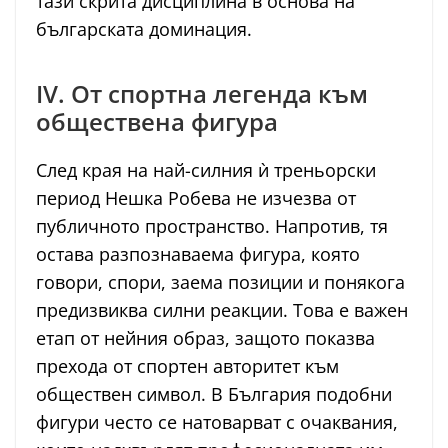
тази скрита дисциплина в основа на
българската доминация.
IV. От спортна легенда към
обществена фигура
След края на най-силния ѝ треньорски
период Нешка Робева не изчезва от
публичното пространство. Напротив, тя
остава разпознаваема фигура, която
говори, спори, заема позиции и понякога
предизвиква силни реакции. Това е важен
етап от нейния образ, защото показва
прехода от спортен авторитет към
обществен символ. В България подобни
фигури често се натоварват с очаквания,