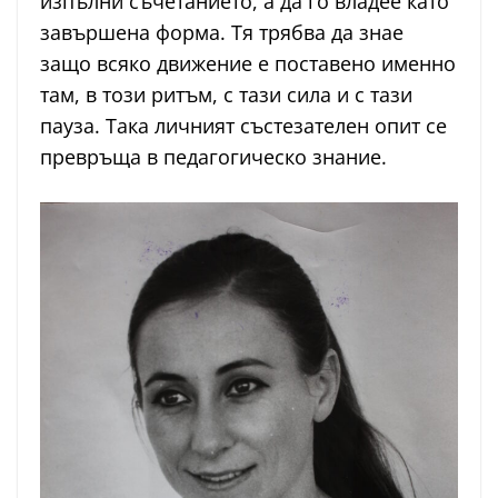
изпълни съчетанието, а да го владее като
завършена форма. Тя трябва да знае
защо всяко движение е поставено именно
там, в този ритъм, с тази сила и с тази
пауза. Така личният състезателен опит се
превръща в педагогическо знание.