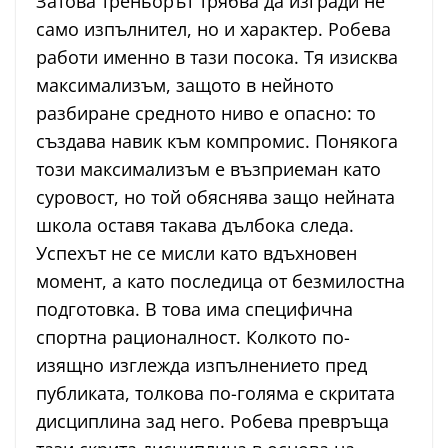
Затова треньорът трябва да изгради не
само изпълнител, но и характер. Робева
работи именно в тази посока. Тя изисква
максимализъм, защото в нейното
разбиране средното ниво е опасно: то
създава навик към компромис. Понякога
този максимализъм е възприеман като
суровост, но той обяснява защо нейната
школа оставя такава дълбока следа.
Успехът не се мисли като вдъхновен
момент, а като последица от безмилостна
подготовка. В това има специфична
спортна рационалност. Колкото по-
изящно изглежда изпълнението пред
публиката, толкова по-голяма е скритата
дисциплина зад него. Робева превръща