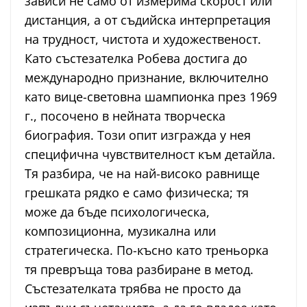
зависи не само от измерима скорост или
дистанция, а от съдийска интерпретация
на трудност, чистота и художественост.
Като състезателка Робева достига до
международно признание, включително
като вице-световна шампионка през 1969
г., посочено в нейната творческа
биография. Този опит изгражда у нея
специфична чувствителност към детайла.
Тя разбира, че на най-високо равнище
грешката рядко е само физическа; тя
може да бъде психологическа,
композиционна, музикална или
стратегическа. По-късно като треньорка
тя превръща това разбиране в метод.
Състезателката трябва не просто да