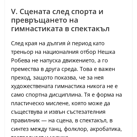
V. Сцената след спорта и
превръщането на
гимнастиката в спектакъл
След края на дългия ѝ период като
треньор на националния отбор Нешка
Робева не напуска движението, а го
премества в друга среда. Това е важен
преход, защото показва, че за нея
художествената гимнастика никога не е
само спортна дисциплина. Тя е форма на
пластическо мислене, която може да
съществува и извън състезателния
правилник — на сцена, в спектакъл, в
синтез между танц, фолклор, акробатика,