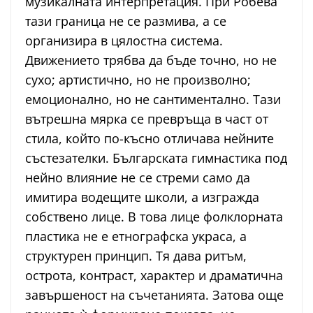
музикалната интерпретация. При Робева
тази граница не се размива, а се
организира в цялостна система.
Движението трябва да бъде точно, но не
сухо; артистично, но не произволно;
емоционално, но не сантиментално. Тази
вътрешна мярка се превръща в част от
стила, който по-късно отличава нейните
състезателки. Българската гимнастика под
нейно влияние не се стреми само да
имитира водещите школи, а изгражда
собствено лице. В това лице фолклорната
пластика не е етнографска украса, а
структурен принцип. Тя дава ритъм,
острота, контраст, характер и драматична
завършеност на съчетанията. Затова още