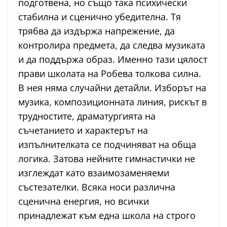
подготвена, но също така психически
стабилна и сценично убедителна. Тя
трябва да издържа напрежение, да
контролира предмета, да следва музиката
и да поддържа образ. Именно тази цялост
прави школата на Робева толкова силна.
В нея няма случайни детайли. Изборът на
музика, композиционната линия, рискът в
трудностите, драматургията на
съчетанието и характерът на
изпълнителката се подчиняват на обща
логика. Затова нейните гимнастички не
изглеждат като взаимозаменяеми
състезателки. Всяка носи различна
сценична енергия, но всички
принадлежат към една школа на строго