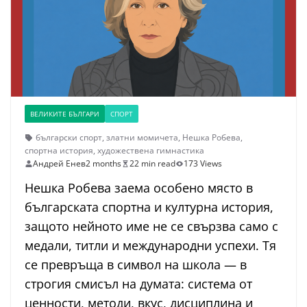
ВЕЛИКИТЕ БЪЛГАРИ
СПОРТ
български спорт
,
златни момичета
,
Нешка Робева
,
спортна история
,
художествена гимнастика
Андрей Енев
2 months
22 min read
173 Views
Нешка Робева заема особено място в
българската спортна и културна история,
защото нейното име не се свързва само с
медали, титли и международни успехи. Тя
се превръща в символ на школа — в
строгия смисъл на думата: система от
ценности, методи, вкус, дисциплина и