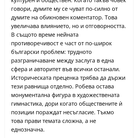
културен и обществен. Когато такъв човек
говори, думите му се чуват по-силно от
думите на обикновен коментатор. Това
увеличава влиянието, но и отговорността.
В същото време нейната
противоречивост е част от по-широк
български проблем: трудното
разграничаване между заслуга в една
сфера и авторитет във всички останали.
Историческата преценка трябва да държи
тези равнища отделно. Робева остава
монументална фигура в художествената
гимнастика, дори когато обществените ѝ
позиции пораждат несъгласие. Тъкмо
това прави темата сложна, а не
еднозначна.