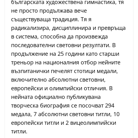
българската художествена гимнастика, тя
не просто продължава вече
съществуваща традиция. Тя я
радикализира, дисциплинира и превръща
в система, способна да произвежда
последователни световни резултати. В
продължение на 25 години като старши
треньор на националния отбор нейните
възпитанички печелят стотици медали,
включително абсолютни световни,
европейски и олимпийски отличия. В
нейната официално публикувана
творческа биография се посочват 294
медала, 7 абсолютни световни титли, 10
европейски титли и 2 вицеолимпийски
титли.