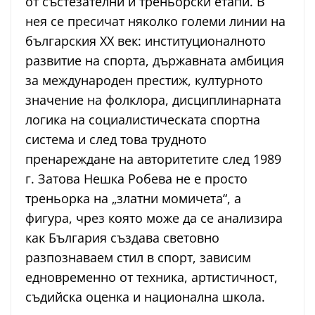
от състезателни и треньорски етапи. В
нея се пресичат няколко големи линии на
българския ХХ век: институционалното
развитие на спорта, държавната амбиция
за международен престиж, културното
значение на фолклора, дисциплинарната
логика на социалистическата спортна
система и след това трудното
пренареждане на авторитетите след 1989
г. Затова Нешка Робева не е просто
треньорка на „златни момичета“, а
фигура, чрез която може да се анализира
как България създава световно
разпознаваем стил в спорт, зависим
едновременно от техника, артистичност,
съдийска оценка и национална школа.