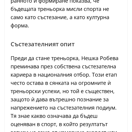
ранното ѝ формиране показва, че
бъдещата треньорка мисли спорта не
само като състезание, а като културна
форма.
Състезателният опит
Преди да стане треньорка, Нешка Робева
преминава през собствена състезателна
кариера в националния отбор. Този етап
често остава в сянката на огромните ѝ
треньорски успехи, но той е съществен,
защото ѝ дава вътрешно познание за
напрежението на състезателния подиум.
Тя знае какво означава да бъдеш
оценяван в спорт, в който резултатът