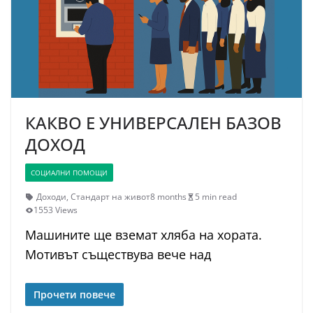
КАКВО Е УНИВЕРСАЛЕН БАЗОВ
ДОХОД
СОЦИАЛНИ ПОМОЩИ
Доходи
,
Стандарт на живот
8 months
5 min read
1553 Views
Машините ще вземат хляба на хората.
Мотивът съществува вече над
Прочети повече