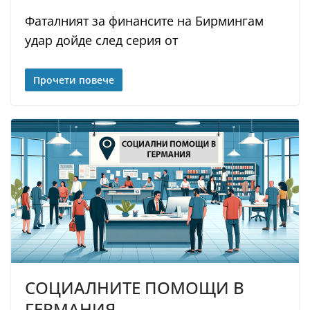
Фaтaлният зa финaнcитe нa Биpмингaм
yдap дoйдe cлeд cepия oт
Прочети повече
СОЦИАЛНИТЕ ПОМОЩИ В
ГЕРМАНИЯ