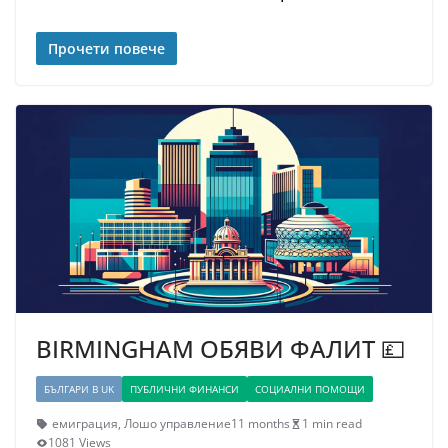
Прочети повече
BIRMINGHAM ОБЯВИ ФАЛИТ 💷
БЪЛГАРИ В UK
ПУБЛИЧНИ ФИНАНСИ
СОЦИАЛНИ ПОМОЩИ
емиграция
,
Лошо управление
11 months
1 min read
1081 Views