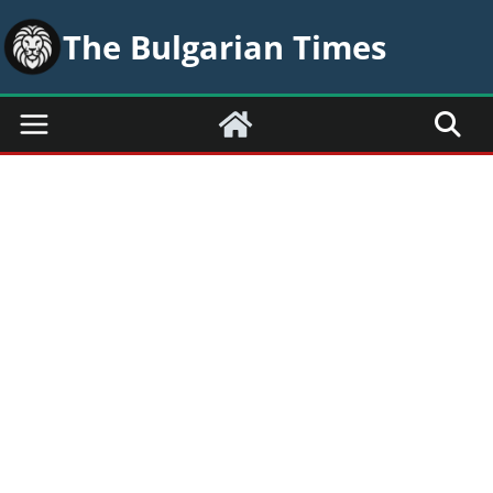
Skip
The Bulgarian Times
to
content