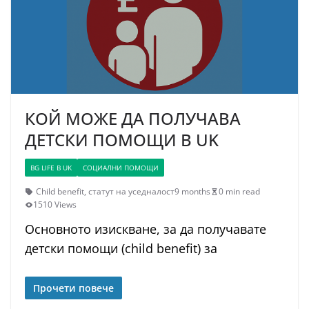
КОЙ МОЖЕ ДА ПОЛУЧАВА
ДЕТСКИ ПОМОЩИ В UK
BG LIFE В UK
СОЦИАЛНИ ПОМОЩИ
Child benefit
,
статут на уседналост
9 months
0 min read
1510 Views
Основното изискване, за да получавате
детски помощи (child benefit) за
Прочети повече