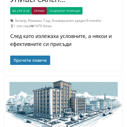
BG LIFE В UK
КРИМИ
СОЦИАЛНИ ПОМОЩИ
Затвор
,
Измами
,
Съд
,
Универсален кредит
9 months
1 min read
1479 Views
След като излежаха условните, а някои и
ефективните си присъди
Прочети повече