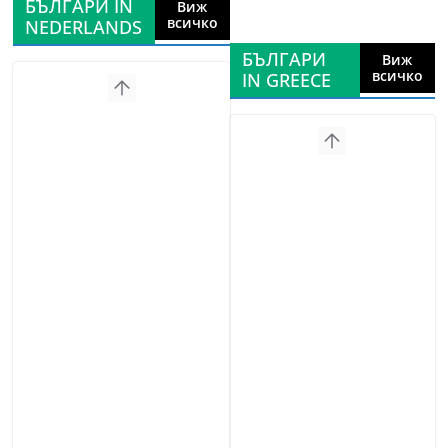
БЪЛГАРИ IN
Виж
всичко
NEDERLANDS
БЪЛГАРИ
Виж
всичко
IN GREECE