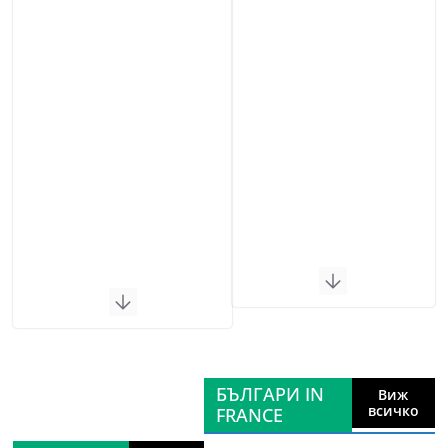
БЪЛГАРИ IN
Виж
всичко
FRANCE