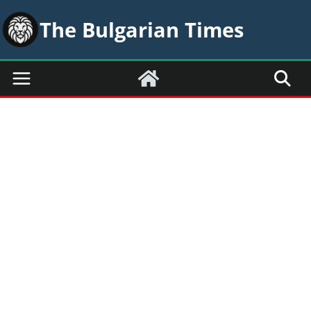
Skip
The Bulgarian Times
to
content