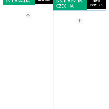
IN CANADA
БЪЛГАРИ IN
Виж
всичко
CZECHIA