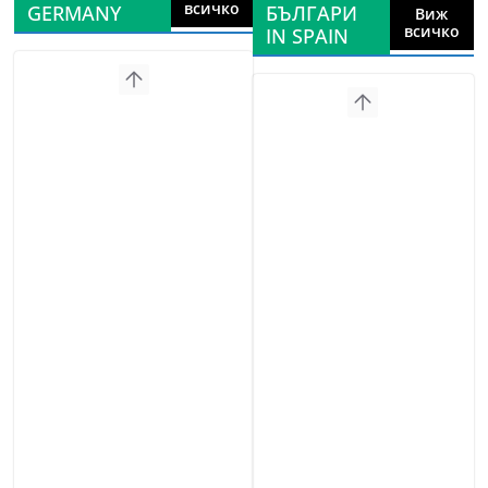
всичко
GERMANY
БЪЛГАРИ
Виж
всичко
IN SPAIN