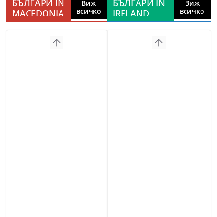
БЪЛГАРИ IN
БЪЛГАРИ IN
Виж
Виж
всичко
всичко
MACEDONIA
IRELAND