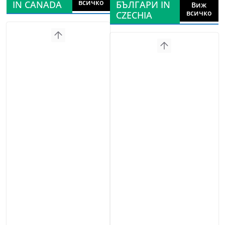
всичко
IN CANADA
БЪЛГАРИ IN
Виж
всичко
CZECHIA