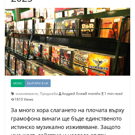
MUSIC
БЪЛГАРИ В UK
изживяване
,
Продажби
Андрей Енев
8 months
1 min read
1810 Views
За много хора слагането на плочата върху
грамофона винаги ще бъде единственото
истинско музикално изживяване. Защото