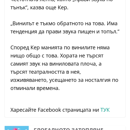
тънък“, казва още Кер.
„Винилът е тъкмо обратното на това. Има
тенденция да прави звука пищен и топъл.“
Според Кер манията по винилите няма
нищо общо с това. Хората не търсят
самият звук на виниловата плоча, а
търсят театралността в нея,
изживяването, усещането за носталгия по
отминали времена.
Харесайте Facebook страницата ни
ТУК