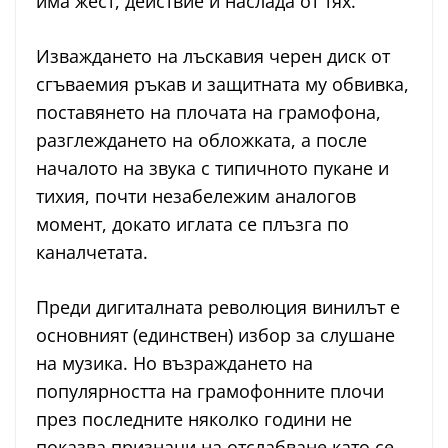
има жест, действие и наслада от тях.
Изваждането на лъскавия черен диск от
сгъваемия ръкав и защитната му обвивка,
поставянето на плочата на грамофона,
разглеждането на обложката, а после
началото на звука с типичното пукане и
тихия, почти незабележим аналогов
момент, докато иглата се плъзга по
каналчетата.
Преди дигиталната революция винилът е
основният (единствен) избор за слушане
на музика. Но възраждането на
популярността на грамофонните плочи
през последните няколко години не
показва признаци на отслабване като се