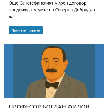
Още Санстефанският мирен договор
предвижда земите на Северна Добруджа
да
Прочети повече
ПРОФЕСОР БОГДАН ФИЛОВ