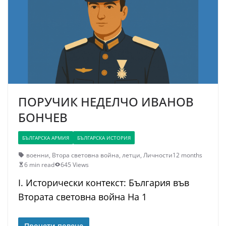
ПОРУЧИК НЕДЕЛЧО ИВАНОВ
БОНЧЕВ
БЪЛГАРСКА АРМИЯ
БЪЛГАРСКА ИСТОРИЯ
военни
,
Втора световна война
,
летци
,
Личности
12 months
6 min read
645 Views
I. Исторически контекст: България във
Втората световна война На 1
Прочети повече