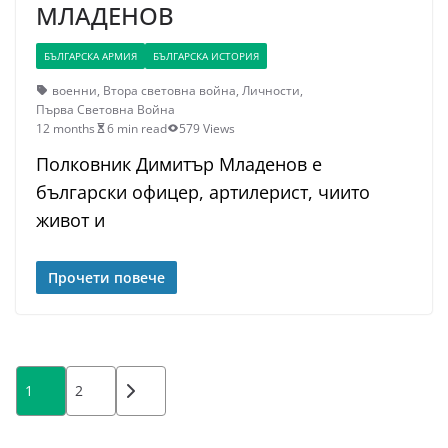
МЛАДЕНОВ
БЪЛГАРСКА АРМИЯ
БЪЛГАРСКА ИСТОРИЯ
военни
,
Втора световна война
,
Личности
,
Първа Световна Война
12 months
6 min read
579 Views
Полковник Димитър Младенов е
български офицер, артилерист, чиито
живот и
Прочети повече
Posts
1
2
pagination