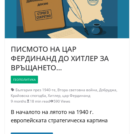
ПИСМОТО НА ЦАР
ФЕРДИНАНД ДО ХИТЛЕР ЗА
ВРЪЩАНЕТО…
ГЕОПОЛИТИКА
България през 1940-те
,
Втора световна война
,
Добруджа
,
Крайовска спогодба
,
Хитлер
,
цар Фердинанд
9 months
18 min read
590 Views
В началото на лятото на 1940 г.
европейската стратегическа картина