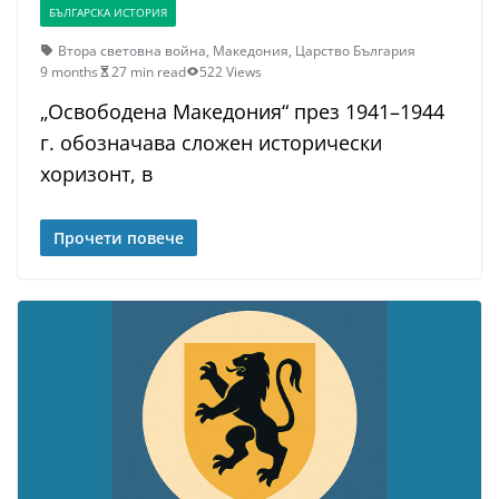
БЪЛГАРСКА ИСТОРИЯ
Втора световна война
,
Македония
,
Царство България
9 months
27 min read
522 Views
„Освободена Македония“ през 1941–1944
г. обозначава сложен исторически
хоризонт, в
Прочети повече