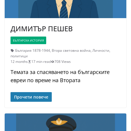
ДИМИТЪР ПЕШЕВ
БЪЛГАРСКА ИСТОРИЯ
България 1878-1944
,
Втора световна война
,
Личности
,
политици
12 months
17 min read
708 Views
Темата за спасяването на българските
евреи по време на Втората
Прочети повече