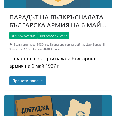
ПАРАДЪТ НА ВЪЗКРЪСНАЛАТА
БЪЛГАРСКА АРМИЯ НА 6 МАЙ…
БЪЛГАРСКА АРМИЯ
БЪЛГАРСКА ИСТОРИЯ
България през 1930-те
,
Втора световна война
,
Цар Борис III
9 months
16 min read
483 Views
Парадът на възкръсналата Българска
армия на 6 май 1937 г.
Прочети повече