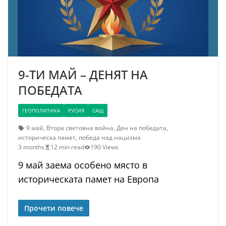
9-ТИ МАЙ – ДЕНЯТ НА
ПОБЕДАТА
ГЕОПОЛИТИКА
РУСИЯ
САЩ
9 май
,
Втора световна война
,
Ден на победата
,
историческа памет
,
победа над нацизма
3 months
12 min read
190 Views
9 май заема особено място в
историческата памет на Европа
Прочети повече