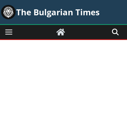
Skip
The Bulgarian Times
to
content