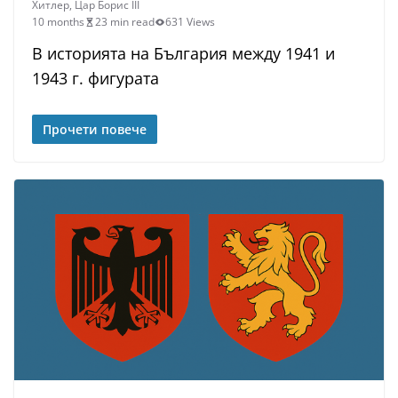
Хитлер
,
Цар Борис III
10 months
23 min read
631 Views
В историята на България между 1941 и
1943 г. фигурата
Прочети повече