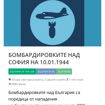
БОМБАРДИРОВКИТЕ НАД
СОФИЯ НА 10.01.1944
БЪЛГАРИ IN THE USA
БЪЛГАРИ В UK
БЪЛГАРИЯ
Втора световна война
,
София
9 months
1 min read
3084 Views
Бомбардировките над България са
поредица от нападения