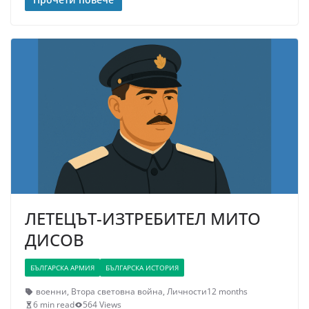
ЛЕТЕЦЪТ-ИЗТРЕБИТЕЛ МИТО
ДИСОВ
БЪЛГАРСКА АРМИЯ
БЪЛГАРСКА ИСТОРИЯ
военни
,
Втора световна война
,
Личности
12 months
6 min read
564 Views