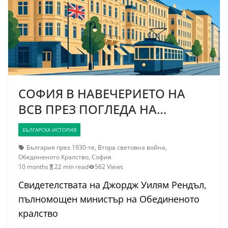
СОФИЯ В НАВЕЧЕРИЕТО НА
ВСВ ПРЕЗ ПОГЛЕДА НА…
БЪЛГАРСКА ИСТОРИЯ
България през 1930-те
,
Втора световна война
,
Обединеното Кралство
,
София
10 months
22 min read
562 Views
Свидетелствата на Джордж Уилям Рендъл,
пълномощен министър на Обединеното
кралство