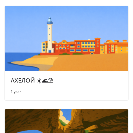
АХЕЛОЙ ☀️🌊⛱
1 year