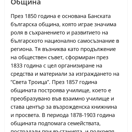
Община
През 1850 година е основана Банската
българска община, която играе значима
роля в съхранението и развитието на
българското национално самосъзнание в
региона. Тя възниква като продължение
на обществен съвет, сформиран през
1833 година с цел организиране на
средства и материали за изграждането на
“Света Троица”. През 1857 година
общината построява училище, което е
преобразувано във взаимно училище и
става център за възрожденска книжнина
и просвета. В периода 1878-1903 година
общината подпомага семействата,
пострадали при въстанията, и подкрепя