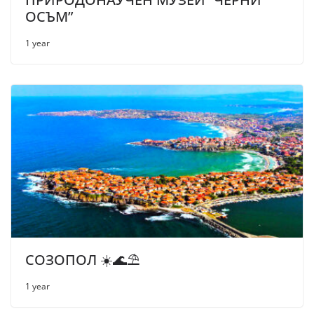
ОСЪМ”
1 year
СОЗОПОЛ ☀️🌊⛱
1 year