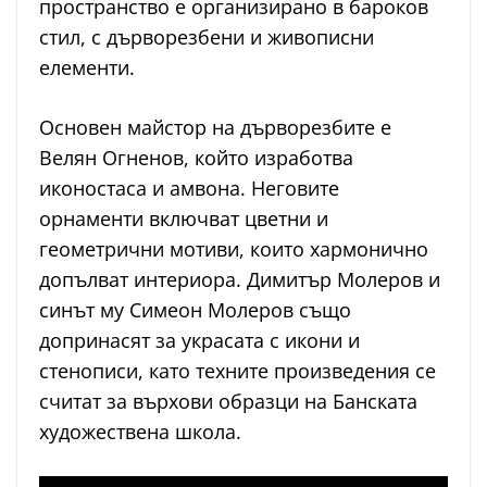
пространство е организирано в бароков
стил, с дърворезбени и живописни
елементи.
Основен майстор на дърворезбите е
Велян Огненов, който изработва
иконостаса и амвона. Неговите
орнаменти включват цветни и
геометрични мотиви, които хармонично
допълват интериора. Димитър Молеров и
синът му Симеон Молеров също
допринасят за украсата с икони и
стенописи, като техните произведения се
считат за върхови образци на Банската
художествена школа.