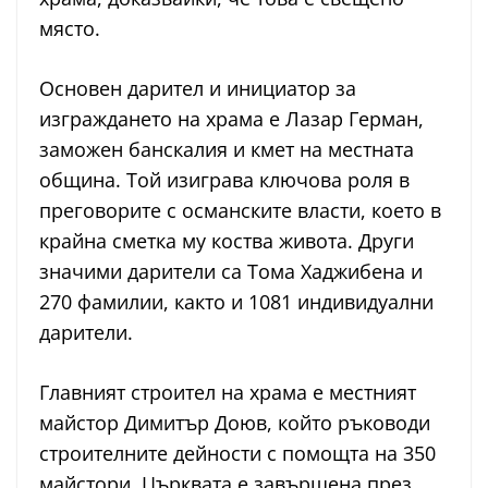
място.
Основен дарител и инициатор за
изграждането на храма е Лазар Герман,
заможен банскалия и кмет на местната
община. Той изиграва ключова роля в
преговорите с османските власти, което в
крайна сметка му коства живота. Други
значими дарители са Тома Хаджибена и
270 фамилии, както и 1081 индивидуални
дарители.
Главният строител на храма е местният
майстор Димитър Доюв, който ръководи
строителните дейности с помощта на 350
майстори. Църквата е завършена през