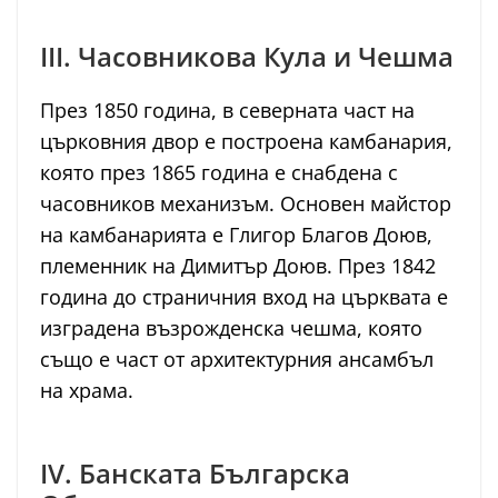
III. Часовникова Кула и Чешма
През 1850 година, в северната част на
църковния двор е построена камбанария,
която през 1865 година е снабдена с
часовников механизъм. Основен майстор
на камбанарията е Глигор Благов Доюв,
племенник на Димитър Доюв. През 1842
година до страничния вход на църквата е
изградена възрожденска чешма, която
също е част от архитектурния ансамбъл
на храма.
IV. Банската Българска