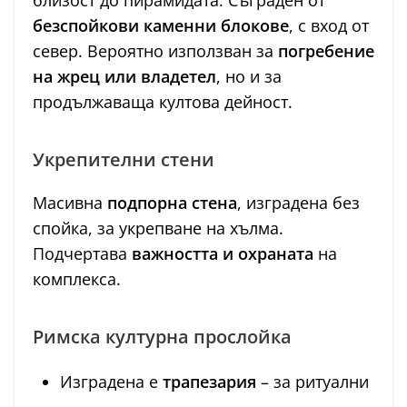
безспойкови каменни блокове
, с вход от
север. Вероятно използван за
погребение
на жрец или владетел
, но и за
продължаваща култова дейност.
Укрепителни стени
Масивна
подпорна стена
, изградена без
спойка, за укрепване на хълма.
Подчертава
важността и охраната
на
комплекса.
Римска културна прослойка
Изградена е
трапезария
– за ритуални