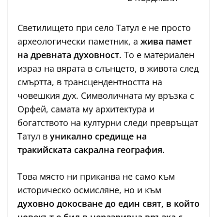
Светилището при село Татул е не просто
археологически паметник, а
жива памет
на древната духовност
. То е материален
израз на вярата в слънцето, в живота след
смъртта, в трансцендентността на
човешкия дух. Символичната му връзка с
Орфей, самата му архитектура и
богатството на културни следи превръщат
Татул в
уникално средище на
тракийската сакрална география
.
Това място ни приканва не само към
историческо осмисляне, но и към
духовно докосване до един свят, в който
човекът е бил в неразривна връзка с