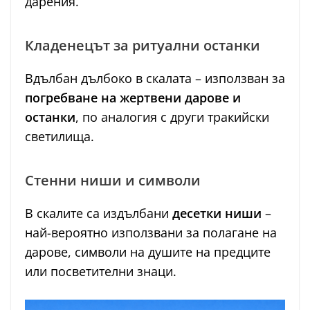
дарения.
Кладенецът за ритуални останки
Вдълбан дълбоко в скалата – използван за
погребване на жертвени дарове и
останки
, по аналогия с други тракийски
светилища.
Стенни ниши и символи
В скалите са издълбани
десетки ниши
–
най-вероятно използвани за полагане на
дарове, символи на душите на предците
или посветителни знаци.