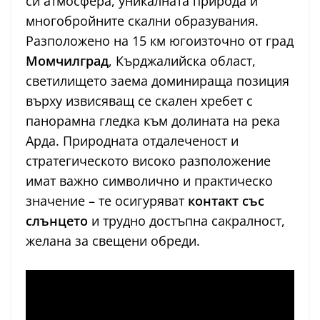
си атмосфера, уникалната природа и
многобройните скални образувания.
Разположено на 15 км югоизточно от град
Момчилград
, Кърджалийска област,
светилището заема доминираща позиция
върху извисяващ се скален хребет с
панорамна гледка към долината на река
Арда. Природната отдалеченост и
стратегическото високо разположение
имат важно символично и практическо
значение – те осигуряват
контакт със
слънцето
и трудно достъпна сакралност,
желана за свещени обреди.