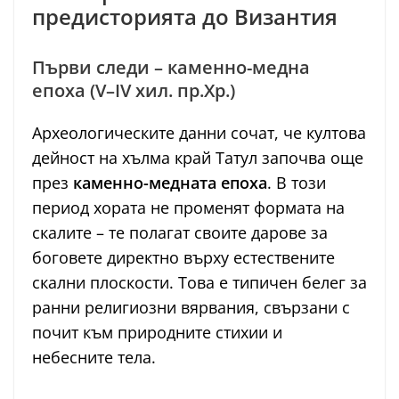
предисторията до Византия
Първи следи – каменно-медна
епоха (V–IV хил. пр.Хр.)
Археологическите данни сочат, че култова
дейност на хълма край Татул започва още
през
каменно-медната епоха
. В този
период хората не променят формата на
скалите – те полагат своите дарове за
боговете директно върху естествените
скални плоскости. Това е типичен белег за
ранни религиозни вярвания, свързани с
почит към природните стихии и
небесните тела.