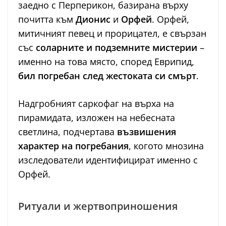
заедно с Перперикон, базирана върху
почитта към
Дионис
и
Орфей
. Орфей,
митичният певец и прорицател, е свързан
със
соларните и подземните мистерии
–
именно на това място, според Еврипид,
бил погребан след жестоката си смърт
.
Надгробният саркофаг на върха на
пирамидата, изложен на небесната
светлина, подчертава
възвишения
характер на погребания
, когото мнозина
изследователи идентифицират именно с
Орфей.
Ритуали и жертвоприношения