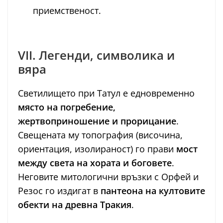
приемственост.
VII. Легенди, символика и
вяра
Светилището при Татул е едновременно
място на погребение,
жертвоприношение и прорицание
.
Свещената му топография (височина,
ориентация, изолираност) го прави
мост
между света на хората и боговете
.
Неговите митологични връзки с Орфей и
Резос го издигат в
пантеона на култовите
обекти на древна Тракия
.