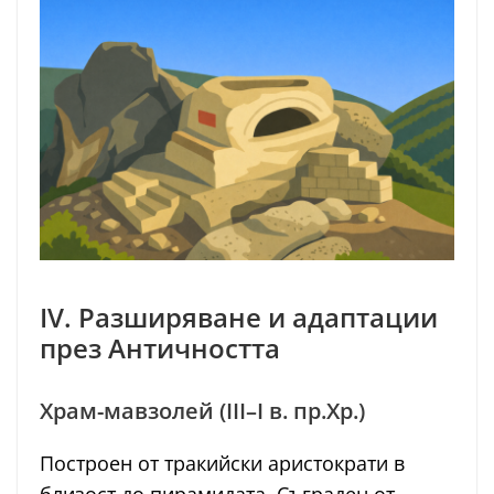
IV. Разширяване и адаптации
през Античността
Храм-мавзолей (III–I в. пр.Хр.)
Построен от тракийски аристократи в
близост до пирамидата. Съграден от