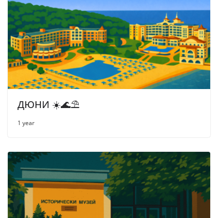
ДЮНИ ☀️🌊⛱
1 year