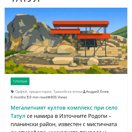
ТУРИЗЪМ
Орфей
,
предистория
,
Тракийска епоха
Андрей Енев
6 months
8 min read
806 Views
Мегалитният култов комплекс при село
Татул
се намира в Източните Родопи –
планински район, известен с мистичната