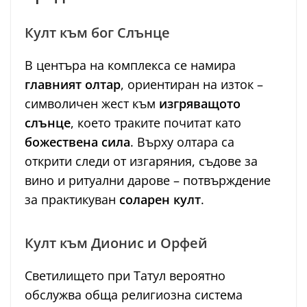
Култ към бог Слънце
В центъра на комплекса се намира
главният олтар
, ориентиран на изток –
символичен жест към
изгряващото
слънце
, което траките почитат като
божествена сила
. Върху олтара са
открити следи от изгаряния, съдове за
вино и ритуални дарове – потвърждение
за практикуван
соларен култ
.
Култ към Дионис и Орфей
Светилището при Татул вероятно
обслужва обща религиозна система