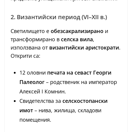
2. Византийски период (VI–XII в.)
Светилището е
обезсакрализирано
и
трансформирано в
селска вила
,
използвана от
византийски аристократи
.
Открити са:
12 оловни
печата на севаст Георги
Палеолог
– родственик на император
Алексей I Комнин.
Свидетелства за
селскостопански
имот
– нива, жилища, складови
помещения.