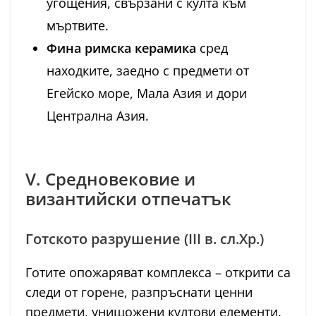
угощения, свързани с култа към
мъртвите.
Фина римска керамика
сред
находките, заедно с предмети от
Егейско море, Мала Азия и дори
Централна Азия.
V. Средновековие и
византийски отпечатък
Готското разрушение (III в. сл.Хр.)
Готите опожаряват комплекса – открити са
следи от горене, разпръснати ценни
предмети, унищожени култови елементи.