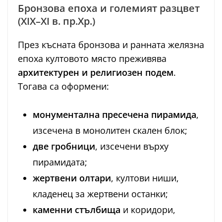
Бронзова епоха и големият разцвет
(XIX–XI в. пр.Хр.)
През късната бронзова и ранната желязна
епоха култовото място преживява
архитектурен и религиозен подем
.
Тогава са оформени:
монументална пресечена пирамида
,
изсечена в монолитен скален блок;
две гробници
, изсечени върху
пирамидата;
жертвени олтари
, култови ниши,
кладенец за жертвени останки;
каменни стълбища
и коридори,