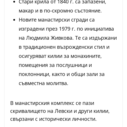
Стари крила от 1840 г. са запазени,
макар и в по-скромно състояние.
Новите манастирски сгради са
изградени през 1979 г. по инициатива
на Людмила Живкова. Те са издържани
в традиционен възрожденски стил и
осигуряват килии за монахините,
помещения за послушници и
поклонници, както и общи зали за
съвместна молитва.
В манастирския комплекс се пази
скривалището на Левски и други килии,
свързани с исторически личности.