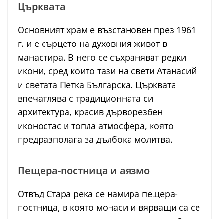
Църквата
Основният храм е възстановен през 1961
г. и е сърцето на духовния живот в
манастира. В него се съхраняват редки
икони, сред които тази на свети Атанасий
и светата Петка Българска. Църквата
впечатлява с традиционната си
архитектура, красив дърворезбен
иконостас и топла атмосфера, която
предразполага за дълбока молитва.
Пещера-постница и аязмо
Отвъд Стара река се намира пещера-
постница, в която монаси и вярващи са се