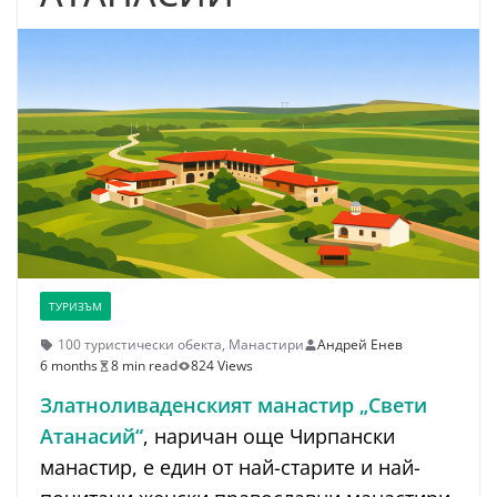
ТУРИЗЪМ
100 туристически обекта
,
Манастири
Андрей Енев
6 months
8 min read
824 Views
Златноливаденският манастир „Свети
Атанасий“
, наричан още Чирпански
манастир, е един от най-старите и най-