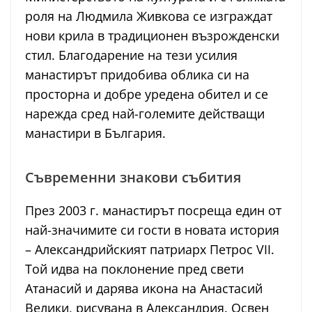
роля на Людмила Живкова се изграждат
нови крила в традиционен възрожденски
стил. Благодарение на тези усилия
манастирът придобива облика си на
просторна и добре уредена обител и се
нарежда сред най-големите действащи
манастири в България.
Съвременни знакови събития
През 2003 г. манастирът посреща един от
най-значимите си гости в новата история
– Александрийският патриарх Петрос VII.
Той идва на поклонение пред свети
Атанасий и дарява икона на Анастасий
Велики, рисувана в Александрия. Освен