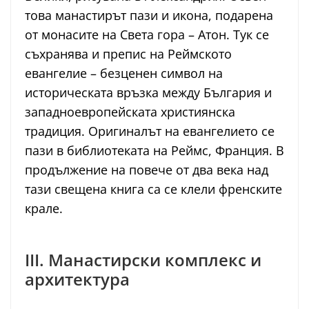
това манастирът пази и икона, подарена
от монасите на Света гора – Атон. Тук се
съхранява и препис на Реймското
евангелие – безценен символ на
историческата връзка между България и
западноевропейската християнска
традиция. Оригиналът на евангелието се
пази в библиотеката на Реймс, Франция. В
продължение на повече от два века над
тази свещена книга са се клели френските
крале.
III. Манастирски комплекс и
архитектура