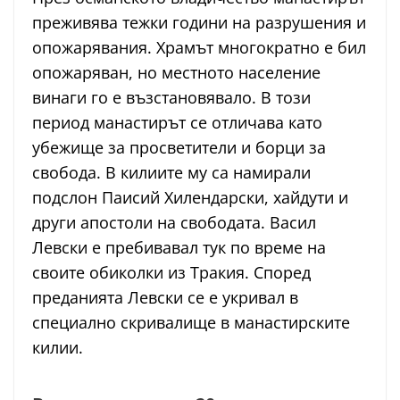
преживява тежки години на разрушения и
опожарявания. Храмът многократно е бил
опожаряван, но местното население
винаги го е възстановявало. В този
период манастирът се отличава като
убежище за просветители и борци за
свобода. В килиите му са намирали
подслон Паисий Хилендарски, хайдути и
други апостоли на свободата. Васил
Левски е пребивавал тук по време на
своите обиколки из Тракия. Според
преданията Левски се е укривал в
специално скривалище в манастирските
килии.