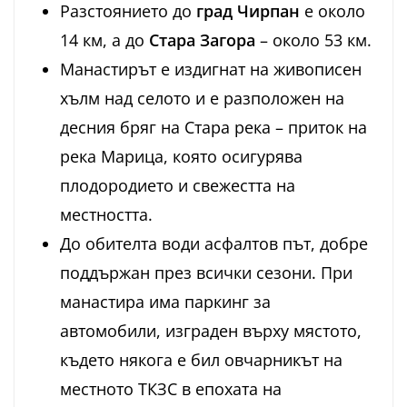
Разстоянието до
град Чирпан
е около
14 км, а до
Стара Загора
– около 53 км.
Манастирът е издигнат на живописен
хълм над селото и е разположен на
десния бряг на Стара река – приток на
река Марица, която осигурява
плодородието и свежестта на
местността.
До обителта води асфалтов път, добре
поддържан през всички сезони. При
манастира има паркинг за
автомобили, изграден върху мястото,
където някога е бил овчарникът на
местното ТКЗС в епохата на