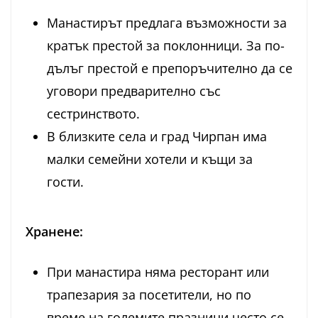
Манастирът предлага възможности за
кратък престой за поклонници. За по-
дълъг престой е препоръчително да се
уговори предварително със
сестринството.
В близките села и град Чирпан има
малки семейни хотели и къщи за
гости.
Хранене:
При манастира няма ресторант или
трапезария за посетители, но по
време на големите празници често се