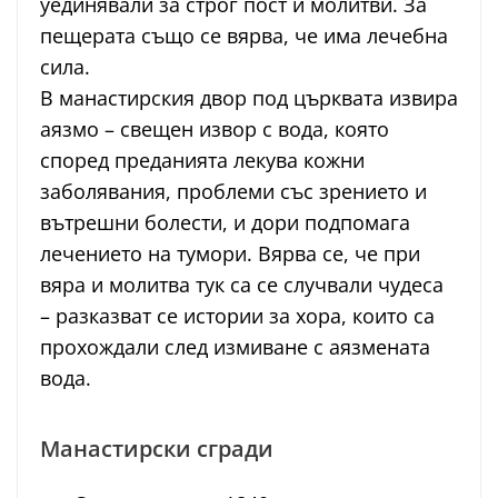
уединявали за строг пост и молитви. За
пещерата също се вярва, че има лечебна
сила.
В манастирския двор под църквата извира
аязмо – свещен извор с вода, която
според преданията лекува кожни
заболявания, проблеми със зрението и
вътрешни болести, и дори подпомага
лечението на тумори. Вярва се, че при
вяра и молитва тук са се случвали чудеса
– разказват се истории за хора, които са
прохождали след измиване с аязмената
вода.
Манастирски сгради