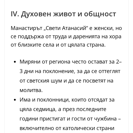
IV. Духовен живот и общност
Манастирът „Свети Атанасий“ е женски, но
се поддържа от труда и даренията на хора
от близките села и от цялата страна.
Миряни от региона често остават за 2–
3 дни на поклонение, за да се оттеглят
от светския шум и да се посветят на
молитва.
Има и поклонници, които отсядат за
цяла седмица, а през последните
години пристигат и гости от чужбина –
включително от католически страни