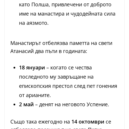
като Полша, привлечени от доброто
име на манастира и чудодейната сила
на аязмото.
Манастирът отбелязва паметта на свети
Атанасий два пъти в годината:
18 януари
– когато се чества
последното му завръщане на
епископския престол след пет гонения
от арианите.
2 май
– денят на неговото Успение.
Също така ежегодно на
14 октомври
се