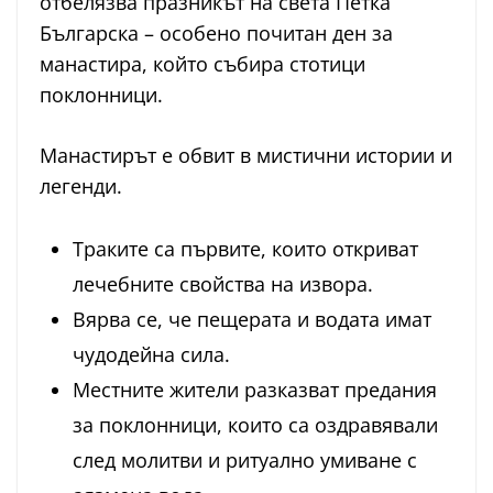
отбелязва празникът на света Петка
Българска – особено почитан ден за
манастира, който събира стотици
поклонници.
Манастирът е обвит в мистични истории и
легенди.
Траките са първите, които откриват
лечебните свойства на извора.
Вярва се, че пещерата и водата имат
чудодейна сила.
Местните жители разказват предания
за поклонници, които са оздравявали
след молитви и ритуално умиване с