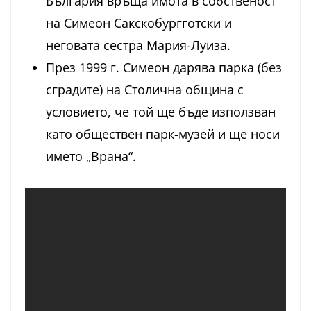
България връща имота в собственост
на Симеон Сакскобургготски и
неговата сестра Мария-Луиза.
През 1999 г. Симеон дарява парка (без
сградите) на Столична община с
условието, че той ще бъде използван
като обществен парк-музей и ще носи
името „Врана“.