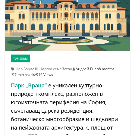
ТУРИЗЪМ
Цар Борис III
,
Царско семейство
Андрей Енев
8 months
7 min read
916 Views
Парк „Врана“
е уникален културно-
природен комплекс, разположен в
югоизточната периферия на София,
съчетаващ царска резиденция,
ботаническо многообразие и шедьоври
на пейзажната архитектура. С площ от