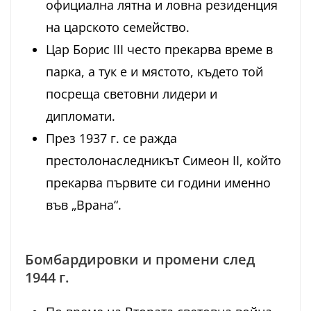
официална лятна и ловна резиденция
на царското семейство.
Цар Борис III често прекарва време в
парка, а тук е и мястото, където той
посреща световни лидери и
дипломати.
През 1937 г. се ражда
престолонаследникът Симеон II, който
прекарва първите си години именно
във „Врана“.
Бомбардировки и промени след
1944 г.