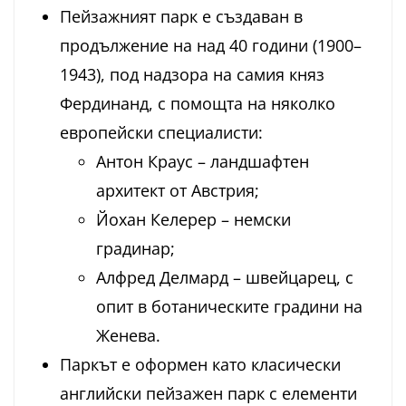
Пейзажният парк е създаван в
продължение на над 40 години (1900–
1943), под надзора на самия княз
Фердинанд, с помощта на няколко
европейски специалисти:
Антон Краус – ландшафтен
архитект от Австрия;
Йохан Келерер – немски
градинар;
Алфред Делмард – швейцарец, с
опит в ботаническите градини на
Женева.
Паркът е оформен като класически
английски пейзажен парк с елементи