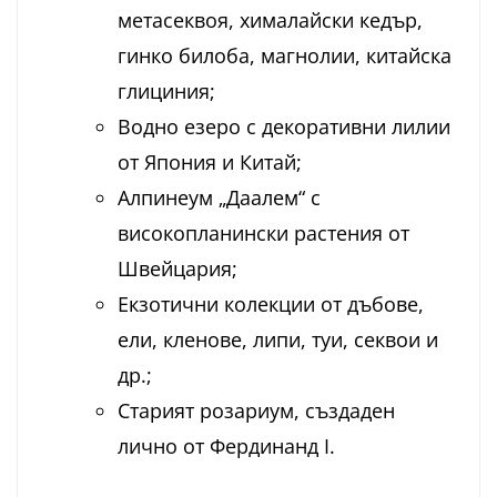
метасеквоя, хималайски кедър,
гинко билоба, магнолии, китайска
глициния;
Водно езеро с декоративни лилии
от Япония и Китай;
Алпинеум „Даалем“ с
високопланински растения от
Швейцария;
Екзотични колекции от дъбове,
ели, кленове, липи, туи, секвои и
др.;
Старият розариум, създаден
лично от Фердинанд I.