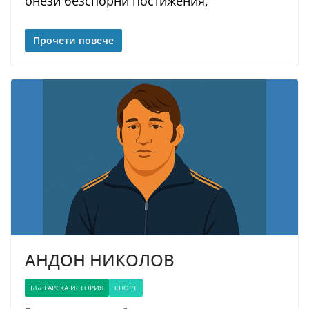
онези безспорни постижения,
Прочети повече
АНДОН НИКОЛОВ
БЪЛГАРСКА ИСТОРИЯ
СПОРТ