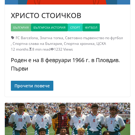
ХРИСТО СТОИЧКОВ
БЪЛГАРИЯ
БЪЛГАРСКА ИСТОРИЯ
СПОРТ
ФУТБОЛ
FC Barcelona
,
Златна топка
,
Световно първенство по футбол
,
Спортна слава на България
,
Спортна хроника
,
ЦСКА
12 months
8 min read
1232 Views
Роден е на 8 февруари 1966 г. в Пловдив.
Първи
Прочети повече