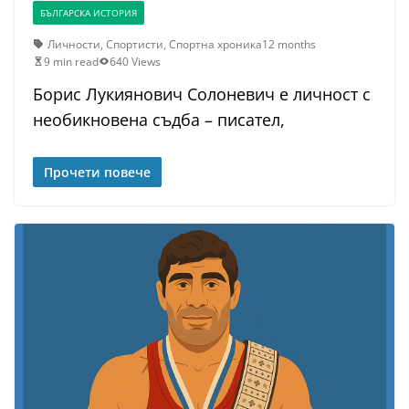
БЪЛГАРСКА ИСТОРИЯ
Личности
,
Спортисти
,
Спортна хроника
12 months
9 min read
640 Views
Борис Лукиянович Солоневич е личност с
необикновена съдба – писател,
Прочети повече