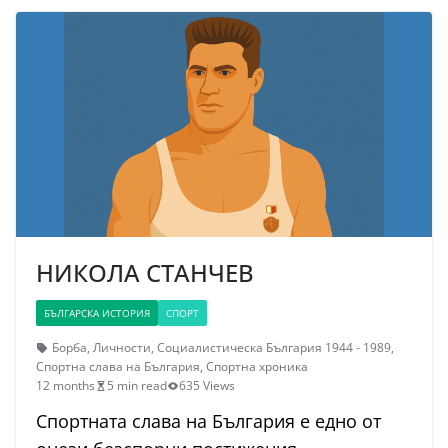
НИКОЛА СТАНЧЕВ
БЪЛГАРСКА ИСТОРИЯ
СПОРТ
Борба
,
Личности
,
Социалистическа България 1944 - 1989
,
Спортна слава на България
,
Спортна хроника
12 months
5 min read
635 Views
Спортната слава на България е едно от