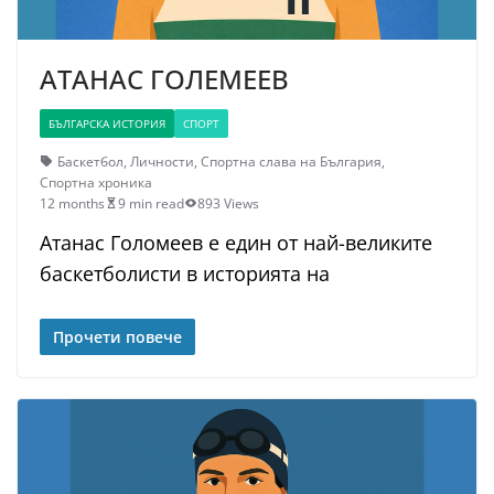
АТАНАС ГОЛЕМЕЕВ
БЪЛГАРСКА ИСТОРИЯ
СПОРТ
Баскетбол
,
Личности
,
Спортна слава на България
,
Спортна хроника
12 months
9 min read
893 Views
Атанас Голомеев е един от най-великите
баскетболисти в историята на
Прочети повече