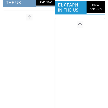
всичко
THE UK
БЪЛГАРИ
Виж
всичко
IN THE US