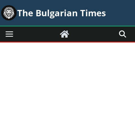
Skip
The Bulgarian Times
to
content