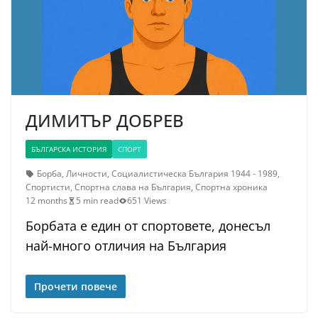
ДИМИТЪР ДОБРЕВ
БЪЛГАРСКА ИСТОРИЯ
СПОРТ
Борба
,
Личности
,
Социалистическа България 1944 - 1989
,
Спортисти
,
Спортна слава на България
,
Спортна хроника
12 months
5 min read
651 Views
Борбата е един от спортовете, донесъл
най-много отличия на България
Прочети повече