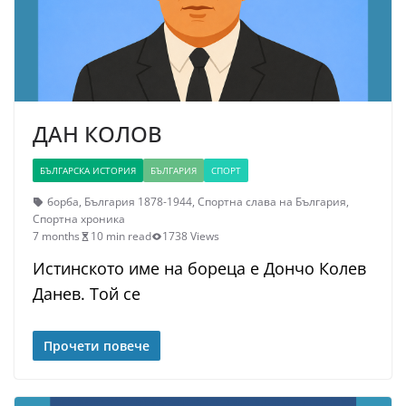
ДАН КОЛОВ
БЪЛГАРСКА ИСТОРИЯ
БЪЛГАРИЯ
СПОРТ
борба
,
България 1878-1944
,
Спортна слава на България
,
Спортна хроника
7 months
10 min read
1738 Views
Истинското име на бореца е Дончо Колев
Данев. Той се
Прочети повече