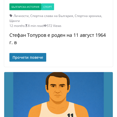
БЪЛГАРСКА ИСТОРИЯ
СПОРТ
Личности
,
Спортна слава на България
,
Спортна хроника
,
Щанги
12 months
8 min read
572 Views
Стефан Топуров е роден на 11 август 1964
г. в
Прочети повече