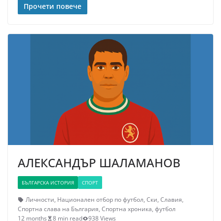
Прочети повече
АЛЕКСАНДЪР ШАЛАМАНОВ
БЪЛГАРСКА ИСТОРИЯ
СПОРТ
Личности
,
Национален отбор по футбол
,
Ски
,
Славия
,
Спортна слава на България
,
Спортна хроника
,
футбол
12 months
8 min read
938 Views