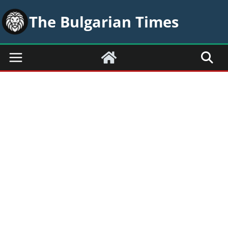
Skip
The Bulgarian Times
to
content