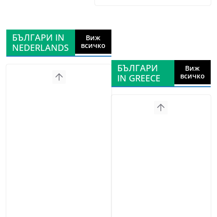
БЪЛГАРИ IN
Виж
всичко
NEDERLANDS
БЪЛГАРИ
Виж
всичко
IN GREECE