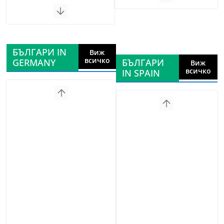
БЪЛГАРИ IN
Виж
всичко
GERMANY
БЪЛГАРИ
Виж
всичко
IN SPAIN