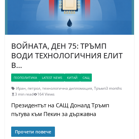
ВОЙНАТА, ДЕН 75: ТРЪМП
ВОДИ ТЕХНОЛОГИЧНИЯ ЕЛИТ
В…
ГЕОПОЛИТИКА
LATEST NEWS
КИТАЙ
САЩ
Иран
,
петрол
,
технологична дипломация
,
Тръмп
3 months
3 min read
164 Views
Президентът на САЩ Доналд Тръмп
пътува към Пекин за държавна
Прочети повече