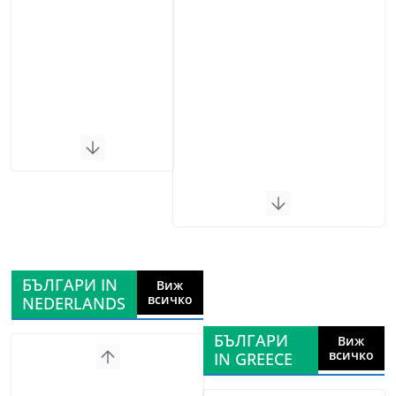
БЪЛГАРИ IN
Виж
всичко
NEDERLANDS
БЪЛГАРИ
Виж
всичко
IN GREECE