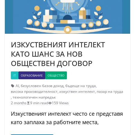
ИЗКУСТВЕНИЯТ ИНТЕЛЕКТ
КАТО ШАНС ЗА НОВ
ОБЩЕСТВЕН ДОГОВОР
IT
ОБРАЗОВАНИЕ
ОБЩЕСТВО
AI
,
безусловен базов доход
,
бъдеще на труда
,
висока производителност
,
изкуствен интелект
,
пазар на труда
,
технологичен напредък
2 months
9 min read
159 Views
Изкуственият интелект често се представя
като заплаха за работните места,