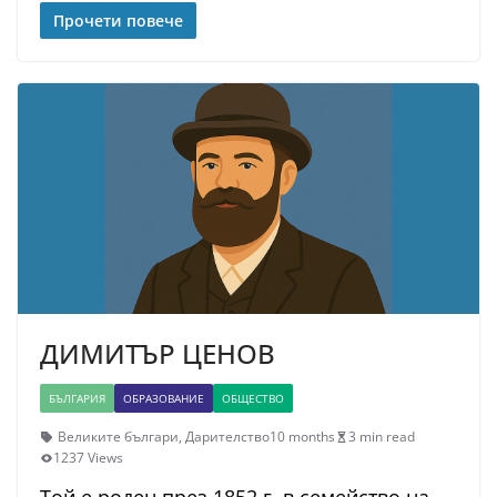
Прочети повече
ДИМИТЪР ЦЕНОВ
БЪЛГАРИЯ
ОБРАЗОВАНИЕ
ОБЩЕСТВО
Великите българи
,
Дарителство
10 months
3 min read
1237 Views