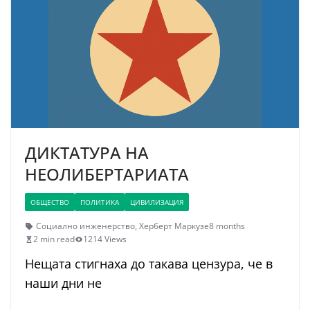
ДИКТАТУРА НА
НЕОЛИБЕРТАРИАТА
ОБЩЕСТВО
ПОЛИТИКА
ЦИВИЛИЗАЦИЯ
Социално инженерство
,
Херберт Маркузе
8 months
2 min read
1214 Views
Нещата стигнаха до такава цензура, че в
наши дни не