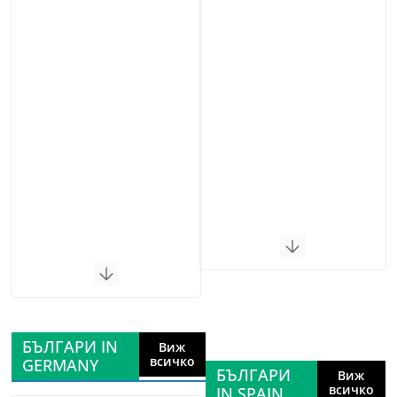
БЪЛГАРИ IN
Виж
всичко
GERMANY
БЪЛГАРИ
Виж
всичко
IN SPAIN