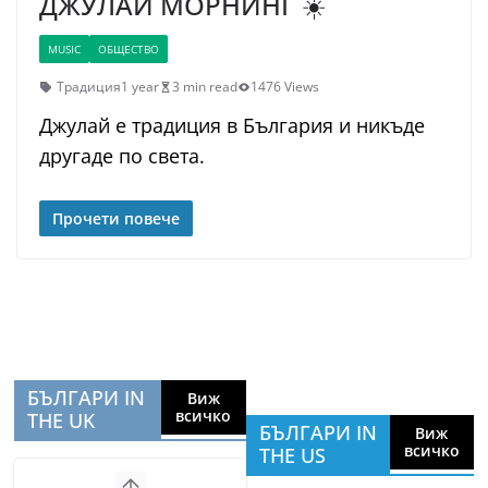
ДЖУЛАЙ МОРНИНГ ☀️
MUSIC
ОБЩЕСТВО
Традиция
1 year
3 min read
1476 Views
Джулай е традиция в България и никъде
другаде по света.
Прочети повече
БЪЛГАРИ IN
Виж
всичко
THE UK
БЪЛГАРИ IN
Виж
всичко
THE US