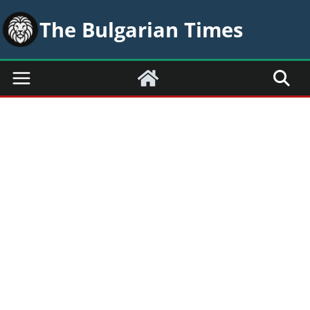
Skip
The Bulgarian Times
to
content