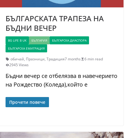
БЪЛГАРСКАТА ТРАПЕЗА НА
БЪДНИ ВЕЧЕР
BG LIFE В UK
БЪЛГАРИЯ
БЪЛГАРСКА ДИАСПОРА
БЪЛГАРСКА ЕМИГРАЦИЯ
обичай
,
Празници
,
Традиция
7 months
6 min read
2945 Views
Бъдни вечер се отбелязва в навечерието
на Рождество (Коледа),който е
Прочети повече