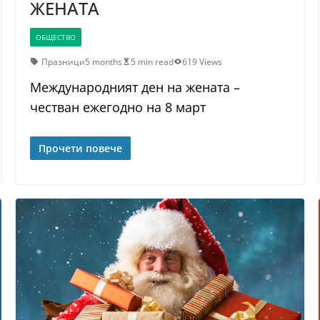
ЖЕНАТА
ОБЩЕСТВО
Празници
5 months
5 min read
619 Views
Международният ден на жената –
честван ежегодно на 8 март
Прочети повече