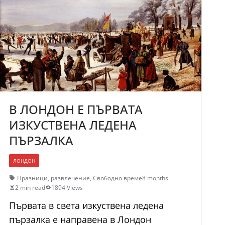
В ЛОНДОН Е ПЪРВАТА
ИЗКУСТВЕНА ЛЕДЕНА
ПЪРЗАЛКА
ЛОНДОН
Празници
,
развлечение
,
Свободно време
8 months
2 min read
1894 Views
Първата в света изкуствена ледена
пързалка е направена в Лондон