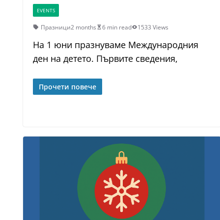
EVENTS
Празници
2 months
6 min read
1533 Views
На 1 юни празнуваме Международния
ден на детето. Първите сведения,
Прочети повече