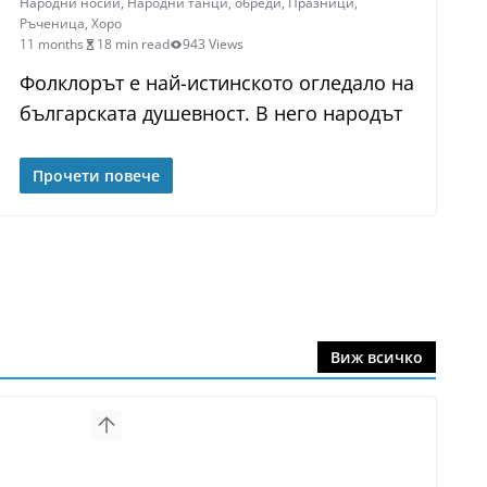
Народни носии
,
Народни танци
,
обреди
,
Празници
,
Ръченица
,
Хоро
11 months
18 min read
943 Views
Фолклорът е най-истинското огледало на
българската душевност. В него народът
Прочети повече
Виж всичко