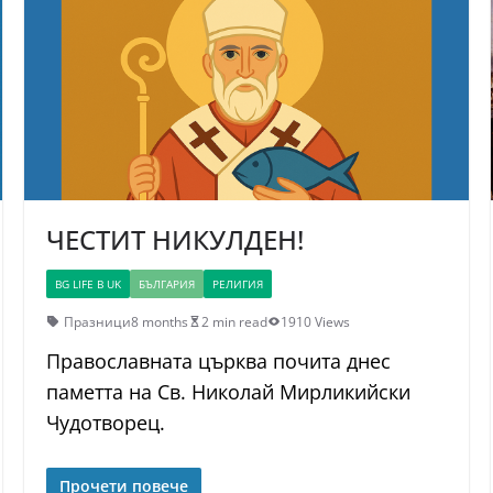
ЧЕСТИТ НИКУЛДЕН!
BG LIFE В UK
БЪЛГАРИЯ
РЕЛИГИЯ
Празници
8 months
2 min read
1910 Views
Православната църква почита днес
паметта на Св. Николай Мирликийски
Чудотворец.
Прочети повече