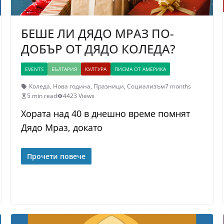
БЕШЕ ЛИ ДЯДО МРАЗ ПО-
ДОБЪР ОТ ДЯДО КОЛЕДА?
EVENTS
БЪЛГАРИЯ
КУЛТУРА
ПИСМА ОТ АМЕРИКА
Коледа
,
Нова година
,
Празници
,
Социализъм
7 months
5 min read
4423 Views
Хората над 40 в днешно време помнят
Дядо Мраз, докато
Прочети повече