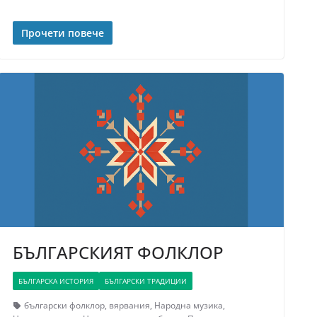
Прочети повече
БЪЛГАРСКИЯТ ФОЛКЛОР
БЪЛГАРСКА ИСТОРИЯ
БЪЛГАРСКИ ТРАДИЦИИ
български фолклор
,
вярвания
,
Народна музика
,