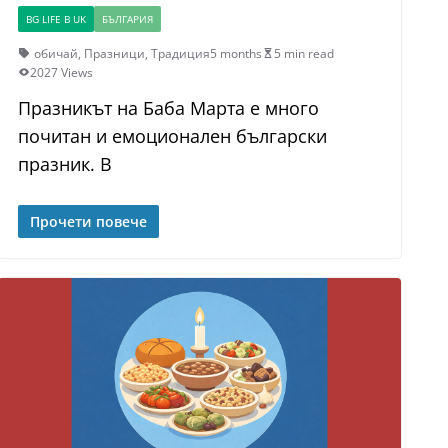
BG LIFE В UK
БЪЛГАРИЯ
обичай
,
Празници
,
Традиция
5 months
5 min read
2027 Views
Празникът на Баба Марта е много
почитан и емоционален български
празник. В
Прочети повече