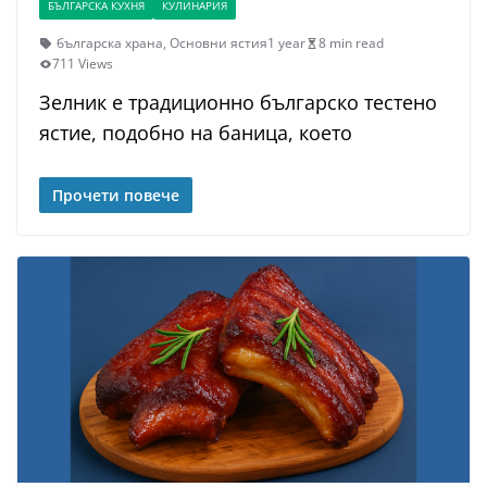
БЪЛГАРСКА КУХНЯ
КУЛИНАРИЯ
българска храна
,
Основни ястия
1 year
8 min read
711 Views
Зелник е традиционно българско тестено
ястие, подобно на баница, което
Прочети повече