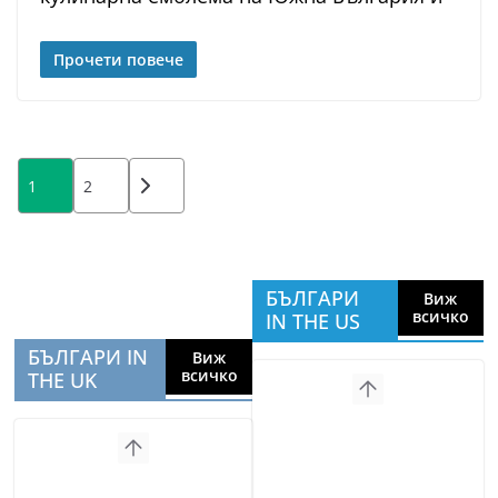
Прочети повече
Posts
1
2
pagination
БЪЛГАРИ
Виж
всичко
IN THE US
БЪЛГАРИ IN
Виж
всичко
THE UK