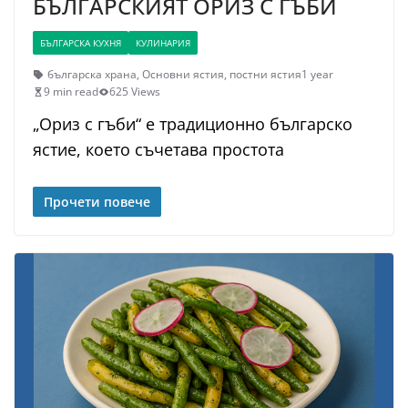
БЪЛГАРСКИЯТ ОРИЗ С ГЪБИ
БЪЛГАРСКА КУХНЯ
КУЛИНАРИЯ
българска храна
,
Основни ястия
,
постни ястия
1 year
9 min read
625 Views
„Ориз с гъби“ е традиционно българско
ястие, което съчетава простота
Прочети повече