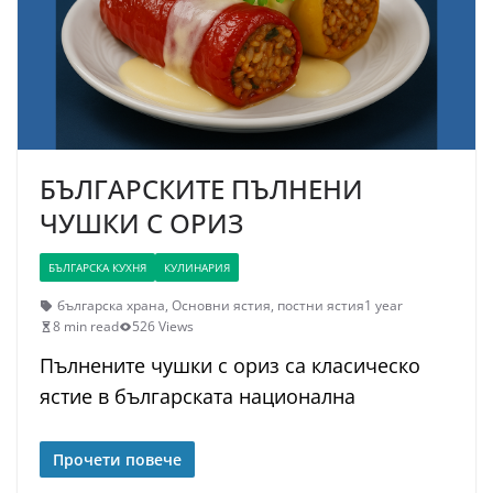
БЪЛГАРСКИТЕ ПЪЛНЕНИ
ЧУШКИ С ОРИЗ
БЪЛГАРСКА КУХНЯ
КУЛИНАРИЯ
българска храна
,
Основни ястия
,
постни ястия
1 year
8 min read
526 Views
Пълнените чушки с ориз са класическо
ястие в българската национална
Прочети повече