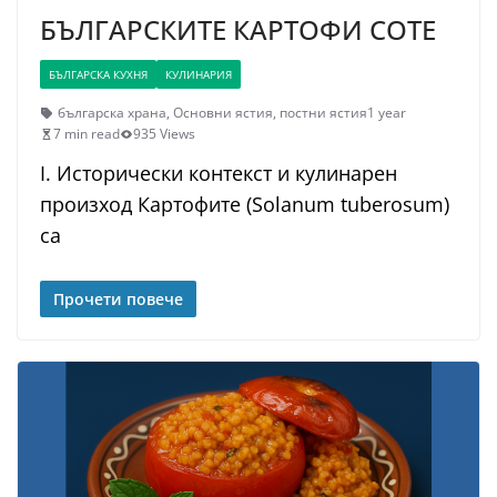
БЪЛГАРСКИТЕ КАРТОФИ СОТЕ
БЪЛГАРСКА КУХНЯ
КУЛИНАРИЯ
българска храна
,
Основни ястия
,
постни ястия
1 year
7 min read
935 Views
I. Исторически контекст и кулинарен
произход Картофите (Solanum tuberosum)
са
Прочети повече