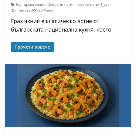
българска храна
,
Основни ястия
,
постни ястия
1 year
7 min read
620 Views
Грах яхния е класическо ястие от
българската национална кухня, което
Прочети повече