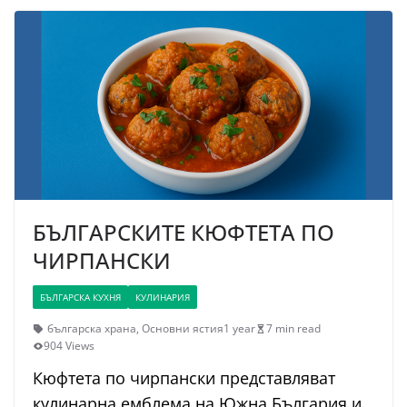
БЪЛГАРСКИТЕ КЮФТЕТА ПО
ЧИРПАНСКИ
БЪЛГАРСКА КУХНЯ
КУЛИНАРИЯ
българска храна
,
Основни ястия
1 year
7 min read
904 Views
Кюфтета по чирпански представляват
кулинарна емблема на Южна България и