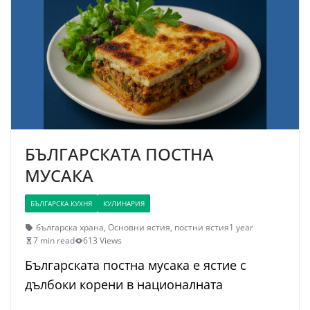
БЪЛГАРСКАТА ПОСТНА
МУСАКА
БЪЛГАРСКА КУХНЯ
КУЛИНАРИЯ
българска храна
,
Основни ястия
,
постни ястия
1 year
7 min read
613 Views
Българската постна мусака е ястие с
дълбоки корени в националната