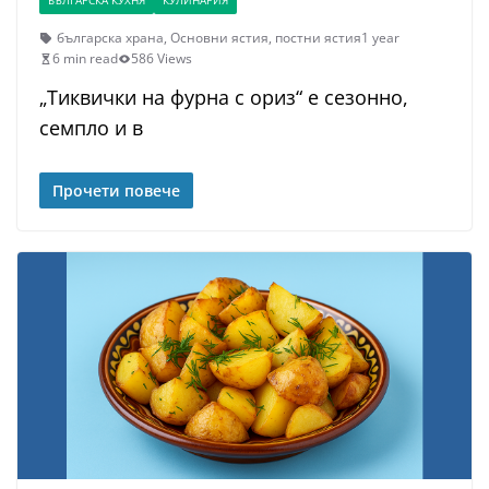
БЪЛГАРСКА КУХНЯ
КУЛИНАРИЯ
българска храна
,
Основни ястия
,
постни ястия
1 year
6 min read
586 Views
„Тиквички на фурна с ориз“ е сезонно,
семпло и в
Прочети повече