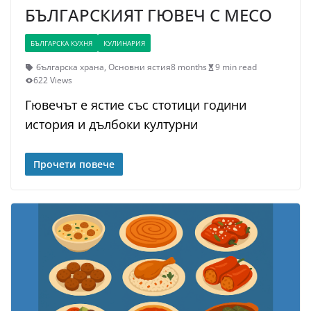
БЪЛГАРСКИЯТ ГЮВЕЧ С МЕСО
БЪЛГАРСКА КУХНЯ
КУЛИНАРИЯ
българска храна
,
Основни ястия
8 months
9 min read
622 Views
Гювечът е ястие със стотици години
история и дълбоки културни
Прочети повече