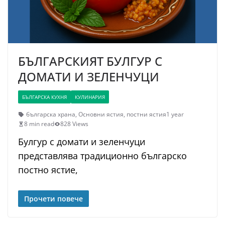
БЪЛГАРСКИЯТ БУЛГУР С
ДОМАТИ И ЗЕЛЕНЧУЦИ
БЪЛГАРСКА КУХНЯ
КУЛИНАРИЯ
българска храна
,
Основни ястия
,
постни ястия
1 year
8 min read
828 Views
Булгур с домати и зеленчуци
представлява традиционно българско
постно ястие,
Прочети повече