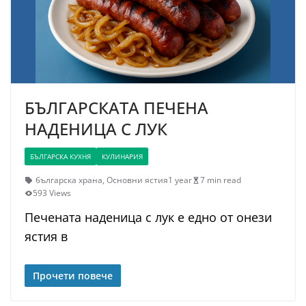
БЪЛГАРСКАТА ПЕЧЕНА
НАДЕНИЦА С ЛУК
БЪЛГАРСКА КУХНЯ
КУЛИНАРИЯ
българска храна
,
Основни ястия
1 year
7 min read
593 Views
Печената наденица с лук е едно от онези
ястия в
Прочети повече