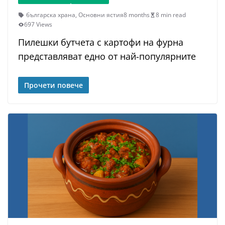
българска храна
,
Основни ястия
8 months
8 min read
697 Views
Пилешки бутчета с картофи на фурна
представляват едно от най-популярните
Прочети повече