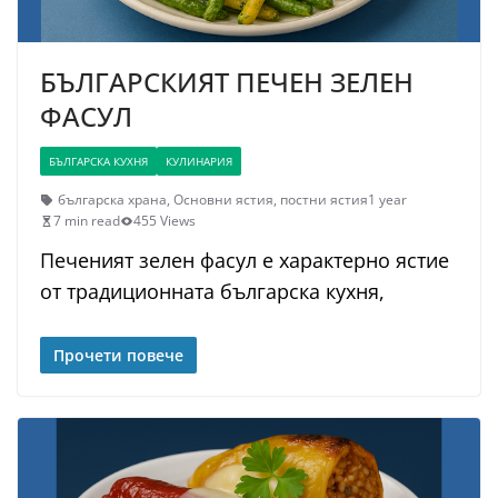
БЪЛГАРСКИЯТ ПЕЧЕН ЗЕЛЕН
ФАСУЛ
БЪЛГАРСКА КУХНЯ
КУЛИНАРИЯ
българска храна
,
Основни ястия
,
постни ястия
1 year
7 min read
455 Views
Печеният зелен фасул е характерно ястие
от традиционната българска кухня,
Прочети повече