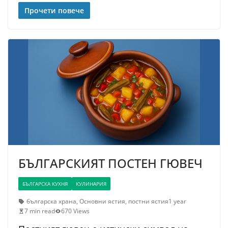
Прочети повече
БЪЛГАРСКИЯТ ПОСТЕН ГЮВЕЧ
БЪЛГАРСКА КУХНЯ
КУЛИНАРИЯ
българска храна
,
Основни ястия
,
постни ястия
1 year
7 min read
670 Views