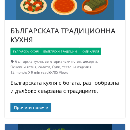
БЪЛГАРСКАТА ТРАДИЦИОННА
КУХНЯ
БЪЛГАРСКА КУХНЯ
БЪЛГАРСКИ ТРАДИЦИИ
КУЛИНАРИЯ
българска кухня
,
вегетариански ястия
,
десерти
,
Основни ястия
,
салати
,
Супи
,
тестени изделия
12 months
9 min read
785 Views
Българската кухня е богата, разнообразна
и дълбоко свързана с традициите,
Прочети повече