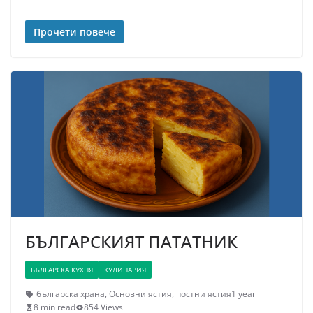
Прочети повече
БЪЛГАРСКИЯТ ПАТАТНИК
БЪЛГАРСКА КУХНЯ
КУЛИНАРИЯ
българска храна
,
Основни ястия
,
постни ястия
1 year
8 min read
854 Views