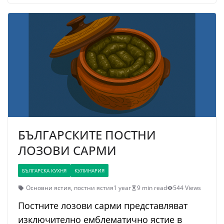
БЪЛГАРСКИТЕ ПОСТНИ
ЛОЗОВИ САРМИ
БЪЛГАРСКА КУХНЯ
КУЛИНАРИЯ
Основни ястия
,
постни ястия
1 year
9 min read
544 Views
Постните лозови сарми представляват
изключително емблематично ястие в