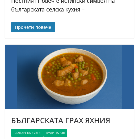
Постният гювеч е истински символ на
българската селска кухня –
Прочети повече
БЪЛГАРСКАТА ГРАХ ЯХНИЯ
БЪЛГАРСКА КУХНЯ
КУЛИНАРИЯ