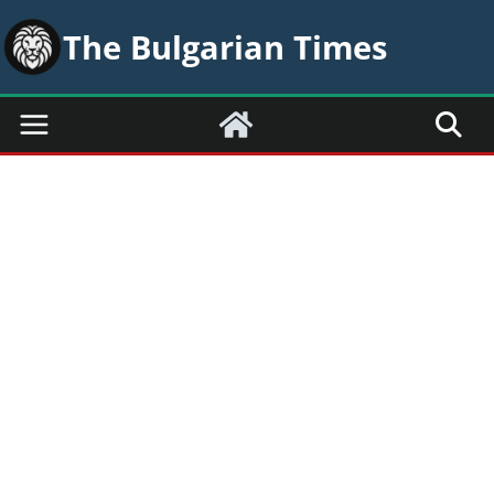
Skip
The Bulgarian Times
to
content