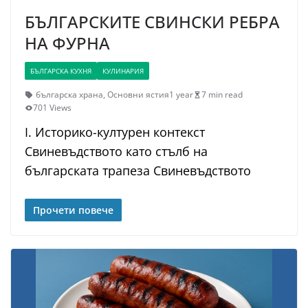
БЪЛГАРСКИТЕ СВИНСКИ РЕБРА
НА ФУРНА
БЪЛГАРСКА КУХНЯ
КУЛИНАРИЯ
българска храна
,
Основни ястия
1 year
7 min read
701 Views
I. Историко-културен контекст
Свиневъдството като стълб на
българската трапеза Свиневъдството
Прочети повече