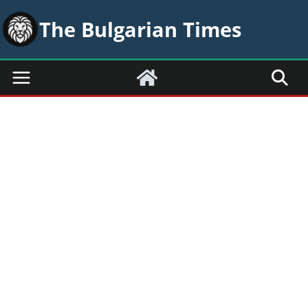
Skip
The Bulgarian Times
to
content