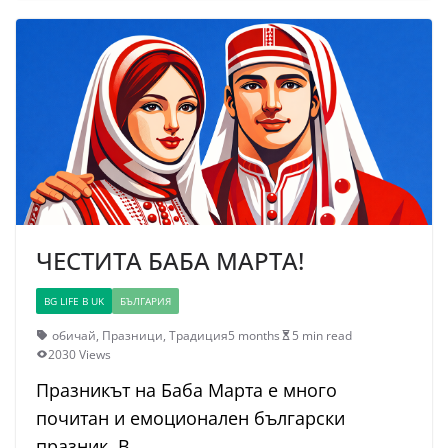
ЧЕСТИТА БАБА МАРТА!
BG LIFE В UK
БЪЛГАРИЯ
обичай
,
Празници
,
Традиция
5 months
5 min read
2030 Views
Празникът на Баба Марта е много
почитан и емоционален български
празник. В