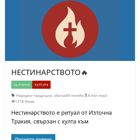
НЕСТИНАРСТВОТО🔥
БЪЛГАРИЯ
КУЛТУРА
Народни традиции
,
обичай
9 months
4 min read
1318 Views
Нестинарството е ритуал от Източна
Тракия, свързан с култа към
Прочети повече