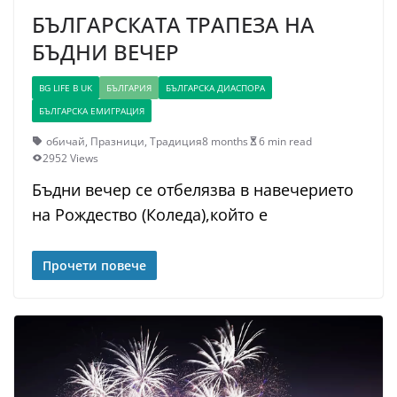
БЪЛГАРСКАТА ТРАПЕЗА НА
БЪДНИ ВЕЧЕР
BG LIFE В UK
БЪЛГАРИЯ
БЪЛГАРСКА ДИАСПОРА
БЪЛГАРСКА ЕМИГРАЦИЯ
обичай
,
Празници
,
Традиция
8 months
6 min read
2952 Views
Бъдни вечер се отбелязва в навечерието
на Рождество (Коледа),който е
Прочети повече