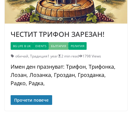
ЧЕСТИТ ТРИФОН ЗАРЕЗАН!
BG LIFE В UK
EVENTS
БЪЛГАРИЯ
РЕЛИГИЯ
обичай
,
Традиция
1 year
2 min read
1798 Views
Имен ден празнуват: Трифон, Трифонка,
Лозан, Лозанка, Гроздан, Грозданка,
Радко, Радка,
Прочети повече