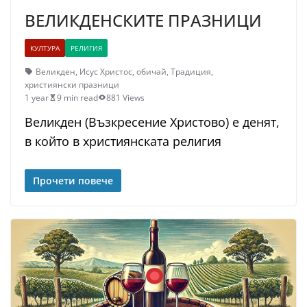
ВЕЛИКДEНСКИТЕ ПРАЗНИЦИ
КУЛТУРА
РЕЛИГИЯ
Великден
,
Исус Христос
,
обичай
,
Традиция
,
християнски празници
1 year
9 min read
881 Views
Великден (Възкресение Христово) е денят,
в който в християнската религия
Прочети повече