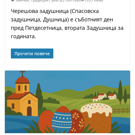
обичай
,
Традиция
1 year
2 min read
1035 Views
Черешова задушница (Спасовска
задушница, Душница) е съботният ден
пред Петдесетница, втората Задушница за
годината.
Прочети повече