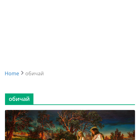
Home
обичай
обичай