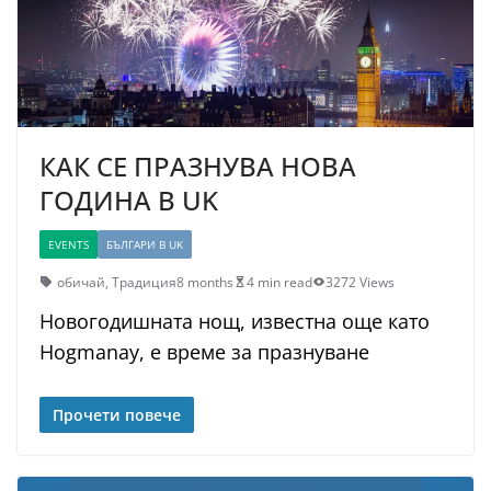
КАК СЕ ПРАЗНУВА НОВА
ГОДИНА В UK
EVENTS
БЪЛГАРИ В UK
обичай
,
Традиция
8 months
4 min read
3272 Views
Новогодишната нощ, известна още като
Hogmanay, е време за празнуване
Прочети повече