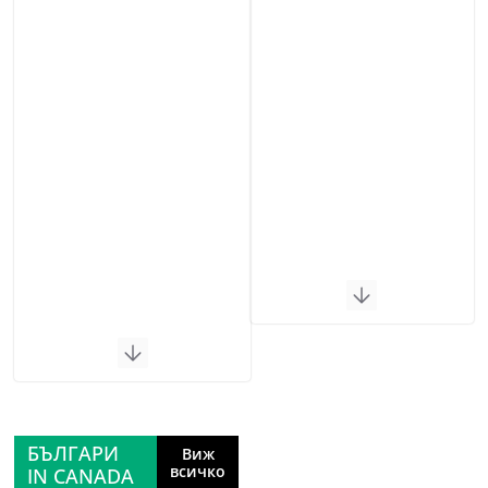
БЪЛГАРИ
Виж
всичко
IN CANADA