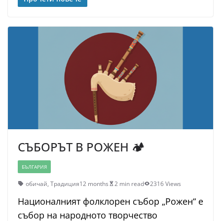
СЪБОРЪТ В РОЖЕН 🏕️
БЪЛГАРИЯ
обичай
,
Традиция
12 months
2 min read
2316 Views
Националният фолклорен събор „Рожен“ е
събор на народното творчество