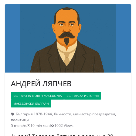
АНДРЕЙ ЛЯПЧЕВ
БЪЛГАРИ IN NORTH MACEDONIA
БЪЛГАРСКА ИСТОРИЯ
МАКЕДОНСКИ БЪЛГАРИ
България 1878-1944
,
Личности
,
министър председател
,
политици
5 months
10 min read
1002 Views