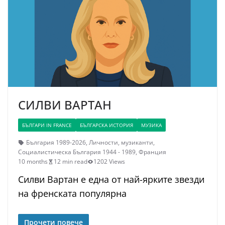
СИЛВИ ВАРТАН
БЪЛГАРИ IN FRANCE
БЪЛГАРСКА ИСТОРИЯ
МУЗИКА
България 1989-2026
,
Личности
,
музиканти
,
Социалистическа България 1944 - 1989
,
Франция
10 months
12 min read
1202 Views
Силви Вартан е една от най-ярките звезди
на френската популярна
Прочети повече