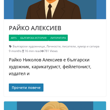
РАЙКО АЛЕКСИЕВ
ARTS
БЪЛГАРСКА ИСТОРИЯ
ЛИТЕРАТУРА
Български художници
,
Личности
,
писатели
,
хумор и сатира
9 months
16 min read
781 Views
Райко Николов Алексиев е български
художник, карикатурист, фейлетонист,
издател и
Прочети повече