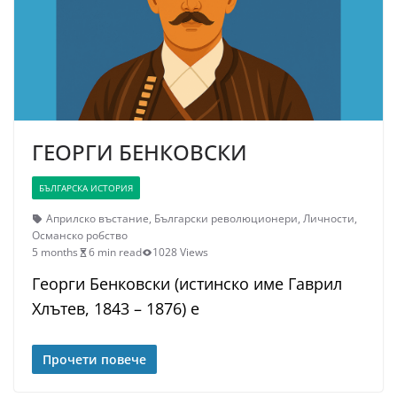
ГЕОРГИ БЕНКОВСКИ
БЪЛГАРСКА ИСТОРИЯ
Априлско въстание
,
Български революционери
,
Личности
,
Османско робство
5 months
6 min read
1028 Views
Георги Бенковски (истинско име Гаврил
Хлътев, 1843 – 1876) е
Прочети повече