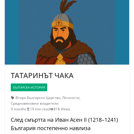
ТАТАРИНЪТ ЧАКА
БЪЛГАРСКА ИСТОРИЯ
Второ Българско Царство
,
Личности
,
Средновековни владетели
9 months
19 min read
818 Views
След смъртта на Иван Асен II (1218–1241)
България постепенно навлиза