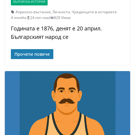
БЪЛГАРСКА ИСТОРИЯ
Априлско въстание
,
Личности
,
Чужденците в историята
4 months
24 min read
829 Views
Годината е 1876, денят е 20 април.
Българският народ се
Прочети повече