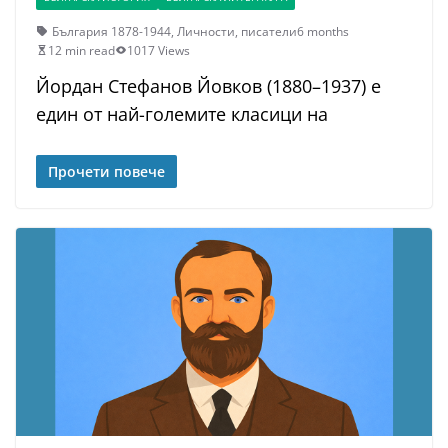
България 1878-1944
,
Личности
,
писатели
6 months
12 min read
1017 Views
Йордан Стефанов Йовков (1880–1937) е
един от най-големите класици на
Прочети повече