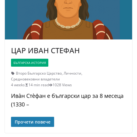
ЦАР ИВАН СТЕФАН
БЪЛГАРСКА ИСТОРИЯ
Второ Българско Царство
,
Личности
,
Средновековни владетели
4 weeks
14 min read
1028 Views
Ива̀н Стѐфан е български цар за 8 месеца
(1330 –
Прочети повече