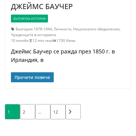
ДЖЕЙМС БАУЧЕР
БЪЛГАРСКА ИСТОРИЯ
България 1878-1944
,
Личности
,
Национално обединение
,
Чужденците в историята
10 months
12 min read
1730 Views
Джеймс Баучер се ражда през 1850 г. в
Ирландия, в
Прочети повече
Posts
1
2
…
12
pagination