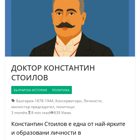
ДОКТОР КОНСТАНТИН
СТОИЛОВ
БЪЛГАРСКА ИСТОРИЯ
ПОЛИТИКА
България 1878-1944
,
Консерватори
,
Личности
,
министър председател
,
политици
3 months
8 min read
839 Views
Константин Стоилов е една от най-ярките
и образовани личности в