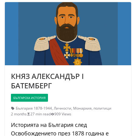
КНЯЗ АЛЕКСАНДЪР I
БАТЕМБЕРГ
БЪЛГАРСКА ИСТОРИЯ
България 1878-1944
,
Личности
,
Монархия
,
политици
2 months
27 min read
909 Views
Историята на България след
Освобождението през 1878 година е