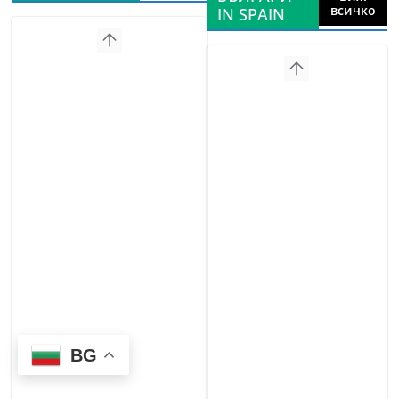
всичко
IN SPAIN
BG