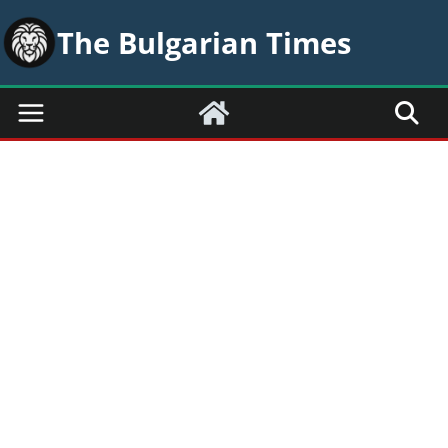
Skip
The Bulgarian Times
to
content