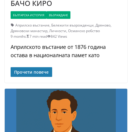
БАЧО КИРО
БЪЛГАРСКА ИСТОРИЯ
ВЪЗРАЖДАНЕ
Априлско въстание
,
Бележити възрожденци
,
Дряново
,
Дряновски манастир
,
Личности
,
Османско робство
9 months
7 min read
842 Views
Априлското въстание от 1876 година
остава в националната памет като
Прочети повече