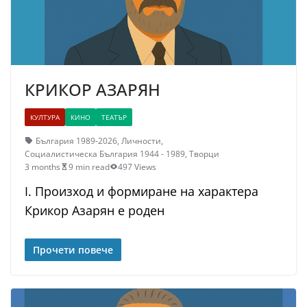
КРИКОР АЗАРЯН
КУЛТУРА
КИНО
ТЕАТЪР
България 1989-2026
,
Личности
,
Социалистическа България 1944 - 1989
,
Творци
3 months
9 min read
497 Views
I. Произход и формиране на характера
Крикор Азарян е роден
Прочети повече