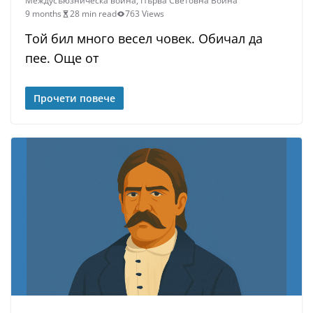
Междусъюзническа война
,
Първа Световна Война
9 months
28 min read
763 Views
Той бил много весел човек. Обичал да
пее. Още от
Прочети повече