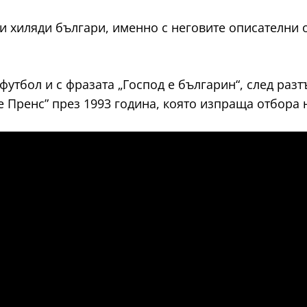
ци хиляди българи, именно с неговите описателни
футбол и с фразата „Господ е българин“, след ра
е Пренс” през 1993 година, която изпраща отбора 