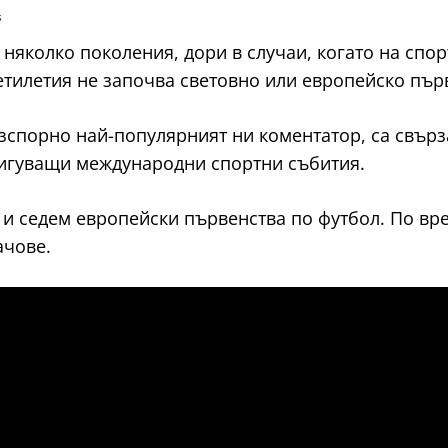
s
 няколко поколения, дори в случаи, когато на спо
етилетия не започва световно или европейско пър
спорно най-популярният ни коментатор, са свърза
ригуващи международни спортни събития.
 и седем европейски първенства по футбол. По вр
ачове.