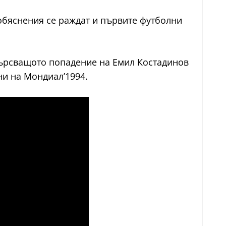
 обяснения се раждат и първите футболни
зтърсващото попадение на Емил Костадинов
ни на Мондиал’1994.