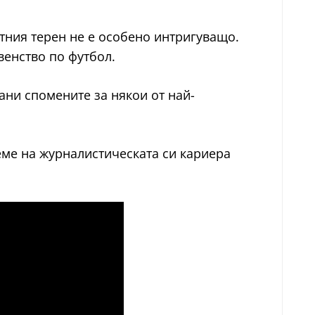
ртния терен не е особено интригуващо.
венство по футбол.
ни спомените за някои от най-
еме на журналистическата си кариера