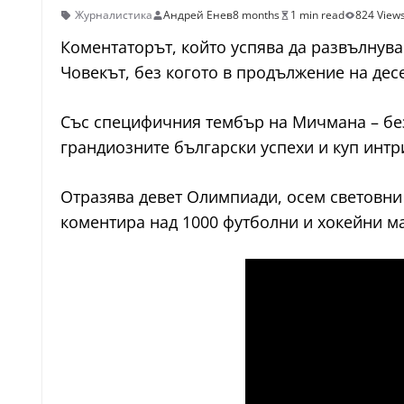
Журналистика
Андрей Енев
8 months
1 min read
824 View
Коментаторът, който успява да развълнува
Човекът, без когото в продължение на дес
Със специфичния тембър на Мичмана – без
грандиозните български успехи и куп инт
Oтразява девет Олимпиади, осем световни
коментира над 1000 футболни и хокейни м