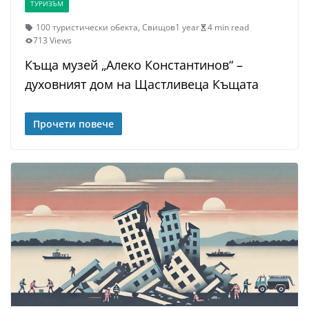
ТУРИЗЪМ
100 туристически обекта
,
Свищов
1 year
4 min read
713 Views
Къща музей „Алеко Константинов“ –
духовният дом на Щастливеца Къщата
Прочети повече