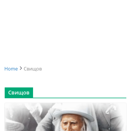
Home
Свищов
Свищов