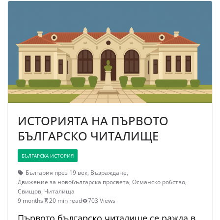
ИСТОРИЯТА НА ПЪРВОТО
БЪЛГАРСКО ЧИТАЛИЩЕ
БЪЛГАРСКА ИСТОРИЯ
България през 19 век
,
Възраждане
,
Движение за новобългарска просвета
,
Османско робство
,
Свищов
,
Читалища
9 months
20 min read
703 Views
Първото българско читалище се ражда в