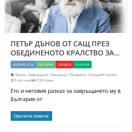
ПЕТЪР ДЪНОВ ОТ САЩ ПРЕЗ
ОБЕДИНЕНОТО КРАЛСТВО ЗА…
БЪЛГАРИ В UK
БЪЛГАРИЯ
ЛОНДОН
РЕЛИГИЯ
Варна
,
Завръщане
,
Ливърпул
,
Пътуване
,
Свищов
6 months
5 min read
2726 Views
Ето и неговия разказ за завръщането му в
България от
Прочети повече