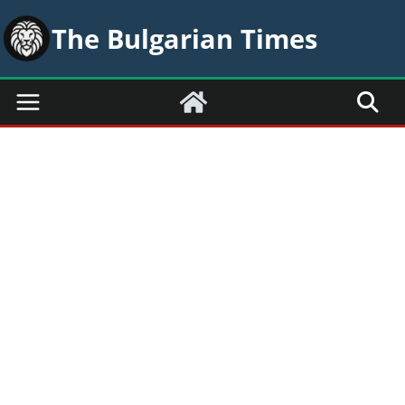
Skip
The Bulgarian Times
to
content