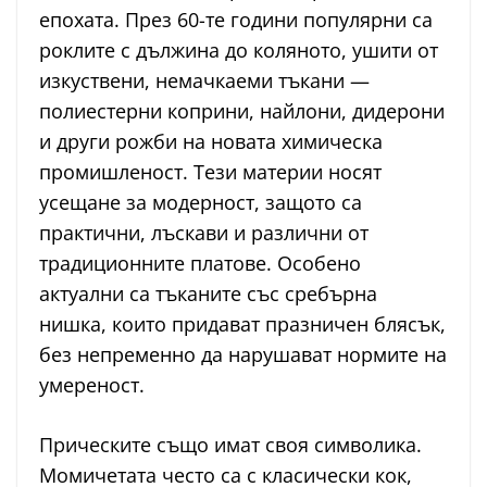
епохата. През 60-те години популярни са
роклите с дължина до коляното, ушити от
изкуствени, немачкаеми тъкани —
полиестерни коприни, найлони, дидерони
и други рожби на новата химическа
промишленост. Тези материи носят
усещане за модерност, защото са
практични, лъскави и различни от
традиционните платове. Особено
актуални са тъканите със сребърна
нишка, които придават празничен блясък,
без непременно да нарушават нормите на
умереност.
Прическите също имат своя символика.
Момичетата често са с класически кок,