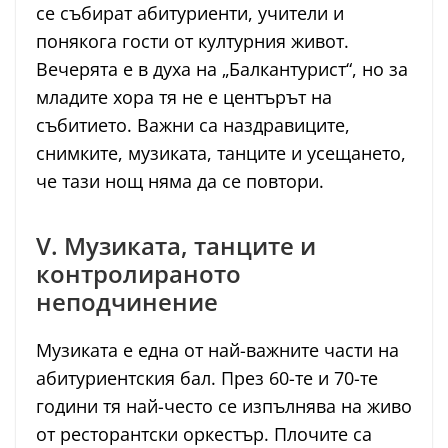
се събират абитуриенти, учители и
понякога гости от културния живот.
Вечерята е в духа на „Балкантурист“, но за
младите хора тя не е центърът на
събитието. Важни са наздравиците,
снимките, музиката, танците и усещането,
че тази нощ няма да се повтори.
V. Музиката, танците и
контролираното
неподчинение
Музиката е една от най-важните части на
абитуриентския бал. През 60-те и 70-те
години тя най-често се изпълнява на живо
от ресторантски оркестър. Плочите са