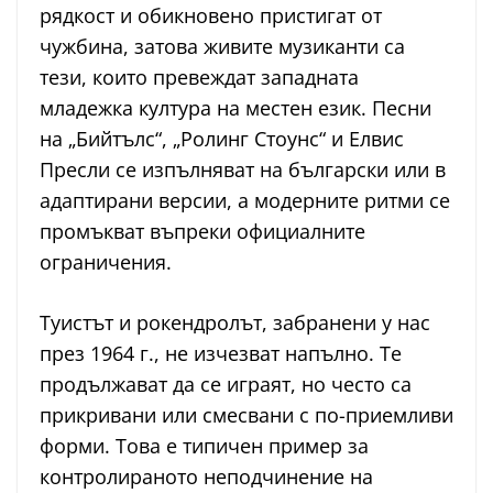
рядкост и обикновено пристигат от
чужбина, затова живите музиканти са
тези, които превеждат западната
младежка култура на местен език. Песни
на „Бийтълс“, „Ролинг Стоунс“ и Елвис
Пресли се изпълняват на български или в
адаптирани версии, а модерните ритми се
промъкват въпреки официалните
ограничения.
Туистът и рокендролът, забранени у нас
през 1964 г., не изчезват напълно. Те
продължават да се играят, но често са
прикривани или смесвани с по-приемливи
форми. Това е типичен пример за
контролираното неподчинение на