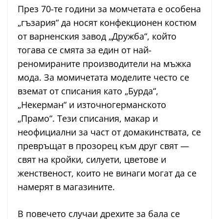
През 70-те години за момчетата е особена
„гъзария“ да носят конфекционен костюм
от варненския завод „Дружба“, който
тогава се смята за един от най-
реномираните производители на мъжка
мода. За момичетата моделите често се
вземат от списания като „Бурда“,
„Некерман“ и източногерманското
„Прамо“. Тези списания, макар и
неофициални за част от домакинствата, се
превръщат в прозорец към друг свят —
свят на кройки, силуети, цветове и
женственост, които не винаги могат да се
намерят в магазините.
В повечето случаи дрехите за бала се