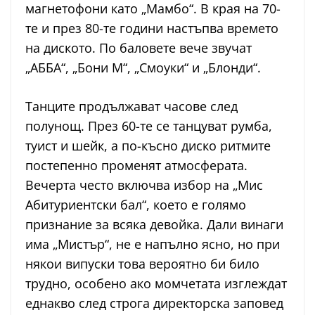
магнетофони като „Мамбо“. В края на 70-
те и през 80-те години настъпва времето
на диското. По баловете вече звучат
„АББА“, „Бони М“, „Смоуки“ и „Блонди“.
Танците продължават часове след
полунощ. През 60-те се танцуват румба,
туист и шейк, а по-късно диско ритмите
постепенно променят атмосферата.
Вечерта често включва избор на „Мис
Абитуриентски бал“, което е голямо
признание за всяка девойка. Дали винаги
има „Мистър“, не е напълно ясно, но при
някои випуски това вероятно би било
трудно, особено ако момчетата изглеждат
еднакво след строга директорска заповед