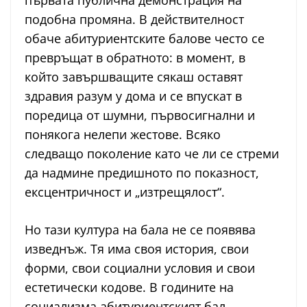
подобна промяна. В действителност
обаче абитуриентските балове често се
превръщат в обратното: в момент, в
който завършващите сякаш оставят
здравия разум у дома и се впускат в
поредица от шумни, първосигнални и
понякога нелепи жестове. Всяко
следващо поколение като че ли се стреми
да надмине предишното по показност,
ексцентричност и „изтрещялост“.
Но тази култура на бала не се появява
изведнъж. Тя има своя история, свои
форми, свои социални условия и свои
естетически кодове. В годините на
социализма абитуриентският бал