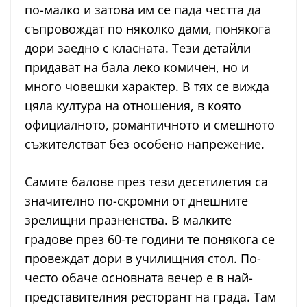
по-малко и затова им се пада честта да
съпровождат по няколко дами, понякога
дори заедно с класната. Тези детайли
придават на бала леко комичен, но и
много човешки характер. В тях се вижда
цяла култура на отношения, в която
официалното, романтичното и смешното
съжителстват без особено напрежение.
Самите балове през тези десетилетия са
значително по-скромни от днешните
зрелищни празненства. В малките
градове през 60-те години те понякога се
провеждат дори в училищния стол. По-
често обаче основната вечер е в най-
представителния ресторант на града. Там