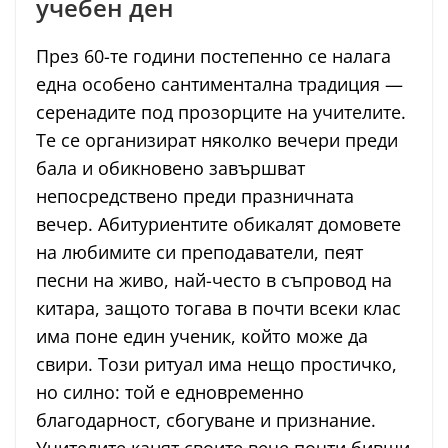
учебен ден
През 60-те години постепенно се налага
една особено сантиментална традиция —
серенадите под прозорците на учителите.
Те се организират няколко вечери преди
бала и обикновено завършват
непосредствено преди празничната
вечер. Абитуриентите обикалят домовете
на любимите си преподаватели, пеят
песни на живо, най-често в съпровод на
китара, защото тогава в почти всеки клас
има поне един ученик, който може да
свири. Този ритуал има нещо простичко,
но силно: той е едновременно
благодарност, сбогуване и признание.
Учителите канят своите вече почти бивши