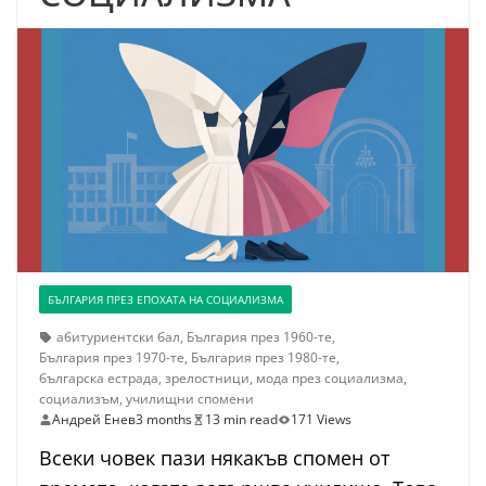
БЪЛГАРИЯ ПРЕЗ ЕПОХАТА НА СОЦИАЛИЗМА
абитуриентски бал
,
България през 1960-те
,
България през 1970-те
,
България през 1980-те
,
българска естрада
,
зрелостници
,
мода през социализма
,
социализъм
,
училищни спомени
Андрей Енев
3 months
13 min read
171 Views
Всеки човек пази някакъв спомен от