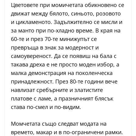
Цветовете при момичетата обикновено се
движат между бялото, синьото, розовото
и цикламеното. Задължително се мисли и
за манто при по-хладно време. В края на
60-те и през 70-те минижупът се
превръща в знак за модерност и
самоувереност. Да се появиш на бала с
такава дреха е не просто моден избор, а
малка демонстрация на поколенческа
принадлежност. През 80-те години вече
навлизат сребърните и златистите
платове с ламе, а празничният блясък
става по-смел и по-видим.
Момчетата също следват модата на
времето, макар и в по-ограничени рамки.