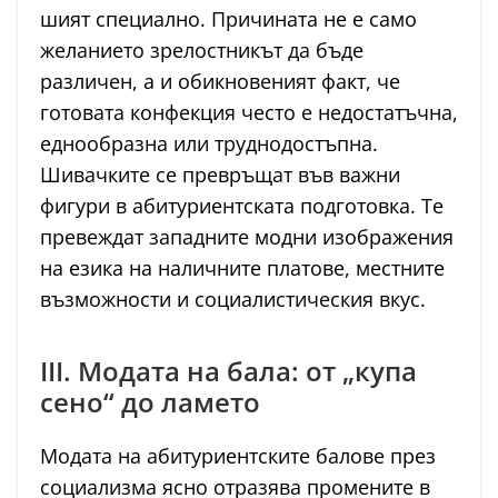
шият специално. Причината не е само
желанието зрелостникът да бъде
различен, а и обикновеният факт, че
готовата конфекция често е недостатъчна,
еднообразна или труднодостъпна.
Шивачките се превръщат във важни
фигури в абитуриентската подготовка. Те
превеждат западните модни изображения
на езика на наличните платове, местните
възможности и социалистическия вкус.
III. Модата на бала: от „купа
сено“ до ламето
Модата на абитуриентските балове през
социализма ясно отразява промените в