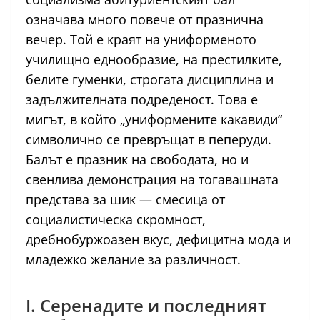
означава много повече от празнична
вечер. Той е краят на униформеното
училищно еднообразие, на престилките,
белите гуменки, строгата дисциплина и
задължителната подреденост. Това е
мигът, в който „униформените какавиди“
символично се превръщат в пеперуди.
Балът е празник на свободата, но и
свенлива демонстрация на тогавашната
представа за шик — смесица от
социалистическа скромност,
дребнобуржоазен вкус, дефицитна мода и
младежко желание за различност.
I. Серенадите и последният