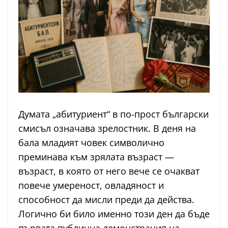
Думата „абитуриент“ в по-прост български
смисъл означава зрелостник. В деня на
бала младият човек символично
преминава към зрялата възраст —
възраст, в която от него вече се очакват
повече умереност, овладяност и
способност да мисли преди да действа.
Логично би било именно този ден да бъде
първата публична демонстрация на