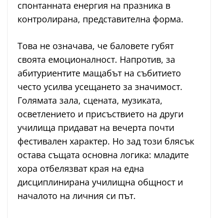
спонтанната енергия на празника в
контролирана, представителна форма.
Това не означава, че баловете губят
своята емоционалност. Напротив, за
абитуриентите мащабът на събитието
често усилва усещането за значимост.
Голямата зала, сцената, музиката,
осветлението и присъствието на други
училища придават на вечерта почти
фестивален характер. Но зад този блясък
остава същата основна логика: младите
хора отбелязват края на една
дисциплинирана училищна общност и
началото на личния си път.