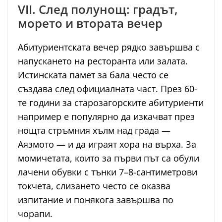
VII. След полунощ: градът,
морето и втората вечер
Абитуриентската вечер рядко завършва с
напускането на ресторанта или залата.
Истинската памет за бала често се
създава след официалната част. През 60-
те години за старозагорските абитуриенти
например е популярно да изкачват през
нощта стръмния хълм над града —
Аязмото — и да играят хора на върха. За
момичетата, които за първи път са обули
лачени обувки с тънки 7–8-сантиметрови
токчета, слизането често се оказва
изпитание и понякога завършва по
чорапи.