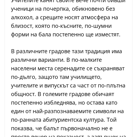
ученици на почерпка, обикновено без
алкохол, а срещите носят атмосфера на
близост, която по-късните, по-шумни
форми на бала постепенно ще изместят.
В различните градове тази традиция има
различни варианти. В по-малките
населени места серенадите се съхраняват
по-дълго, защото там училището,
учителите и випускът са част от по-плътна
общност. В големите градове обичаят
постепенно избледнява, но остава като
един от най-разпознаваемите символи на
по-ранната абитуриентска култура. Той
показва, че балът първоначално не е
просто вечер на показност, а завършек на