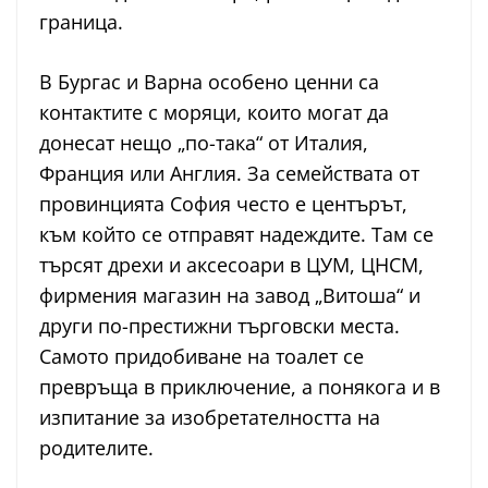
граница.
В Бургас и Варна особено ценни са
контактите с моряци, които могат да
донесат нещо „по-така“ от Италия,
Франция или Англия. За семействата от
провинцията София често е центърът,
към който се отправят надеждите. Там се
търсят дрехи и аксесоари в ЦУМ, ЦНСМ,
фирмения магазин на завод „Витоша“ и
други по-престижни търговски места.
Самото придобиване на тоалет се
превръща в приключение, а понякога и в
изпитание за изобретателността на
родителите.