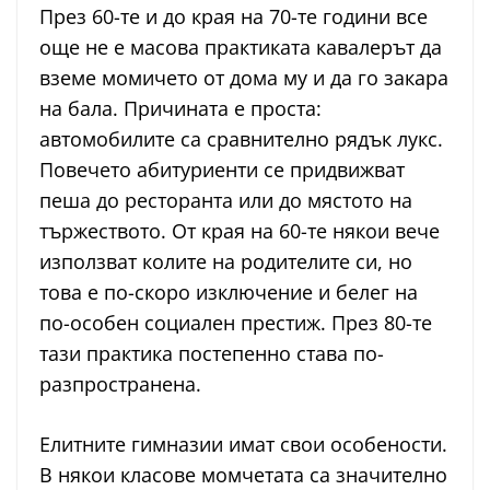
През 60-те и до края на 70-те години все
още не е масова практиката кавалерът да
вземе момичето от дома му и да го закара
на бала. Причината е проста:
автомобилите са сравнително рядък лукс.
Повечето абитуриенти се придвижват
пеша до ресторанта или до мястото на
тържеството. От края на 60-те някои вече
използват колите на родителите си, но
това е по-скоро изключение и белег на
по-особен социален престиж. През 80-те
тази практика постепенно става по-
разпространена.
Елитните гимназии имат свои особености.
В някои класове момчетата са значително