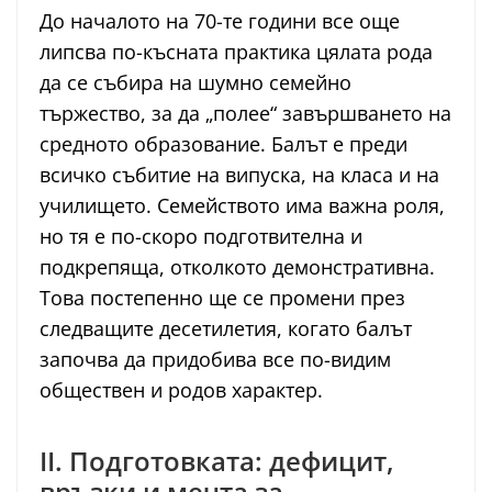
До началото на 70-те години все още
липсва по-късната практика цялата рода
да се събира на шумно семейно
тържество, за да „полее“ завършването на
средното образование. Балът е преди
всичко събитие на випуска, на класа и на
училището. Семейството има важна роля,
но тя е по-скоро подготвителна и
подкрепяща, отколкото демонстративна.
Това постепенно ще се промени през
следващите десетилетия, когато балът
започва да придобива все по-видим
обществен и родов характер.
II. Подготовката: дефицит,
връзки и мечта за