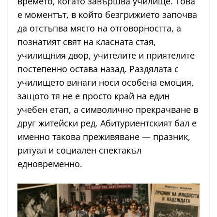
времето, когато завършва училище. Това
е моментът, в който безгрижието започва
да отстъпва място на отговорността, а
познатият свят на класната стая,
училищния двор, учителите и приятелите
постепенно остава назад. Раздялата с
училището винаги носи особена емоция,
защото тя не е просто край на един
учебен етап, а символично прекрачване в
друг житейски ред. Абитуриентският бал е
именно такова преживяване — празник,
ритуал и социален спектакъл
едновременно.