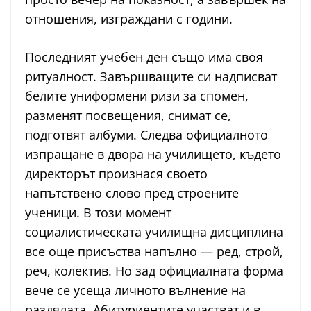
отношения, изграждани с години.
Последният учебен ден също има своя
ритуалност. Завършващите си надписват
белите униформени ризи за спомен,
разменят посвещения, снимат се,
подготвят албуми. Следва официалното
изпращане в двора на училището, където
директорът произнася своето
напътствено слово пред строените
ученици. В този момент
социалистическата училищна дисциплина
все още присъства напълно — ред, строй,
реч, колектив. Но зад официалната форма
вече се усеща личното вълнение на
раздялата. Абитуриентите участват и в