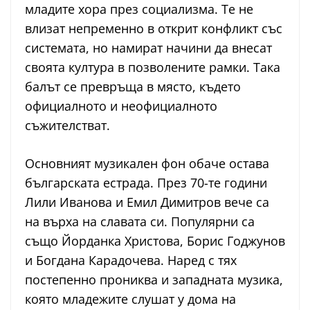
младите хора през социализма. Те не
влизат непременно в открит конфликт със
системата, но намират начини да внесат
своята култура в позволените рамки. Така
балът се превръща в място, където
официалното и неофициалното
съжителстват.
Основният музикален фон обаче остава
българската естрада. През 70-те години
Лили Иванова и Емил Димитров вече са
на върха на славата си. Популярни са
също Йорданка Христова, Борис Годжунов
и Богдана Карадочева. Наред с тях
постепенно прониква и западната музика,
която младежите слушат у дома на