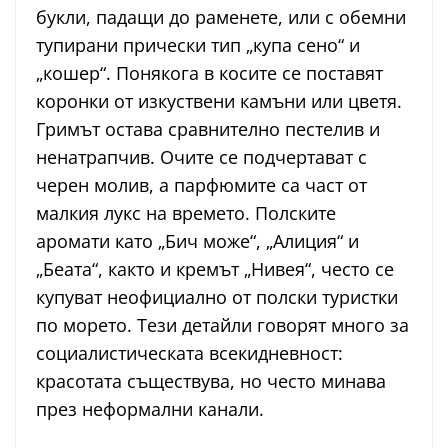
букли, падащи до раменете, или с обемни
тупирани прически тип „купа сено“ и
„кошер“. Понякога в косите се поставят
коронки от изкуствени камъни или цветя.
Гримът остава сравнително пестелив и
ненатрапчив. Очите се подчертават с
черен молив, а парфюмите са част от
малкия лукс на времето. Полските
аромати като „Бич може“, „Алиция“ и
„Беата“, както и кремът „Нивея“, често се
купуват неофициално от полски туристки
по морето. Тези детайли говорят много за
социалистическата всекидневност:
красотата съществува, но често минава
през неформални канали.