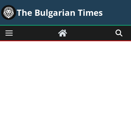
Skip
The Bulgarian Times
to
content