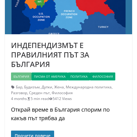
ИНДЕПЕНДИЗМЪТ Е
ПРАВИЛНИЯТ ПЪТ ЗА
БЪЛГАРИЯ
БЪЛГАРИЯ
ПИСМА ОТ АМЕРИКА
ПОЛИТИКА
ФИЛОСОФИЯ
Бар
,
Будизъм
,
Дупки
,
Жена
,
Международна политика
,
Разговор
,
Среден път
,
Философия
4 months
5 min read
5412 Views
Открай време в България спорим по
какъв път трябва да
Прочети повече