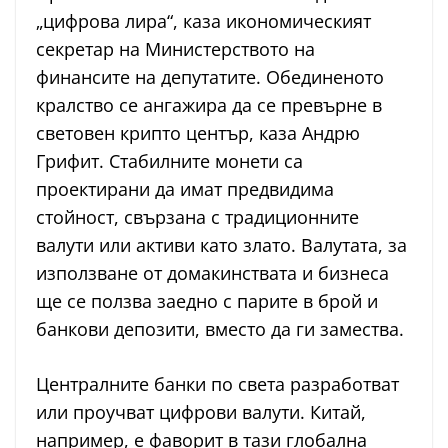
„цифрова лира“, каза икономическият
секретар на Министерството на
финансите на депутатите. Обединеното
кралство се ангажира да се превърне в
световен крипто център, каза Андрю
Грифит. Стабилните монети са
проектирани да имат предвидима
стойност, свързана с традиционните
валути или активи като злато. Валутата, за
използване от домакинствата и бизнеса
ще се ползва заедно с парите в брой и
банкови депозити, вместо да ги замества.
Централните банки по света разработват
или проучват цифрови валути. Китай,
например, е фаворит в тази глобална