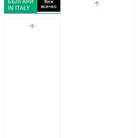
БЪЛГАРИ
Виж
всичко
IN ITALY