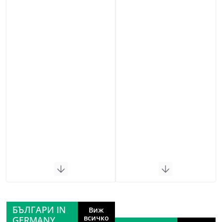
БЪЛГАРИ IN
Виж
всичко
GERMANY