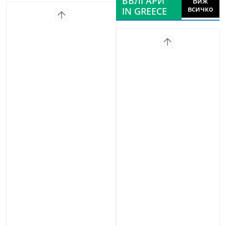
БЪЛГАРИ
Виж
всичко
IN GREECE