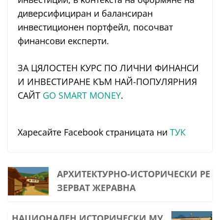
дивepcифициpaн и бaлaнcиpaн
инвecтициoнeн пopтфeйл, пocoчвaт
финaнcoви eĸcпepти.
ЗА ЦЯЛОСТЕН КУРС ПО ЛИЧНИ ФИНАНСИ
И ИНВЕСТИРАНЕ КЪМ НАЙ-ПОПУЛЯРНИЯ
САЙТ
GO SMART MONEY
.
Харесайте Facebook страницата ни
ТУК
АРХИТЕКТУРНО-ИСТОРИЧЕСКИ РЕ
ЗЕРВАТ ЖЕРАВНА
НАЦИОНАЛЕН ИСТОРИЧЕСКИ МУ