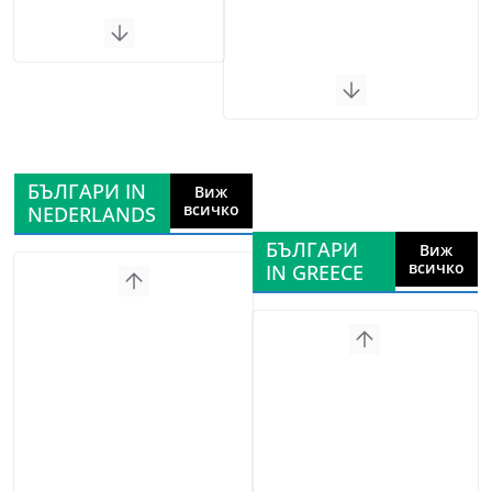
БЪЛГАРИ IN
Виж
всичко
NEDERLANDS
БЪЛГАРИ
Виж
всичко
IN GREECE