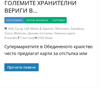
ГОЛЕМИТЕ ХРАНИТЕЛНИ
ВЕРИГИ В…
ИКОНОМИКА
ЛИЧНИ ФИНАНСИ
ТЪРГОВИЯ
Aldi
,
Cp-op
,
Lidl
,
Marks & Spencer
,
Morrisons
,
Sainsbury
,
Tesco
,
Waitrose
,
Ценови отстъпки
,
Членски карти
9 months
7 min read
2165 Views
Супермаркетите в Обединеното кралство
често предлагат карти за отстъпка или
Прочети повече