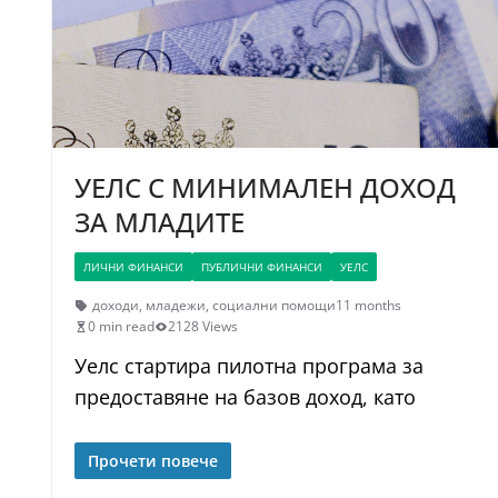
УЕЛС С МИНИМАЛЕН ДОХОД
ЗА МЛАДИТЕ
ЛИЧНИ ФИНАНСИ
ПУБЛИЧНИ ФИНАНСИ
УЕЛС
доходи
,
младежи
,
социални помощи
11 months
0 min read
2128 Views
Уелс стартира пилотна програма за
предоставяне на базов доход, като
Прочети повече