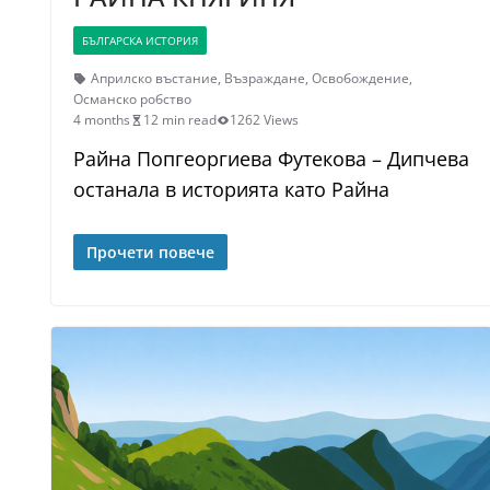
БЪЛГАРСКА ИСТОРИЯ
Априлско въстание
,
Възраждане
,
Освобождение
,
Османско робство
4 months
12 min read
1262 Views
Райна Попгеоргиева Футекова – Дипчева
останала в историята като Райна
Прочети повече