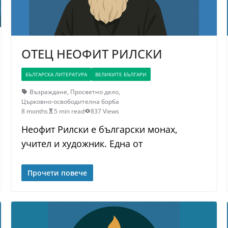
ОТЕЦ НЕОФИТ РИЛСКИ
БЪЛГАРСКА ЛИТЕРАТУРА
ВЕЛИКИТЕ БЪЛГАРИ
Възраждане
,
Просветно дело
,
Църковно-освободителна борба
8 months
5 min read
837 Views
Неофит Рилски е български монах,
учител и художник. Една от
Прочети повече