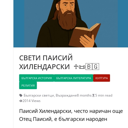
СВЕТИ ПАИСИЙ
ХИЛЕНДАРСКИ ♱📜🇧🇬
БЪЛГАРСКА ИСТОРИЯ
БЪЛГАРСКА ЛИТЕРАТУРА
КУЛТУРА
РЕЛИГИЯ
Български светци
,
Възраждане
8 months
5 min read
2014 Views
Паисий Хилендарски, често наричан още
Отец Паисий, e български народен