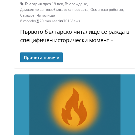
България през 19 век
,
Възраждане
,
Движение за новобългарска просвета
,
Османско робство
,
Свищов
,
Читалища
8 months
20 min read
701 Views
Първото българско читалище се ражда в
специфичен исторически момент –
Прочети повече