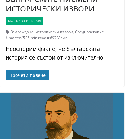
ИСТОРИЧЕСКИ ИЗВОРИ
БЪЛГАРСКА ИСТОРИЯ
Възраждане
,
исторически извори
,
Средновековие
6 months
25 min read
697 Views
Неоспорим факт е, че българската
история се състои от изключително
Прочети повече