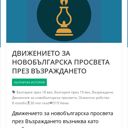
ДВИЖЕНИЕТО ЗА
НОВОБЪЛГАРСКА ПРОСВЕТА
ПРЕЗ ВЪЗРАЖДАНЕТО
БЪЛГАРСКА ИСТОРИЯ
България през 18 век
,
България през 19 век
,
Възраждане
,
Движение за новобългарска просвета
,
Османско робство
8 months
30 min read
519 Views
Движението за новобългарска просвета
през Възраждането възниква като