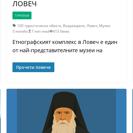
ЛОВЕЧ
ТУРИЗЪМ
100 туристически обекта
,
Възраждане
,
Ловеч
,
Музеи
5 months
7 min read
613 Views
Етнографският комплекс в Ловеч е един
от най-представителните музеи на
Прочети повече