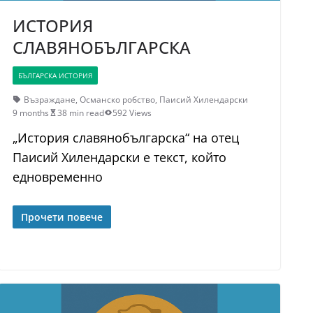
ИСТОРИЯ
СЛАВЯНОБЪЛГАРСКА
БЪЛГАРСКА ИСТОРИЯ
Възраждане
,
Османско робство
,
Паисий Хилендарски
9 months
38 min read
592 Views
„История славянобългарска“ на отец
Паисий Хилендарски е текст, който
едновременно
Прочети повече