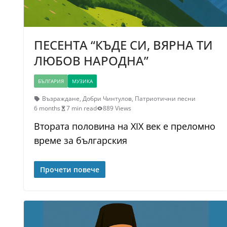
ПЕСЕНТА “КЪДЕ СИ, ВЯРНА ТИ
ЛЮБОВ НАРОДНА”
БЪЛГАРИЯ
МУЗИКА
Възраждане
,
Добри Чинтулов
,
Патриотични песни
6 months
7 min read
889 Views
Втората половина на XIX век е преломно
време за българския
Прочети повече