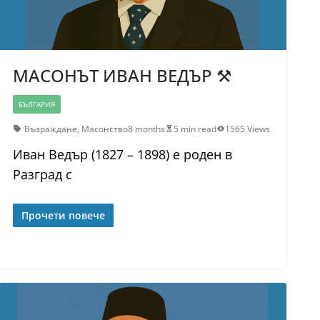
МАСОНЪТ ИВАН ВЕДЪР ⚒
БЪЛГАРИЯ
Възраждане
,
Масонство
8 months
5 min read
1565 Views
Иван Ведър (1827 – 1898) е роден в
Разград с
Прочети повече