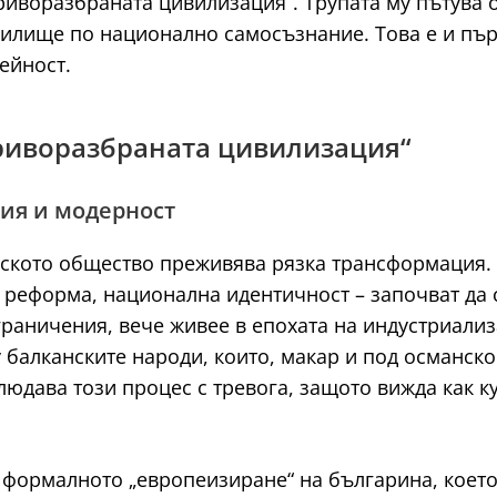
иворазбраната цивилизация“. Трупата му пътува о
илище по национално самосъзнание. Това е и първ
ейност.
„Криворазбраната цивилизация“
ия и модерност
арското общество преживява рязка трансформация. 
 реформа, национална идентичност – започват да с
граничения, вече живее в епохата на индустриали
 балканските народи, които, макар и под османско
людава този процес с тревога, защото вижда как 
 формалното „европеизиране“ на българина, което