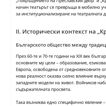
„Покръщението на Преславския двор“ и „Кр
начин театърът се превръща в мобилно уч
за институционализиране на театралната д
II. Исторически контекст на 
Българското общество между традиц
През 60-те и 70-те години на XIX век бълг
основните му цели – образование, езикова
Европа, освободена от средновековните о
нова реалност оказва силно влияние върху
западните модели на живот. Войников наб
съдържателната просвета.
Така възниква едно специфично явление –