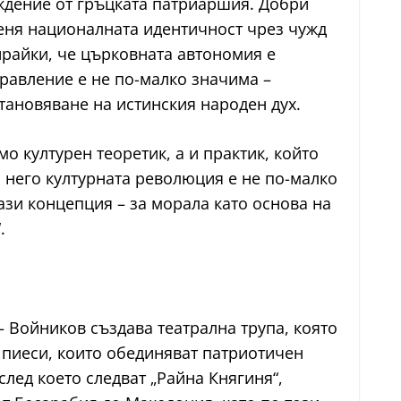
ождение от гръцката патриаршия. Добри
меня националната идентичност чрез чужд
ирайки, че църковната автономия е
равление е не по-малко значима –
становяване на истинския народен дух.
о културен теоретик, а и практик, който
 него културната революция е не по-малко
ази концепция – за морала като основа на
.
– Войников създава театрална трупа, която
 пиеси, които обединяват патриотичен
след което следват „Райна Княгиня“,