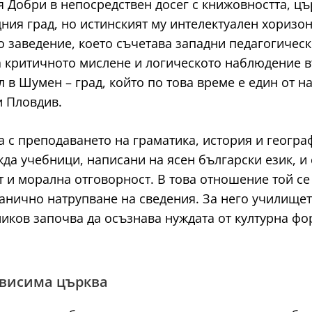
я Добри в непосредствен досег с книжовността, цъ
ния град, но истинският му интелектуален хоризон
о заведение, което съчетава западни педагогичес
а критичното мислене и логическото наблюдение 
л в Шумен – град, който по това време е един от 
и Пловдив.
а с преподаването на граматика, история и геогр
а учебници, написани на ясен български език, и 
т и морална отговорност. В това отношение той се
анично натрупване на сведения. За него училищет
иков започва да осъзнава нуждата от културна фо
ависима църква