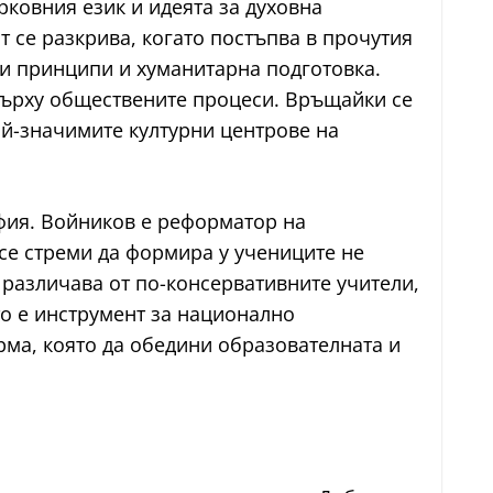
рковния език и идеята за духовна
т се разкрива, когато постъпва в прочутия
ки принципи и хуманитарна подготовка.
върху обществените процеси. Връщайки се
най-значимите културни центрове на
афия. Войников е реформатор на
се стреми да формира у учениците не
 различава от по-консервативните учители,
о е инструмент за национално
рма, която да обедини образователната и