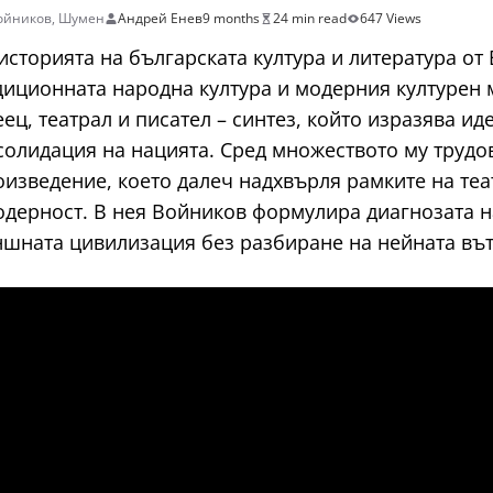
ойников
,
Шумен
Андрей Енев
9 months
24 min read
647 Views
сторията на българската култура и литература от 
диционната народна култура и модерния културен 
ец, театрал и писател – синтез, който изразява и
солидация на нацията. Сред множеството му трудо
оизведение, което далеч надхвърля рамките на те
одерност. В нея Войников формулира диагнозата н
ншната цивилизация без разбиране на нейната въ