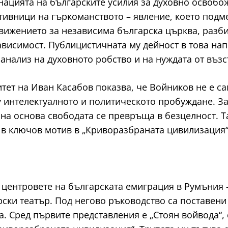
инацията на българските усилия за духовно освоб
отивници на гъркоманството – явление, което под
 движението за независима българска църква, разб
висимост. Публицистичната му дейност в това нап
 анализ на духовното робство и на нуждата от въз
ет на Иван Касабов показва, че Войников не е сам
 интелектуалното и политическото пробуждане. За
на основа свободата се превръща в безцелност. Т
 в ключов мотив в „Криворазбраната цивилизация“
т центровете на българската емиграция в Румъния 
ски театър. Под негово ръководство са поставени
. Сред първите представления е „Стоян войвода“, 