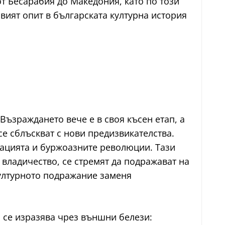
т Бесарабия до Македония, като по този
ият опит в българската културна история
Възраждането вече е в своя късен етап, а
е сблъскват с нови предизвикателства.
зацията и буржоазните революции. Тази
 владичество, се стремят да подражават на
културното подражание заменя
 се изразява чрез външни белези: