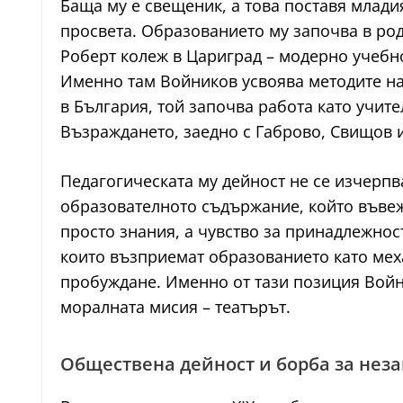
Баща му е свещеник, а това поставя млади
просвета. Образованието му започва в род
Роберт колеж в Цариград – модерно учебн
Именно там Войников усвоява методите н
в България, той започва работа като учите
Възраждането, заедно с Габрово, Свищов 
Педагогическата му дейност не се изчерпв
образователното съдържание, който въвежд
просто знания, а чувство за принадлежнос
които възприемат образованието като мех
пробуждане. Именно от тази позиция Войн
моралната мисия – театърът.
Обществена дейност и борба за нез