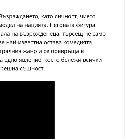
Възраждането, като личност, чието
модел на нацията. Неговата фигура
деала на възрожденеца, търсещ не само
ве най-известна остава комедията
атралния жанр и се превръща в
а едно явление, което бележи всички
трешна същност.