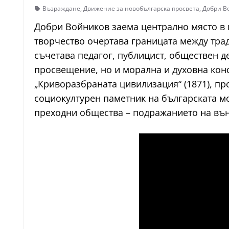
Възраждане
,
Движение за новобългарска просвета
,
Добри В
Добри Войников заема централно място в и
творчество очертава границата между тра
съчетава педагог, публицист, обществен де
просвещение, но и морална и духовна кон
„Криворазбраната цивилизация“ (1871), пр
социокултурен паметник на българската м
преходни общества – подражанието на въ