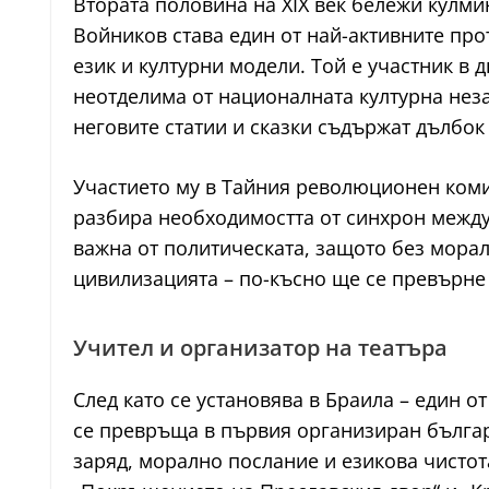
Втората половина на XIX век бележи кулм
Войников става един от най-активните пр
език и културни модели. Той е участник в
неотделима от националната културна неза
неговите статии и сказки съдържат дълбок
Участието му в Тайния революционен комит
разбира необходимостта от синхрон между
важна от политическата, защото без морал
цивилизацията – по-късно ще се превърне
Учител и организатор на театъра
След като се установява в Браила – един о
се превръща в първия организиран българ
заряд, морално послание и езикова чистота