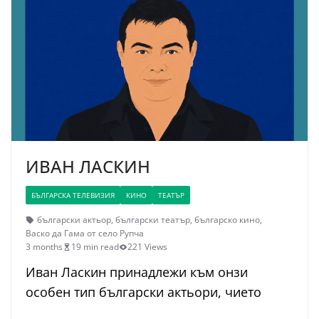
ИВАН ЛАСКИН
БЪЛГАРСКА ТЕЛЕВИЗИЯ
КИНО
ТЕАТЪР
български актьор
,
български театър
,
българско кино
,
Васко да Гама от село Рупча
3 months
19 min read
221 Views
Иван Ласкин принадлежи към онзи
особен тип български актьори, чието