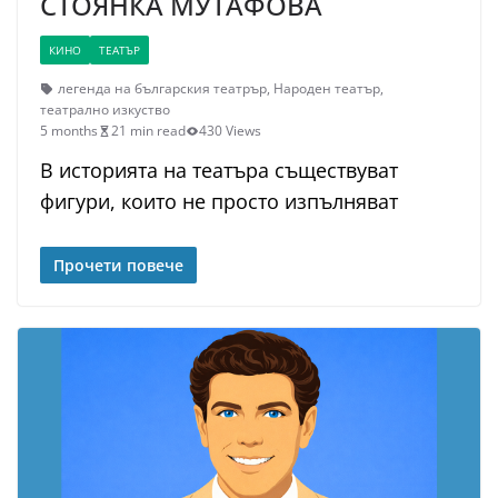
СТОЯНКА МУТАФОВА
КИНО
ТЕАТЪР
легенда на българския театрър
,
Народен театър
,
театрално изкуство
5 months
21 min read
430 Views
В историята на театъра съществуват
фигури, които не просто изпълняват
Прочети повече