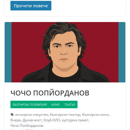
Прочети повече
ЧОЧО ПОПЙОРДАНОВ
БЪЛГАРСКА ТЕЛЕВИЗИЯ
КИНО
ТЕАТЪР
актьорско изкуство
,
български театър
,
българско кино
,
Вчера
,
Дунав мост
,
Клуб НЛО
,
културна памет
,
Чочо Попйорданов