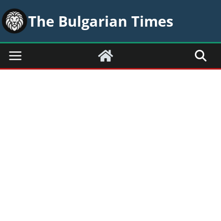
Skip
The Bulgarian Times
to
content