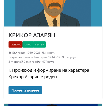
КРИКОР АЗАРЯН
КУЛТУРА
КИНО
ТЕАТЪР
България 1989-2026
,
Личности
,
Социалистическа България 1944 - 1989
,
Творци
3 months
9 min read
497 Views
I. Произход и формиране на характера
Крикор Азарян е роден
Прочети повече