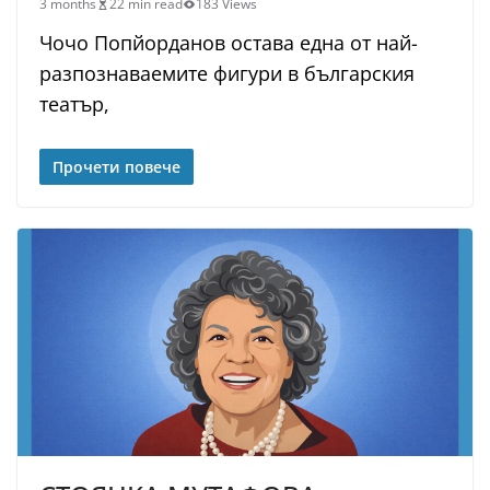
3 months
22 min read
183 Views
Чочо Попйорданов остава една от най-
разпознаваемите фигури в българския
театър,
Прочети повече