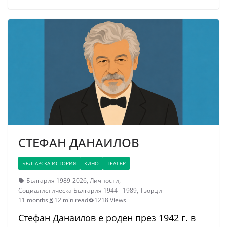
СТЕФАН ДАНАИЛОВ
БЪЛГАРСКА ИСТОРИЯ
КИНО
ТЕАТЪР
България 1989-2026
,
Личности
,
Социалистическа България 1944 - 1989
,
Творци
11 months
12 min read
1218 Views
Стефан Данаилов е роден през 1942 г. в