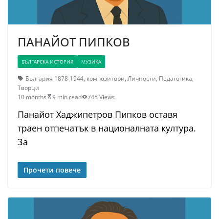
ПАНАЙОТ ПИПКОВ
БЪЛГАРСКА ИСТОРИЯ
МУЗИКА
България 1878-1944
,
композитори
,
Личности
,
Педагогика
,
Творци
10 months
9 min read
745 Views
Панайот Хаджипетров Пипков оставя
траен отпечатък в националната култура.
За
Прочети повече