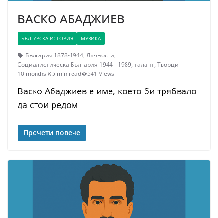
ВАСКО АБАДЖИЕВ
БЪЛГАРСКА ИСТОРИЯ
МУЗИКА
България 1878-1944
,
Личности
,
Социалистическа България 1944 - 1989
,
талант
,
Творци
10 months
5 min read
541 Views
Васко Абаджиев е име, което би трябвало
да стои редом
Прочети повече