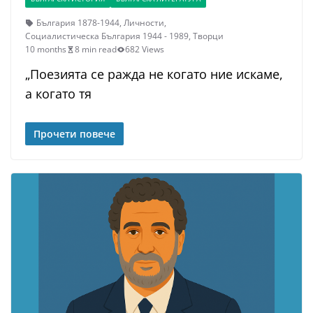
България 1878-1944
,
Личности
,
Социалистическа България 1944 - 1989
,
Творци
10 months
8 min read
682 Views
„Поезията се ражда не когато ние искаме,
а когато тя
Прочети повече