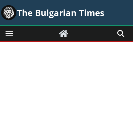
Skip
The Bulgarian Times
to
content