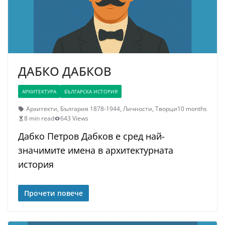
ДАБКО ДАБКОВ
АРХИТЕКТУРА
БЪЛГАРСКА ИСТОРИЯ
Архитекти
,
България 1878-1944
,
Личности
,
Творци
10 months
8 min read
643 Views
Дабко Петров Дабков е сред най-
значимите имена в архитектурната
история
Прочети повече