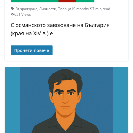
Възраждане
,
Личности
,
Творци
10 months
7 min read
651 Views
С османското завоюване на България
(края на XIV в.) е
Прочети повече