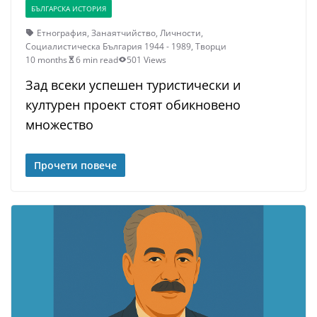
БЪЛГАРСКА ИСТОРИЯ
Етнография
,
Занаятчийство
,
Личности
,
Социалистическа България 1944 - 1989
,
Творци
10 months
6 min read
501 Views
Зад всеки успешен туристически и
културен проект стоят обикновено
множество
Прочети повече