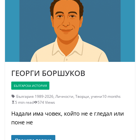
ГЕОРГИ БОРШУКОВ
БЪЛГАРСКА ИСТОРИЯ
България 1989-2026
,
Личности
,
Творци
,
учени
10 months
5 min read
574 Views
Надали има човек, който не е гледал или
поне не