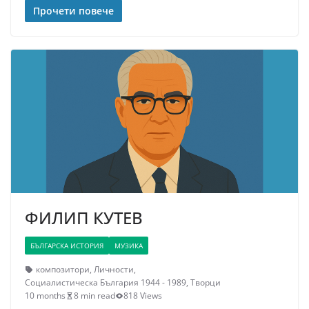
Прочети повече
ФИЛИП КУТЕВ
БЪЛГАРСКА ИСТОРИЯ
МУЗИКА
композитори
,
Личности
,
Социалистическа България 1944 - 1989
,
Творци
10 months
8 min read
818 Views