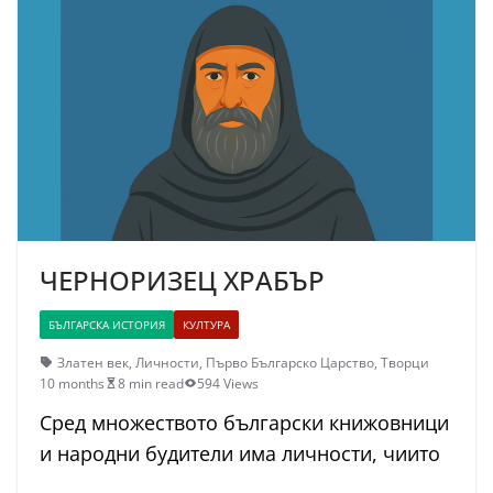
ЧЕРНОРИЗЕЦ ХРАБЪР
БЪЛГАРСКА ИСТОРИЯ
КУЛТУРА
Златен век
,
Личности
,
Първо Българско Царство
,
Творци
10 months
8 min read
594 Views
Сред множеството български книжовници
и народни будители има личности, чиито