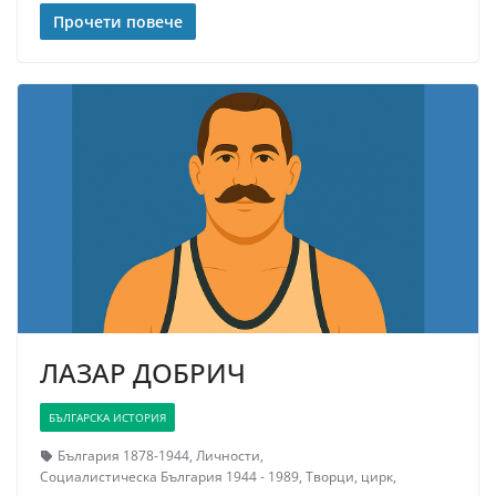
Прочети повече
ЛАЗАР ДОБРИЧ
БЪЛГАРСКА ИСТОРИЯ
България 1878-1944
,
Личности
,
Социалистическа България 1944 - 1989
,
Творци
,
цирк
,