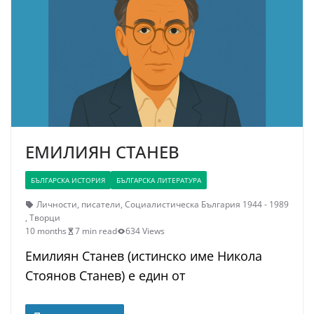
ЕМИЛИЯН СТАНЕВ
БЪЛГАРСКА ИСТОРИЯ
БЪЛГАРСКА ЛИТЕРАТУРА
Личности
,
писатели
,
Социалистическа България 1944 - 1989
,
Творци
10 months
7 min read
634 Views
Емилиян Станев (истинско име Никола
Стоянов Станев) е един от