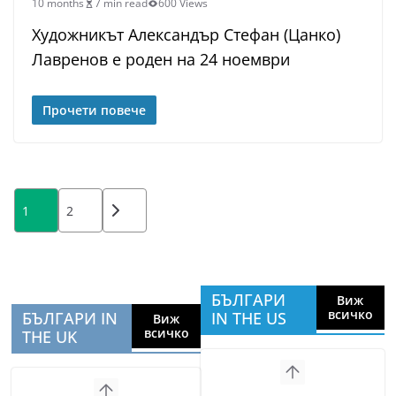
10 months
7 min read
600 Views
Художникът Александър Стефан (Цанко)
Лавренов е роден на 24 ноември
Прочети повече
Posts
1
2
pagination
БЪЛГАРИ
Виж
всичко
БЪЛГАРИ IN
IN THE US
Виж
всичко
THE UK