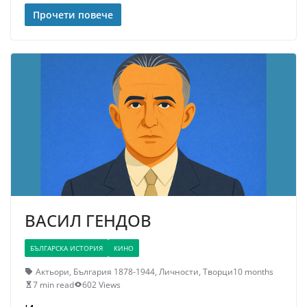
Прочети повече
ВАСИЛ ГЕНДОВ
БЪЛГАРСКА ИСТОРИЯ
КИНО
Актьори
,
България 1878-1944
,
Личности
,
Творци
10 months
7 min read
602 Views