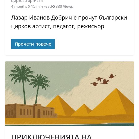
циркови артисти
4 months
15 min read
880 Views
Лазар Иванов Добрич е прочут български
цирков артист, педагог, режисьор
Прочети повече
ПРИКЛЮЧЕНИЯТА НА