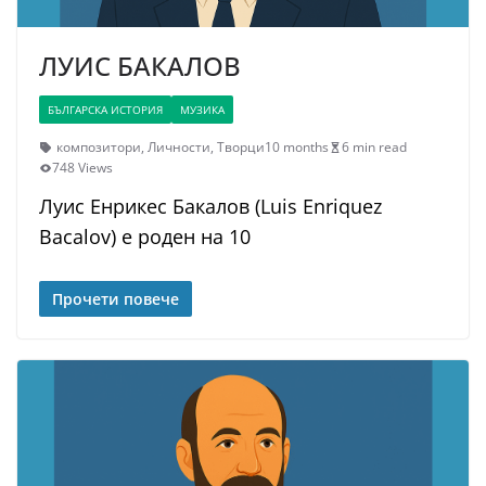
ЛУИС БАКАЛОВ
БЪЛГАРСКА ИСТОРИЯ
МУЗИКА
композитори
,
Личности
,
Творци
10 months
6 min read
748 Views
Луис Енрикес Бакалов (Luis Enriquez
Bacalov) е роден на 10
Прочети повече