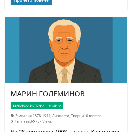
Прочети повече
МАРИН ГОЛЕМИНОВ
БЪЛГАРСКА ИСТОРИЯ
МУЗИКА
България 1878-1944
,
Личности
,
Творци
10 months
7 min read
757 Views
На 28 септември 1908 г. в град Кюстендил