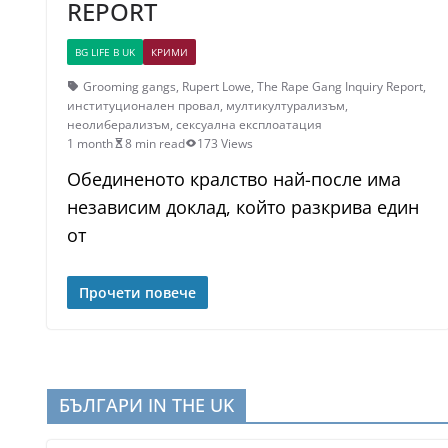
REPORT
BG LIFE В UK
КРИМИ
Grooming gangs
,
Rupert Lowe
,
The Rape Gang Inquiry Report
,
институционален провал
,
мултикултурализъм
,
неолиберализъм
,
сексуална експлоатация
1 month
8 min read
173 Views
Обединеното кралство най-после има
независим доклад, който разкрива един
от
Прочети повече
БЪЛГАРИ IN THE UK