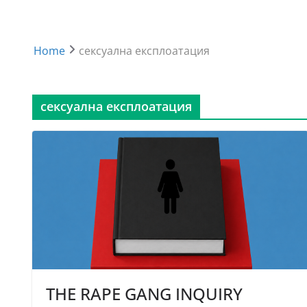
Home
сексуална експлоатация
сексуална експлоатация
THE RAPE GANG INQUIRY