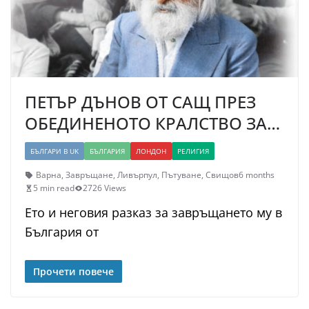
ПЕТЪР ДЪНОВ ОТ САЩ ПРЕЗ
ОБЕДИНЕНОТО КРАЛСТВО ЗА…
БЪЛГАРИ В UK
БЪЛГАРИЯ
ЛОНДОН
РЕЛИГИЯ
Варна
,
Завръщане
,
Ливърпул
,
Пътуване
,
Свищов
6 months
5 min read
2726 Views
Ето и неговия разказ за завръщането му в
България от
Прочети повече