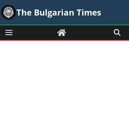
Skip
The Bulgarian Times
to
content