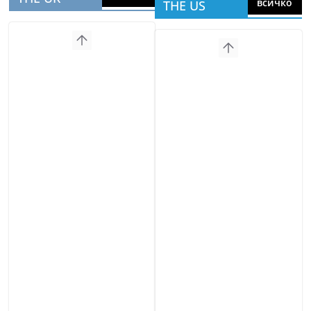
всичко
THE US