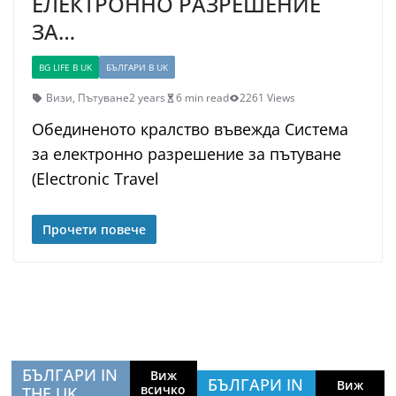
ЕЛЕКТРОННО РАЗРЕШЕНИЕ
ЗА…
BG LIFE В UK
БЪЛГАРИ В UK
Визи
,
Пътуване
2 years
6 min read
2261 Views
Обединеното кралство въвежда Система
за електронно разрешение за пътуване
(Electronic Travel
Прочети повече
БЪЛГАРИ IN
Виж
БЪЛГАРИ IN
Виж
всичко
THE UK