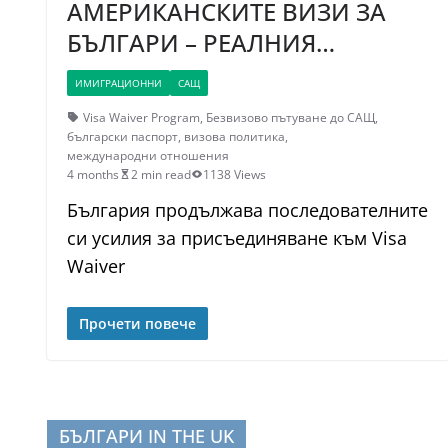
АМЕРИКАНСКИТЕ ВИЗИ ЗА
БЪЛГАРИ – РЕАЛНИЯ…
ИМИГРАЦИОННИ
САЩ
Visa Waiver Program
,
Безвизово пътуване до САЩ
,
български паспорт
,
визова политика
,
международни отношения
4 months
2 min read
1138 Views
България продължава последователните
си усилия за присъединяване към Visa
Waiver
Прочети повече
БЪЛГАРИ IN THE UK