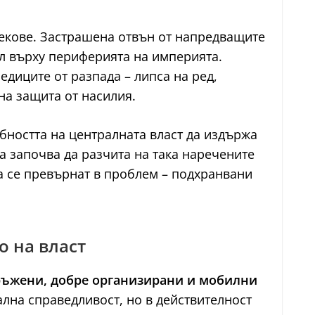
 векове. Застрашена отвън от напредващите
ол върху периферията на империята.
едиците от разпада – липса на ред,
на защита от насилия.
обността на централната власт да издържа
та започва да разчита на така наречените
а се превърнат в проблем – подхранвани
о на власт
ъжени, добре организирани и мобилни
ална справедливост, но в действителност