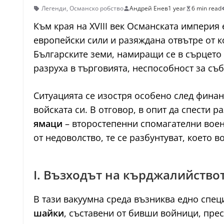
Легенди
,
Османско робство
Андрей Енев
1 year
6 min read
Към края на XVIII век Османската империя
европейски сили и разяждана отвътре от к
Българските земи, намиращи се в сърцето 
разруха в търговията, неспособност за съ
Ситуацията се изостря особено след финан
войската си. В отговор, в опит да спести 
ямаци
– второстепенни спомагателни воен
от недоволство, те се разбунтуват, което 
I. Възходът на кърджалийство
В тази вакуумна среда възниква едно спе
шайки
, съставени от бивши войници, прес