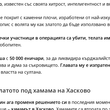
р
, известен със своята хитрост, интелигентност и в
т е покрит с каменни плочи, изработени от най-из
опис с волята му как златото да бъде използвано 
ички участници в операцията са убити, телата им
любопитен.
ша
с
50 000 еничари
, за да ликвидира кърджалийс
азва и дума за съкровището.
Главата му е изпрате
властта на султана.
златото под хамама на Хасково
ин ага променя решението си
в последния момент
ище –
хамамът в Хасково
. Хамамите са втората по