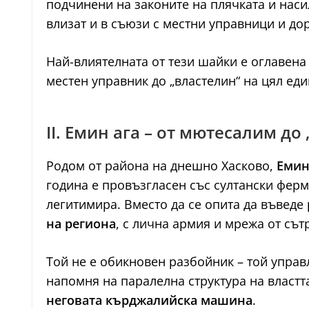
подчинени на законите на плячката и наси
влизат и в съюзи с местни управници и дор
Най-влиятелната от тези шайки е оглавена
местен управник до „властелин“ на цял еди
II. Емин ага – от мютесалим д
Родом от района на днешно Хасково,
Емин
година е провъзгласен със султански фер
легитимира. Вместо да се опита да въведе 
на региона
, с лична армия и мрежа от сът
Той не е обикновен разбойник – той управ
напомня на паралелна структура на властт
неговата кърджалийска машина
.