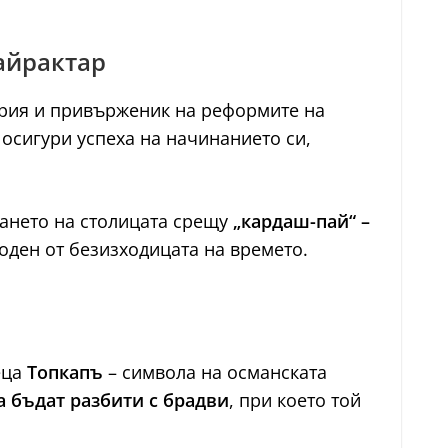
Байрактар
ерия и привърженик на реформите на
 осигури успеха на начинанието си,
мането на столицата срещу
„кардаш-пай“ –
оден от безизходицата на времето.
еца
Топкапъ
– символа на османската
а бъдат разбити с брадви
, при което той