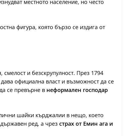
изнудват местното население, но често
стна фигура, която бързо се издига от
, смелост и безскрупулност. През 1794
 дава официална власт и възможност да се
 да се превърне в
неформален господар
злични шайки кърджалии в нещо, което
 държавен ред, а чрез
страх от Емин ага и