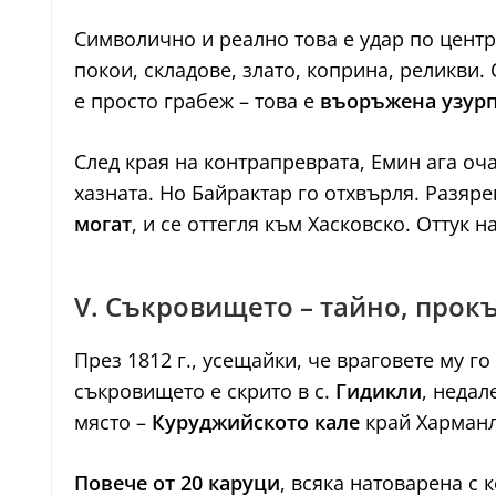
Символично и реално това е удар по центр
покои, складове, злато, коприна, реликви.
е просто грабеж – това е
въоръжена узурп
След края на контрапреврата, Емин ага оч
хазната. Но Байрактар го отхвърля. Разяре
могат
, и се оттегля към Хасковско. Оттук н
V. Съкровището – тайно, прок
През 1812 г., усещайки, че враговете му 
съкровището е скрито в с.
Гидикли
, недал
място –
Куруджийското кале
край Харманл
Повече от 20 каруци
, всяка натоварена с 