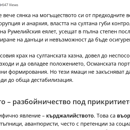
647 Views
 е вече сянка на могъществото си от предходните
орупция и анархия, властта на султана губи контр
на Румелийския еялет, усещат в пълна степен посл
биране на данъци и невъзможност да бъде осигуре
совия крах на султанската хазна, довел до неспос
разходи и да овладее положението, Османската пор
ни формирования. Но тези ямаци не закъсняват д
води до обща дестабилизация.
то – разбойничество под прикритиет
цифично явление –
кърджалийството
. Това са
въор
тъпници, авантюристи, често с претенции за соци