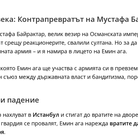
 века: Контрапревратът на Мустафа 
стафа Байрактар, велик везир на Османската имп
т срещу реакционерите, свалили султана. Но за да
ата армия – и я намира в лицето на Емин ага.
 която Емин ага ще участва с армията си в превзе
ен съюз между държавната власт и бандитизма, пор
 и падение
р нахлуват в
Истанбул
и стигат до вратите на двор
а гвардия се провалят, Емин ага нарежда
вратите д
ря
.