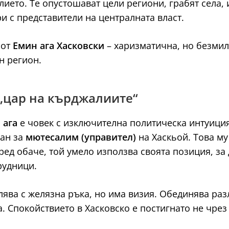
лието. Те опустошават цели региони, грабят села, 
и с представители на централната власт.
 от
Емин ага Хасковски
– харизматична, но безмило
н регион.
о „цар на кърджалиите“
 ага
е човек с изключителна политическа интуиция
ман за
мютесалим (управител)
на Хаскьой. Това му
ред обаче, той умело използва своята позиция, за
рудници.
лява с желязна ръка, но има визия. Обединява ра
а. Спокойствието в Хасковско е постигнато не чрез