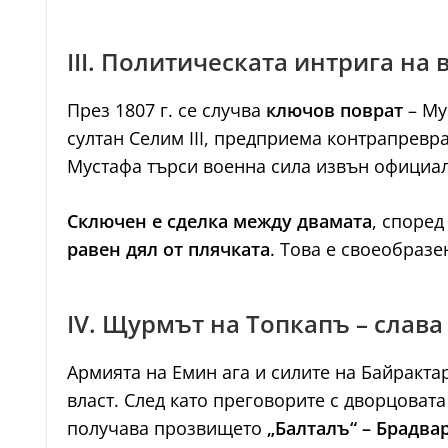
III. Политическата интрига на
През 1807 г. се случва
ключов поврат
– Му
султан Селим III, предприема контрапревра
Мустафа търси военна сила извън официалн
Сключен е сделка между двамата
, според
равен дял от плячката
. Това е своеобраз
IV. Щурмът на Топкапъ – слава
Армията на Емин ага и силите на Байракта
власт. След като преговорите с дворцоват
получава прозвището
„Балталъ“ – Брадва