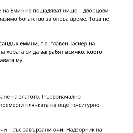
те на Емин не пощадяват нищо – дворцови
азимо богатство за онова време. Това не
сандък емини
, т.е. главен касиер на
на хората си да
заграбят всичко, което
лавата му.
иване на златото. Първоначално
а премести плячката на още по-сигурно
ачи – със
завързани очи
. Надзорник на