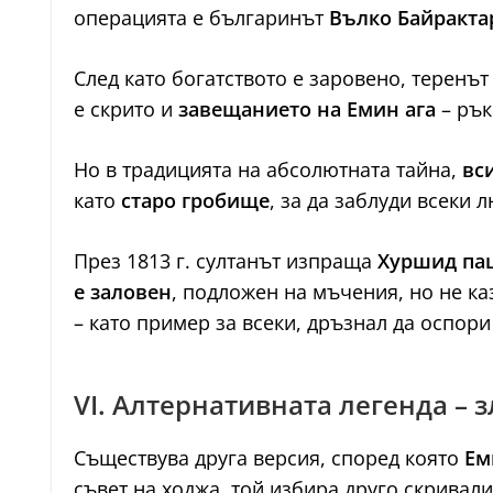
операцията е българинът
Вълко Байракта
След като богатството е заровено, теренъ
е скрито и
завещанието на Емин ага
– рък
Но в традицията на абсолютната тайна,
вс
като
старо гробище
, за да заблуди всеки 
През 1813 г. султанът изпраща
Хуршид па
е заловен
, подложен на мъчения, но не к
– като пример за всеки, дръзнал да оспори 
VI. Алтернативната легенда – 
Съществува друга версия, според която
Ем
съвет на ходжа, той избира друго скривал