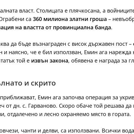
алната власт. Столицата е плячкосана, а войници
 Ограбени са
360 милиона златни гроша
– невъобр
ация на властта от провинциална банда
.
аква да бъде възнаграден с висок държавен пост –
н и наясно, че е бил използван, Емин ага нарежда 
ататък той е
извън закона
, обявена е награда за г
ълнато и скрито
го приближават, Емин ага започва операция за укр
еч от дн. с. Гарваново. Скоро обаче той решава д
и, отдалечено и лесно охраняемо място в гората.
ковчези, чанти и делви, са използвани. Всички вод