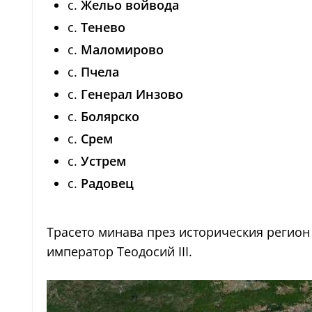
с.
Жельо войвода
с.
Тенево
с.
Маломирово
с.
Пчела
с.
Генерал Инзово
с.
Болярско
с.
Срем
с.
Устрем
с.
Радовец
Трасето минава през историческия регион 
император Теодосий III.