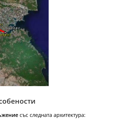
особености
ъжение
със следната архитектура: