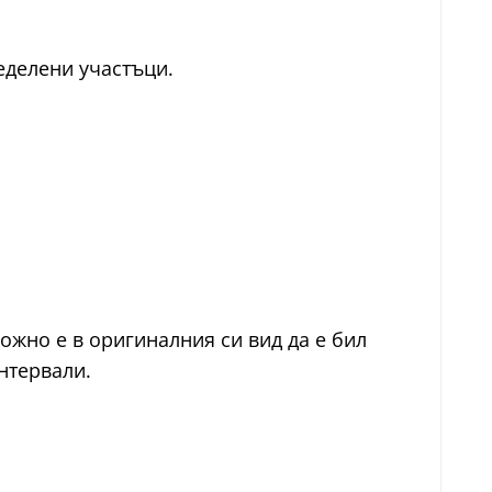
еделени участъци.
ожно е в оригиналния си вид да е бил
нтервали.