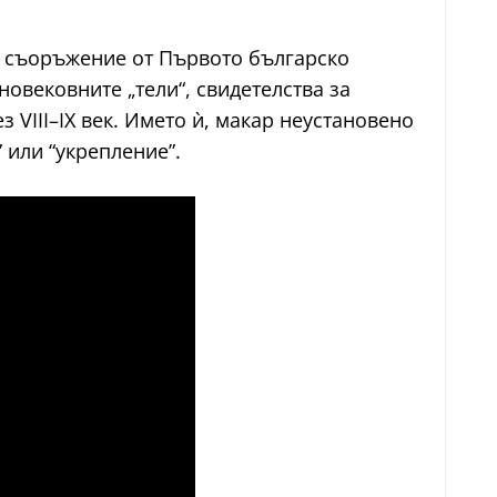
о съоръжение от Първото българско
овековните „тели“, свидетелства за
VIII–IX век. Името ѝ, макар неустановено
” или “укрепление”.