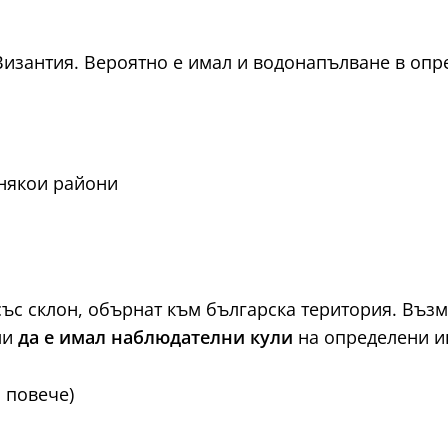
Византия. Вероятно е имал и водонапълване в опр
 някои райони
ъс склон, обърнат към българска територия. Възм
ли
да е имал наблюдателни кули
на определени и
и повече)