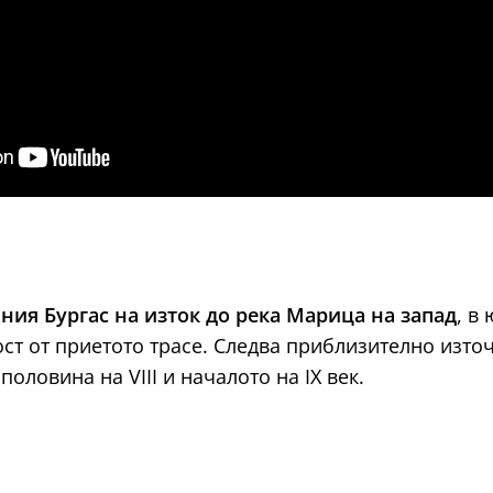
ния Бургас на изток до река Марица на запад
, в
ост от приетото трасе. Следва приблизително изт
половина на VIII и началото на IX век.