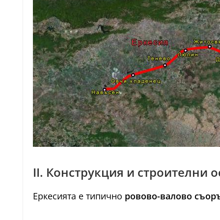
II. Конструкция и строителни 
Еркесията е типично
ровово-валово съор