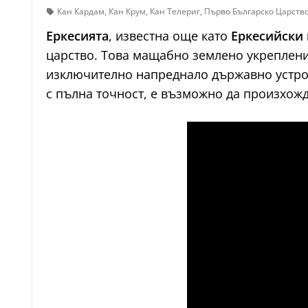
Кан Кардам
,
Кан Крум
,
Кан Телериг
,
Първо Българско Царств
Еркесията
, известна още като
Еркесийски 
царство. Това мащабно землено укреплени
изключително напреднало държавно устройс
с пълна точност, е възможно да произхож