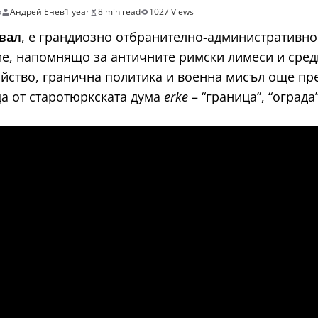
о
Андрей Енев
1 year
8 min read
1027 Views
вал
, е грандиозно отбранително-административн
е, напомнящо за античните римски лимеси и средн
тво, гранична политика и военна мисъл още през 
да от старотюркската дума
erke
– “граница”, “ограда