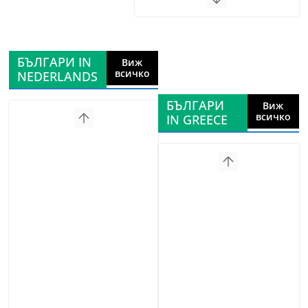
БЪЛГАРИ IN
Виж
всичко
NEDERLANDS
БЪЛГАРИ
Виж
всичко
IN GREECE