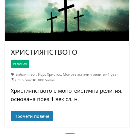
ХРИСТИЯНСТВОТО
РЕЛИГИЯ
Библия
,
Бог
,
Исус Христос
,
Монотеистични религии
1 year
7 min read
1888 Views
Християнството е монотеистична религия,
основана през 1 век сл. н.
Прочети повече