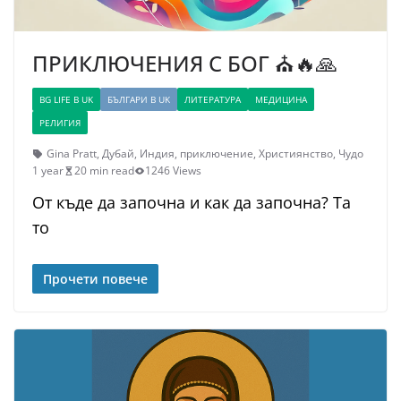
ПРИКЛЮЧЕНИЯ С БОГ ⛪🔥🙏
BG LIFE В UK
БЪЛГАРИ В UK
ЛИТЕРАТУРА
МЕДИЦИНА
РЕЛИГИЯ
Gina Pratt
,
Дубай
,
Индия
,
приключение
,
Християнство
,
Чудо
1 year
20 min read
1246 Views
От къде да започна и как да започна? Та
то
Прочети повече