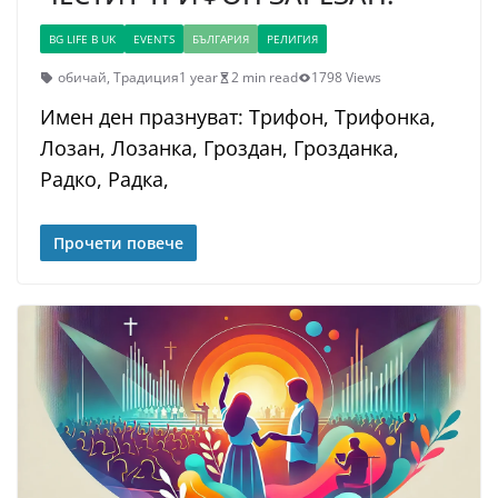
BG LIFE В UK
EVENTS
БЪЛГАРИЯ
РЕЛИГИЯ
обичай
,
Традиция
1 year
2 min read
1798 Views
Имен ден празнуват: Трифон, Трифонка,
Лозан, Лозанка, Гроздан, Грозданка,
Радко, Радка,
Прочети повече