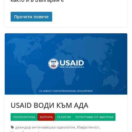
Прочети повече
USAID ВОДИ КЪМ АДА
ГЕОПОЛИТИКА
КУЛТУРА
РЕЛИГИЯ
РЕПОРТАЖИ ОТ АМЕРИКА
джендър античовешка идеология
,
Извратеност
,