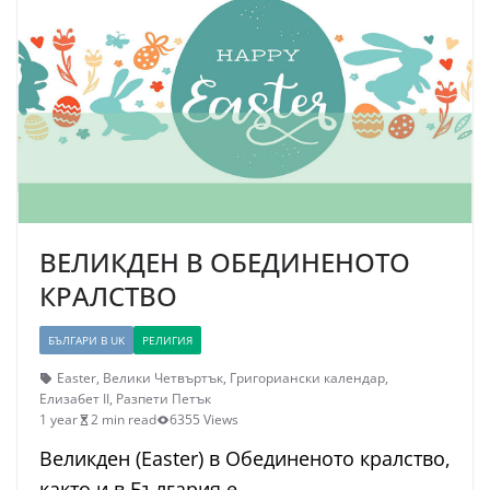
ВЕЛИКДЕН В ОБЕДИНЕНОТО
КРАЛСТВО
БЪЛГАРИ В UK
РЕЛИГИЯ
Easter
,
Велики Четвъртък
,
Григориански календар
,
Елизабет II
,
Разпети Петък
1 year
2 min read
6355 Views
Великден (Easter) в Обединеното кралство,
както и в България е