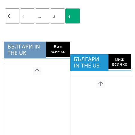
Posts
1
…
3
4
pagination
БЪЛГАРИ IN
Виж
всичко
THE UK
БЪЛГАРИ
Виж
всичко
IN THE US