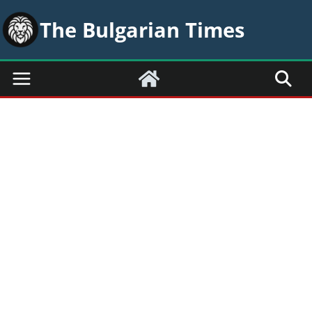
Skip
The Bulgarian Times
to
content