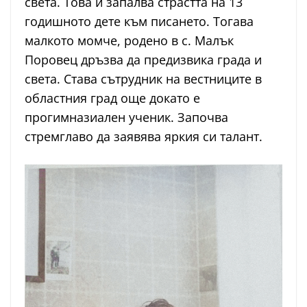
света. Това и запалва страстта на 13
годишното дете към писането. Тогава
малкото момче, родено в с. Малък
Поровец дръзва да предизвика града и
света. Става сътрудник на вестниците в
областния град още докато е
прогимназиален ученик. Започва
стремглаво да заявява яркия си талант.