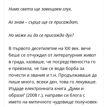
Нима света ще завещаем глух,
Аз знам – сърца ще се присаждат,
Но може ли да се присажда дух?
В първото десетилетие на XXI век. вече
беше се отчуждил от литературния живот
в града, казваше, че посредствеността го
е превзела, че там се води борба за
почести и звания и т.н. Продължаваше да
пише много, всеки ден, това го лекуваше.
Издаде електронната книга „Думи и
образи“ (2008 г.), направи си блога с
името на митичното чудовище получовек-