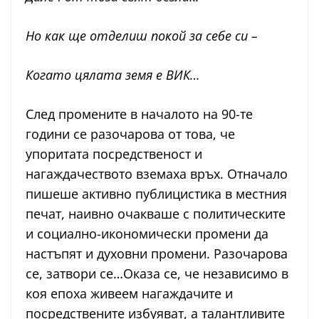
Но как ще отделиш покой за себе си –
Когато цялата земя е ВИК…
След промените в началото на 90-те
години се разочарова от това, че
упоритата посредственост и
нагаждачеството вземаха връх. Отначало
пишеше активно публицистика в местния
печат, наивно очакваше с политическите
и социално-икономически промени да
настъпят и духовни промени. Разочарова
се, затвори се…Оказа се, че независимо в
коя епоха живеем нагаждачите и
посредствените избуяват, а талантливите