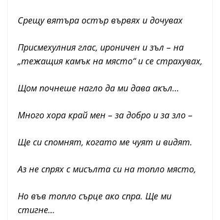
Срещу вятъра остър вървях и дочувах
Присмехулния глас, ироничен и зъл – на
„тежащия камък на място“ и се страхувах,
Щом почнеше нагло да ми дава акъл…
Много хора край мен – за добро и за зло –
Ще си спомнят, когато ме чуят и видят.
Аз не спрях с мисълта си на топло място,
Но във топло сърце ако спра. Ще ми
стигне…