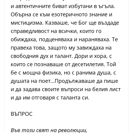
и автентичните биват избутани в ъгъла.
Обърна се към езотеричното знание и
мистицизма. Казваше, че Бог ще въздаде
справедливост на всички, които го
обиждаха, подценяваха и нараняваха. Те
правеха това, защото му завиждаха на
свободния дух и талант. Дори и хора, с
които се познаваше от десетилетия. Той
бе с мощна физика, но с ранима душа, с
душата на поет…Продължаваше да пише
и да задава своите въпроси на белия лист
и да им отговаря с таланта си.
ВЪПРОС
Във този свят на революции,