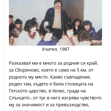
Учител, 1987
Разказвал ми е много за родния си край,
за Сборяново, което е само на 5 км. от
родното му място. Какво съвпадение,
роден там, където е била столицата на
Гетското царство, в Хелис, града на
Слънцето…от тук в него изгрява чувството
му за значимост и за превъзходство,