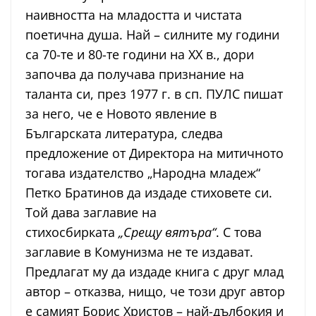
наивността на младостта и чистата
поетична душа. Най – силните му години
са 70-те и 80-те години на XX в., дори
започва да получава признание на
таланта си, през 1977 г. в сп. ПУЛС пишат
за него, че е Новото явление в
Българската литература, следва
предложение от Директора на митичното
тогава издателство „Народна младеж“
Петко Братинов да издаде стиховете си.
Той дава заглавие на
стихосбирката
„Срещу вятъра“
. С това
заглавие в Комунизма не те издават.
Предлагат му да издаде книга с друг млад
автор – отказва, нищо, че този друг автор
е самият Борис Христов – най-дълбокия и