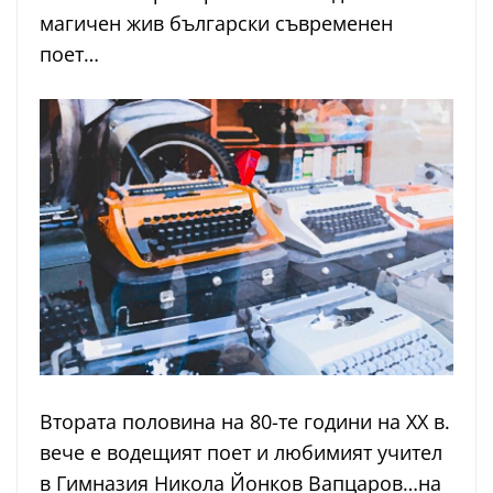
магичен жив български съвременен
поет…
Втората половина на 80-те години на XX в.
вече е водещият поет и любимият учител
в Гимназия Никола Йонков Вапцаров…на