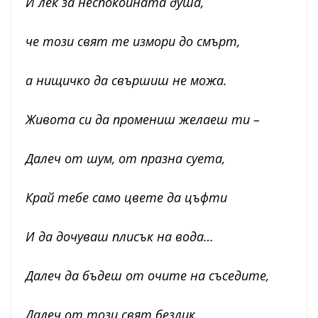
И лек за неспокойната душа,
че този свят те измори до смърт,
а нищичко да свършиш не можа.
Живота си да промениш желаеш ти –
Далеч от шум, от празна суета,
Край тебе само цвете да цъфти
И да дочуваш плисък на вода…
Далеч да бъдеш от очите на съседите,
Далеч от този свят безлик.