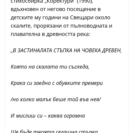
стихосбирка „Коректури“ (1990),
вдъхновен от негово посещение в
детските му години на Свещари около
скалите, прорязани от пълноводната и
плавателна в древността река:
„В ЗАСТИНАЛАТА СТЪПКА НА ЧОВЕКА ДРЕВЕН,
Която на скалата ти съгледа,
Крака си заедно с обувките премери
/но колко малък беше той във нея/
И мислиш си – каква огромна
Ще бъде твоята сегашна стъпка,