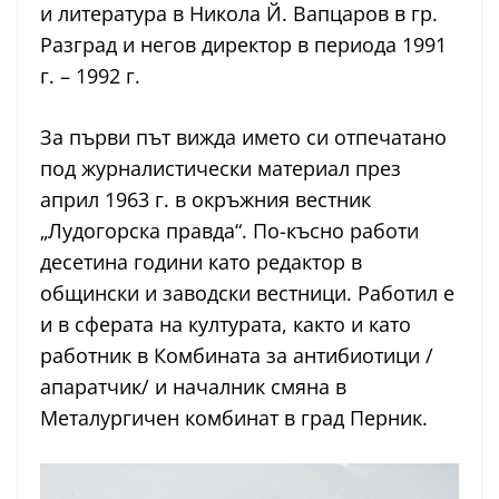
и литература в Никола Й. Вапцаров в гр.
Разград и негов директор в периода 1991
г. – 1992 г.
За първи път вижда името си отпечатано
под журналистически материал през
април 1963 г. в окръжния вестник
„Лудогорска правда“. По-късно работи
десетина години като редактор в
общински и заводски вестници. Работил е
и в сферата на културата, както и като
работник в Комбината за антибиотици /
апаратчик/ и началник смяна в
Металургичен комбинат в град Перник.