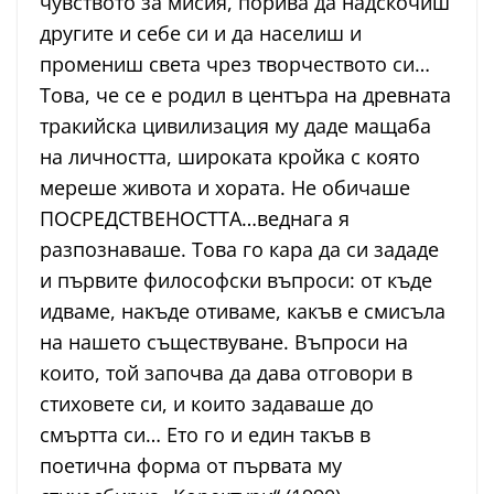
чувството за мисия, порива да надскочиш
другите и себе си и да населиш и
промениш света чрез творчеството си…
Това, че се е родил в центъра на древната
тракийска цивилизация му даде мащаба
на личността, широката кройка с която
мереше живота и хората. Не обичаше
ПОСРЕДСТВЕНОСТТА…веднага я
разпознаваше. Това го кара да си зададе
и първите философски въпроси: от къде
идваме, накъде отиваме, какъв е смисъла
на нашето съществуване. Въпроси на
които, той започва да дава отговори в
стиховете си, и които задаваше до
смъртта си… Ето го и един такъв в
поетична форма от първата му