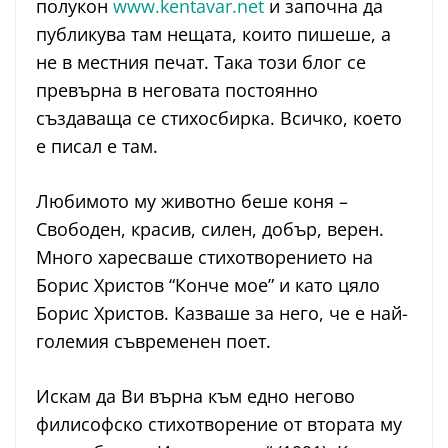
полукон
www.kentavar.net
и започна да
публикува там нещата, които пишеше, а
не в местния печат. Така този блог се
превърна в неговата постоянно
създаваща се стихосбирка. Всичко, което
е писал е там.
Любимото му животно беше коня –
Свободен, красив, силен, добър, верен.
Много харесваше стихотворението на
Борис Христов “Конче мое” и като цяло
Борис Христов. Казваше за него, че е най-
големия съвременен поет.
Искам да Ви върна към едно негово
филисофско стихотворение от втората му