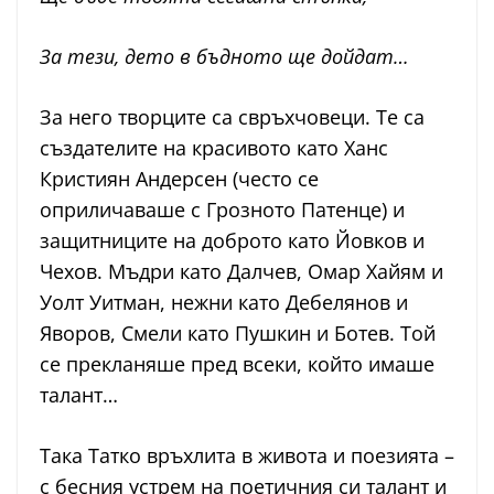
За тези, дето в бъдното ще дойдат…
За него творците са свръхчовеци. Те са
създателите на красивото като Ханс
Кристиян Андерсен (често се
оприличаваше с Грозното Патенце) и
защитниците на доброто като Йовков и
Чехов. Мъдри като Далчев, Омар Хайям и
Уолт Уитман, нежни като Дебелянов и
Яворов, Смели като Пушкин и Ботев. Той
се прекланяше пред всеки, който имаше
талант…
Така Татко връхлита в живота и поезията –
с бесния устрем на поетичния си талант и