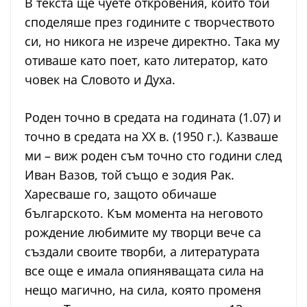
В текста ще чуете откровения, които той
споделяше през годините с творчеството
си, но никога не изрече директно. Така му
отиваше като поет, като литератор, като
човек на Словото и Духа.
Роден точно в средата на годината (1.07) и
точно в средата на XX в. (1950 г.). Казваше
ми – виж роден съм точно сто години след
Иван Вазов, той също е зодия Рак.
Харесваше го, защото обичаше
българското. Към момента на неговото
рождение любимите му творци вече са
създали своите творби, а литературата
все още е имала опияняващата сила на
нещо магично, на сила, която променя