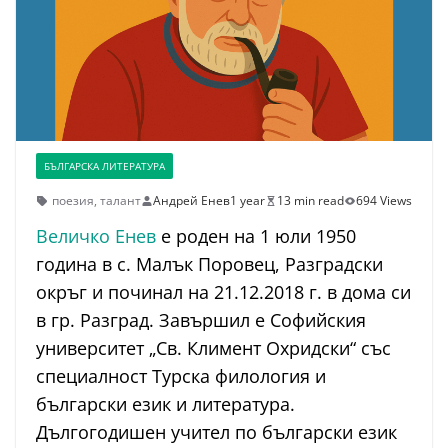
БЪЛГАРСКА ЛИТЕРАТУРА
поезия
,
талант
Андрей Енев
1 year
13 min read
694 Views
Величко Енев
е роден на 1 юли 1950
година в с. Малък Поровец, Разградски
окръг и починал на 21.12.2018 г. в дома си
в гр. Разград. Завършил е Софийския
университет „Св. Климент Охридски“ със
специалност Турска филология и
български език и литература.
Дългогодишен учител по български език