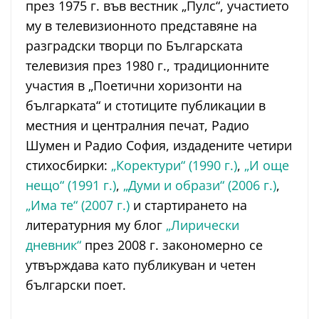
през 1975 г. във вестник „Пулс“, участието
му в телевизионното представяне на
разградски творци по Българската
телевизия през 1980 г., традиционните
участия в „Поетични хоризонти на
българката“ и стотиците публикации в
местния и централния печат, Радио
Шумен и Радио София, издадените четири
стихосбирки:
„Коректури“ (1990 г.)
,
„И още
нещо“ (1991 г.)
,
„Думи и образи“ (2006 г.)
,
„Има те“ (2007 г.)
и стартирането на
литературния му блог
„Лирически
дневник“
през 2008 г. закономерно се
утвърждава като публикуван и четен
български поет.