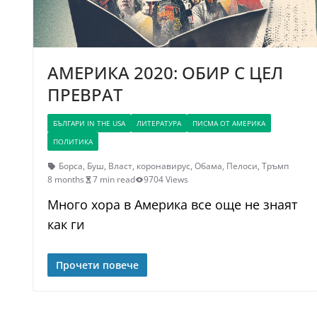
АМЕРИКА 2020: ОБИР С ЦЕЛ
ПРЕВРАТ
БЪЛГАРИ IN THE USA
ЛИТЕРАТУРА
ПИСМА ОТ АМЕРИКА
ПОЛИТИКА
Борса
,
Буш
,
Власт
,
коронавирус
,
Обама
,
Пелоси
,
Тръмп
8 months
7 min read
9704 Views
Много хора в Америка все още не знаят
как ги
Прочети повече