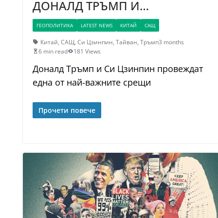
ДОНАЛД ТРЪМП И…
ГЕОПОЛИТИКА
LATEST NEWS
КИТАЙ
САЩ
Китай
,
САЩ
,
Си Цзинпин
,
Тайван
,
Тръмп
3 months
6 min read
181 Views
Доналд Тръмп и Си Цзинпин провеждат
една от най-важните срещи
Прочети повече