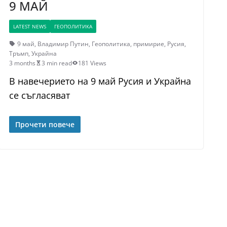
9 МАЙ
LATEST NEWS
ГЕОПОЛИТИКА
9 май
,
Владимир Путин
,
Геополитика
,
примирие
,
Русия
,
Тръмп
,
Украйна
3 months
3 min read
181 Views
В навечерието на 9 май Русия и Украйна
се съгласяват
Прочети повече