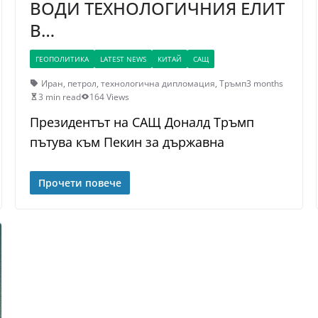
ВОДИ ТЕХНОЛОГИЧНИЯ ЕЛИТ
В…
ГЕОПОЛИТИКА
LATEST NEWS
КИТАЙ
САЩ
Иран
,
петрол
,
технологична дипломация
,
Тръмп
3 months
3 min read
164 Views
Президентът на САЩ Доналд Тръмп
пътува към Пекин за държавна
Прочети повече