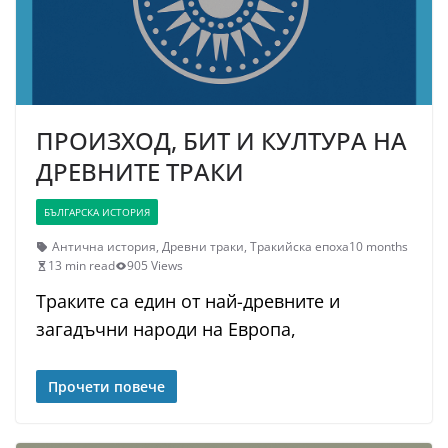
ПРОИЗХОД, БИТ И КУЛТУРА НА
ДРЕВНИТЕ ТРАКИ
БЪЛГАРСКА ИСТОРИЯ
Антична история
,
Древни траки
,
Тракийска епоха
10 months
13 min read
905 Views
Траките са един от най-древните и
загадъчни народи на Европа,
Прочети повече