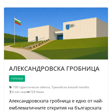
АЛЕКСАНДРОВСКА ГРОБНИЦА
ТУРИЗЪМ
100 туристически обекта
,
Тракийска епоха
6 months
6 min read
729 Views
Александровската гробница е едно от най-
емблематичните открития на българската