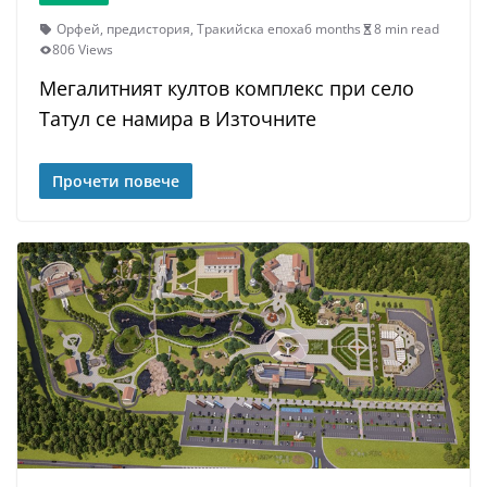
Орфей
,
предистория
,
Тракийска епоха
6 months
8 min read
806 Views
Мегалитният култов комплекс при село
Татул се намира в Източните
Прочети повече