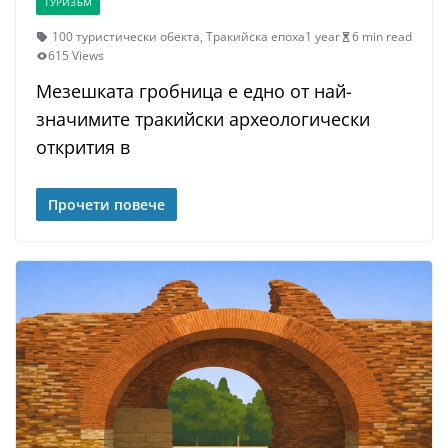
ТУРИЗЪМ
100 туристически обекта
,
Тракийска епоха
1 year
6 min read
615 Views
Мезешката гробница е едно от най-
значимите тракийски археологически
открития в
Прочети повече