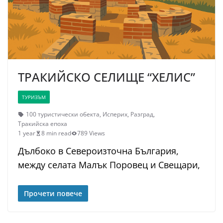
ТРАКИЙСКО СЕЛИЩЕ “ХЕЛИС”
ТУРИЗЪМ
100 туристически обекта
,
Исперих
,
Разград
,
Тракийска епоха
1 year
8 min read
789 Views
Дълбоко в Североизточна България,
между селата Малък Поровец и Свещари,
Прочети повече