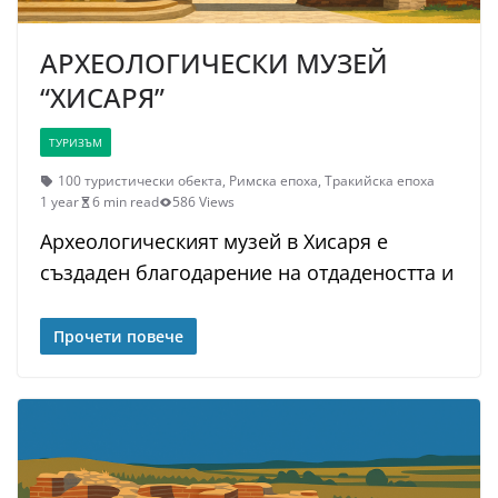
АРХЕОЛОГИЧЕСКИ МУЗЕЙ
“ХИСАРЯ”
ТУРИЗЪМ
100 туристически обекта
,
Римска епоха
,
Тракийска епоха
1 year
6 min read
586 Views
Археологическият музей в Хисаря е
създаден благодарение на отдадеността и
Прочети повече