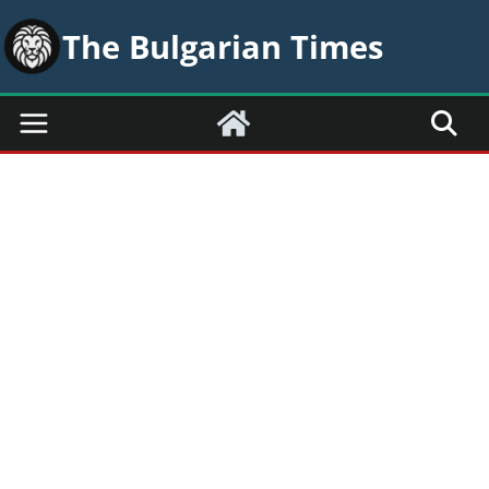
Skip
The Bulgarian Times
to
content