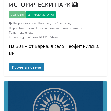
ИСТОРИЧЕСКИ ПАРК 🏰
БЪЛГАРИЯ
БЪЛГАРСКА ИСТОРИЯ
Второ Българско Царство
,
прабгългари
,
Първо Българско Царство
,
Римска епоха
,
Славяни
,
Тракийска епоха
8 months
4 min read
1214 Views
На 30 км от Варна, в село Неофит Рилски,
Ви
Прочети повече