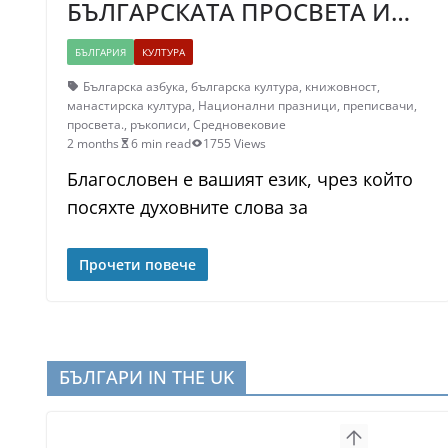
БЪЛГАРСКАТА ПРОСВЕТА И…
БЪЛГАРИЯ
КУЛТУРА
Българска азбука
,
българска култура
,
книжовност
,
манастирска култура
,
Национални празници
,
преписвачи
,
просвета.
,
ръкописи
,
Средновековие
2 months
6 min read
1755 Views
Благословен е вашият език, чрез който
посяхте духовните слова за
Прочети повече
БЪЛГАРИ IN THE UK