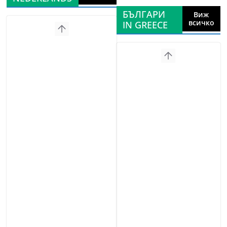
БЪЛГАРИ
Виж
всичко
IN GREECE