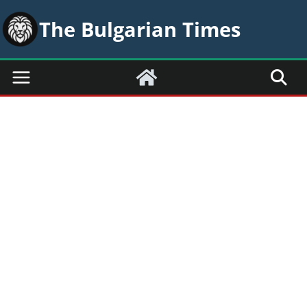
Skip
The Bulgarian Times
to
content