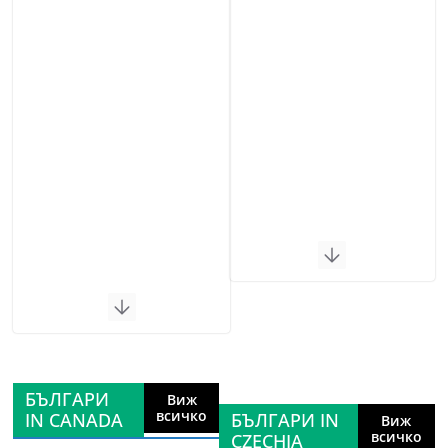
БЪЛГАРИ
Виж
всичко
IN CANADA
БЪЛГАРИ IN
Виж
всичко
CZECHIA