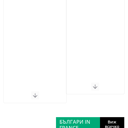
БЪЛГАРИ IN
Виж
всичко
FRANCE