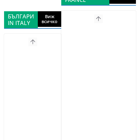
БЪЛГАРИ
Виж
всичко
IN ITALY