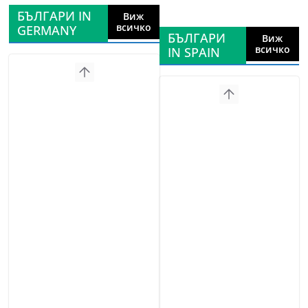
БЪЛГАРИ IN
Виж
всичко
GERMANY
БЪЛГАРИ
Виж
всичко
IN SPAIN