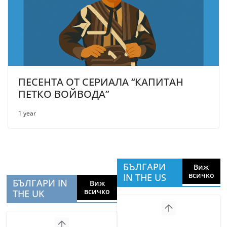
ПЕСЕНТА ОТ СЕРИАЛА “КАПИТАН
ПЕТКО ВОЙВОДА”
1 year
БЪЛГАРИ
Виж
всичко
IN THE US
БЪЛГАРИ IN
Виж
всичко
THE UK