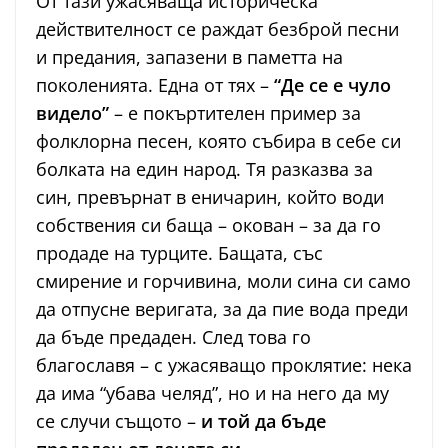
От тази ужасяваща историческа
действителност се раждат безброй песни
и предания, запазени в паметта на
поколенията. Една от тях –
“Де се е чуло
видело”
– е покъртителен пример за
фолклорна песен, която събира в себе си
болката на един народ. Тя разказва за
син, превърнат в еничарин, който води
собствения си баща – окован – за да го
продаде на турците. Бащата, със
смирение и горчивина, моли сина си само
да отпусне веригата, за да пие вода преди
да бъде предаден. След това го
благославя – с ужасяващо проклятие: нека
да има “убава челяд”, но и на него да му
се случи същото –
и той да бъде