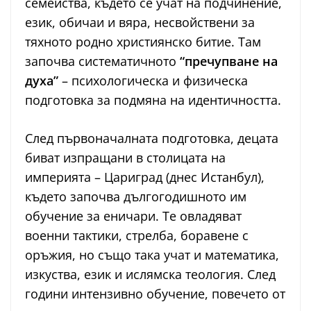
семейства, където се учат на подчинение,
език, обичаи и вяра, несвойствени за
тяхното родно християнско битие. Там
започва систематичното
“пречупване на
духа”
– психологическа и физическа
подготовка за подмяна на идентичността.
След първоначалната подготовка, децата
биват изпращани в столицата на
империята – Цариград (днес Истанбул),
където започва дългогодишното им
обучение за еничари. Те овладяват
военни тактики, стрелба, боравене с
оръжия, но също така учат и математика,
изкуства, език и ислямска теология. След
години интензивно обучение, повечето от