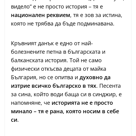
видело“ е не просто история – тя е
национален реквием
, тя е зов за истина,
която не трябва да бъде подминавана.
Кръвният данък е едно от най-
болезнените петна в българската и
балканската история. Той не само
физически откъсва децата от майка
България, но се опитва и
духовно да
изтрие всичко българско в тях
. Песента
за сина, който води баща си в синджир, е
напомняне, че
историята не е просто
минало – тя е рана, която носим в себе
си
.