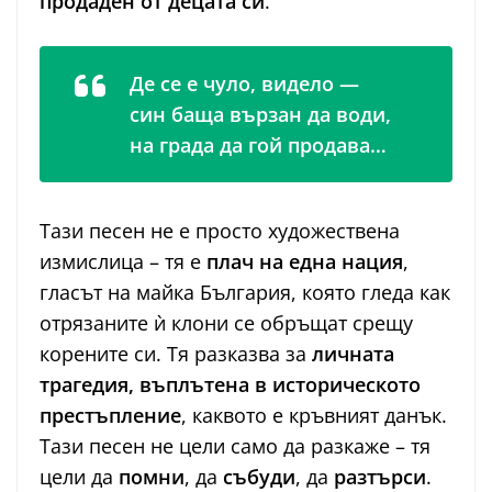
продаден от децата си
.
Де се е чуло, видело —
син баща вързан да води,
на града да гой продава…
Тази песен не е просто художествена
измислица – тя е
плач на една нация
,
гласът на майка България, която гледа как
отрязаните ѝ клони се обръщат срещу
корените си. Тя разказва за
личната
трагедия, въплътена в историческото
престъпление
, каквото е кръвният данък.
Тази песен не цели само да разкаже – тя
цели да
помни
, да
събуди
, да
разтърси
.