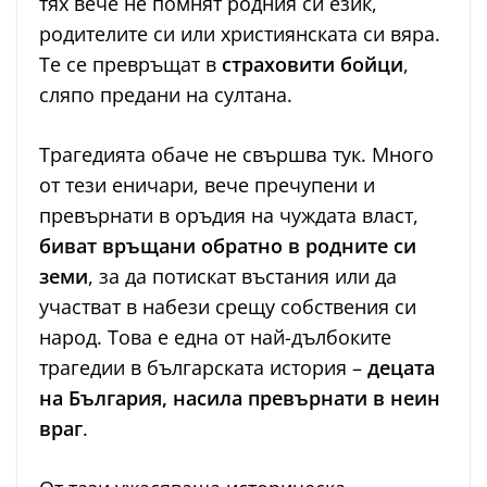
тях вече не помнят родния си език,
родителите си или християнската си вяра.
Те се превръщат в
страховити бойци
,
сляпо предани на султана.
Трагедията обаче не свършва тук. Много
от тези еничари, вече пречупени и
превърнати в оръдия на чуждата власт,
биват връщани обратно в родните си
земи
, за да потискат въстания или да
участват в набези срещу собствения си
народ. Това е една от най-дълбоките
трагедии в българската история –
децата
на България, насила превърнати в неин
враг
.