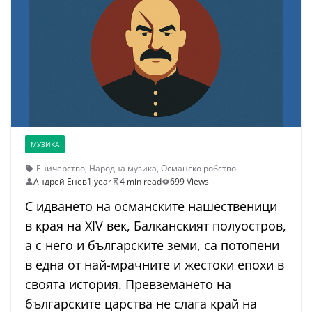
МУЗИКА
Еничерство
,
Народна музика
,
Османско робство
Андрей Енев
1 year
4 min read
699 Views
С идването на османските нашественици
в края на XIV век, Балканският полуостров,
а с него и българските земи, са потопени
в една от най-мрачните и жестоки епохи в
своята история. Превземането на
българските царства не слага край на