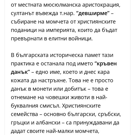
от местната мюсюлманска аристокрация,
султанът въвежда т.нар.
“девширме”
–
събиране на момчета от християнските
поданици на империята, които да бъдат
превърнати в елитни войници.
В българската историческа памет тази
практика е останала под името
“кръвен
данък”
– едно име, което и днес кара
кожата да настръхне. Това не е просто
данък в монети или добитък – това е
отнемане на човешки животи в най-
буквалния смисъл. Християнските
семейства – основно български, сръбски,
гръцки и албански – са принуждавани да
дадат своите най-малки момчета,