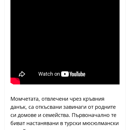
Момчетата, отвлечени чрез кръвния
данък, са откъсвани завинаги от родните
си домове и семейства. Първоначално те
биват настанявани в турски мюсюлмански