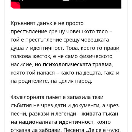
Кръвният данък е не просто
престъпление срещу човешкото тяло –
той е престъпление срещу човешката
душа и идентичност. Това, което го прави
толкова жесток, е не само физическото
насилие, но
психологическата травма
,
която той нанася – както на децата, така и
на родителите, на целия народ.
Фолклорната памет е запазила тези
събития не чрез дати и документи, а чрез
песни, разкази и легенди –
живата тъкан
на националната идентичност
, която
отказва да забрави. Песента „Де се е чуло,