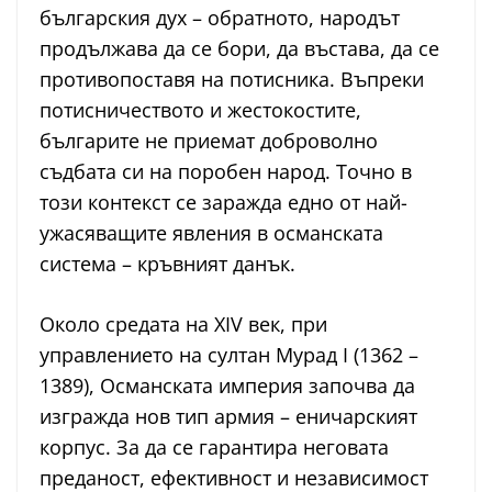
българския дух – обратното, народът
продължава да се бори, да въстава, да се
противопоставя на потисника. Въпреки
потисничеството и жестокостите,
българите не приемат доброволно
съдбата си на поробен народ. Точно в
този контекст се заражда едно от най-
ужасяващите явления в османската
система – кръвният данък.
Около средата на XIV век, при
управлението на султан Мурад I (1362 –
1389), Османската империя започва да
изгражда нов тип армия – еничарският
корпус. За да се гарантира неговата
преданост, ефективност и независимост