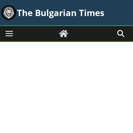
Skip
The Bulgarian Times
to
content