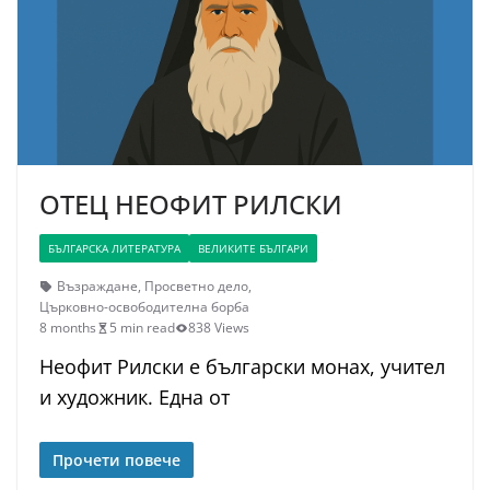
ОТЕЦ НЕОФИТ РИЛСКИ
БЪЛГАРСКА ЛИТЕРАТУРА
ВЕЛИКИТЕ БЪЛГАРИ
Възраждане
,
Просветно дело
,
Църковно-освободителна борба
8 months
5 min read
838 Views
Неофит Рилски е български монах, учител
и художник. Една от
Прочети повече