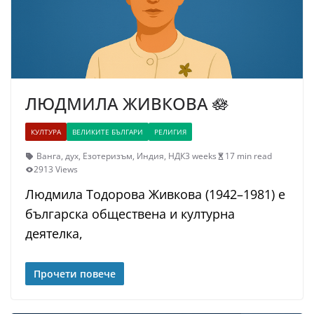
ЛЮДМИЛА ЖИВКОВА 🪷
КУЛТУРА
ВЕЛИКИТЕ БЪЛГАРИ
РЕЛИГИЯ
Ванга
,
дух
,
Езотеризъм
,
Индия
,
НДК
3 weeks
17 min read
2913 Views
Людмила Тодорова Живкова (1942–1981) е
българска обществена и културна
деятелка,
Прочети повече