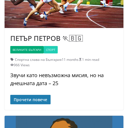
ПЕТЪР ПЕТРОВ 🏃🇧🇬
ВЕЛИКИТЕ БЪЛГАРИ
СПОРТ
Спортна слава на България
11 months
1 min read
966 Views
Звучи като невъзможна мисия, но на
днешната дата – 25
Прочети повече