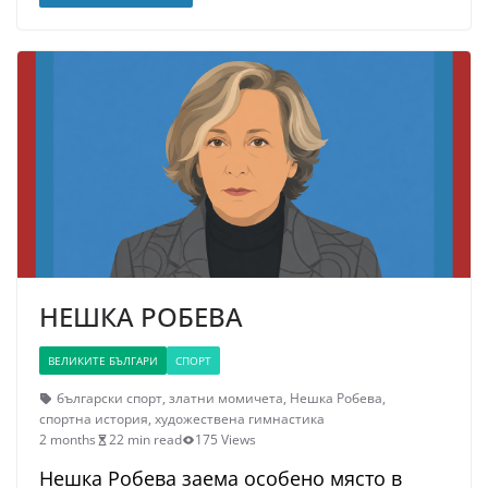
НЕШКА РОБЕВА
ВЕЛИКИТЕ БЪЛГАРИ
СПОРТ
български спорт
,
златни момичета
,
Нешка Робева
,
спортна история
,
художествена гимнастика
2 months
22 min read
175 Views
Нешка Робева заема особено място в