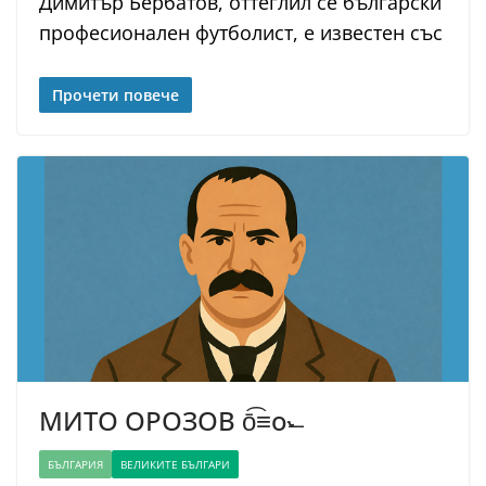
Димитър Бербатов, оттеглил се български
професионален футболист, е известен със
Прочети повече
МИТО ОРОЗОВ ō͡≡o˞̶
БЪЛГАРИЯ
ВЕЛИКИТЕ БЪЛГАРИ