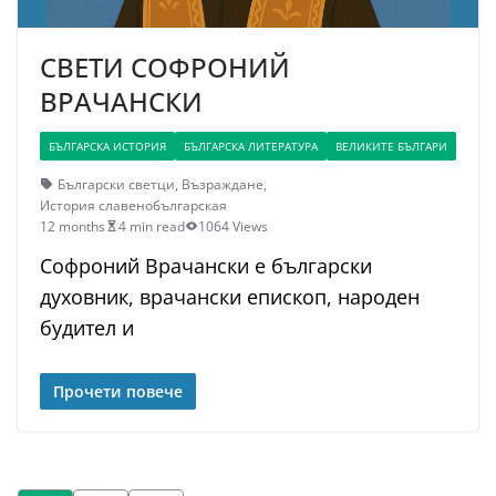
СВЕТИ СОФРОНИЙ
ВРАЧАНСКИ
БЪЛГАРСКА ИСТОРИЯ
БЪЛГАРСКА ЛИТЕРАТУРА
ВЕЛИКИТЕ БЪЛГАРИ
Български светци
,
Възраждане
,
История славенобългарская
12 months
4 min read
1064 Views
Софроний Врачански е български
духовник, врачански епископ, народен
будител и
Прочети повече