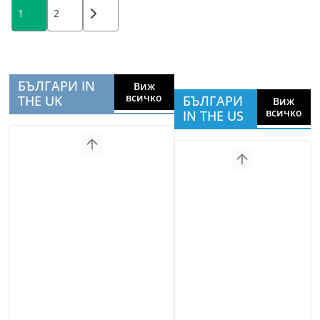
Posts
1
2
pagination
БЪЛГАРИ IN
Виж
всичко
THE UK
БЪЛГАРИ
Виж
всичко
IN THE US