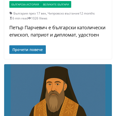
БЪЛГАРСКА ИСТОРИЯ
ВЕЛИКИТЕ БЪЛГАРИ
България през 17 век
,
Чипровско въстание
12 months
6 min read
1026 Views
Петър Парчевич е български католически
епископ, патриот и дипломат, удостоен
Прочети повече