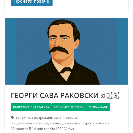
Прочети повече
ГЕОРГИ САВА РАКОВСКИ ✊🇧🇬
БЪЛГАРСКА ЛИТЕРАТУРА
ВЕЛИКИТЕ БЪЛГАРИ
ВЪЗРАЖДАНЕ
Бележити възрожденци
,
Личности
,
Национално-освободително движение
,
Турско робство
12 months
14 min read
1232 Views