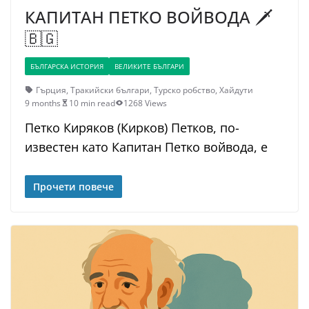
КАПИТАН ПЕТКО ВОЙВОДА 🗡️
🇧🇬
БЪЛГАРСКА ИСТОРИЯ
ВЕЛИКИТЕ БЪЛГАРИ
Гърция
,
Тракийски българи
,
Турско робство
,
Хайдути
9 months
10 min read
1268 Views
Петко Киряков (Кирков) Петков, по-
известен като Капитан Петко войвода, е
Прочети повече