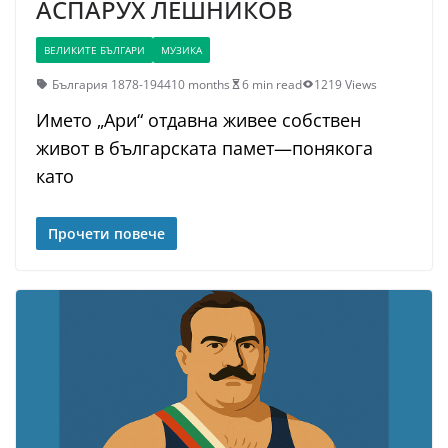
АСПАРУХ ЛЕШНИКОВ
ВЕЛИКИТЕ БЪЛГАРИ
МУЗИКА
България 1878-1944
10 months
6 min read
1219 Views
Името „Ари“ отдавна живее собствен
живот в българската памет—понякога
като
Прочети повече