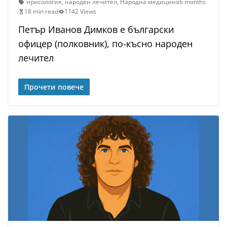
ирисология
,
народен лечител
,
Народна медицина
6 months
18 min read
1142 Views
Петър Иванов Димков е български
офицер (полковник), по-късно народен
лечител
Прочети повече