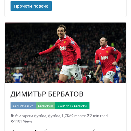
Прочети повече
ДИМИТЪР БЕРБАТОВ
БЪЛГАРИ В UK
БЪЛГАРИЯ
ВЕЛИКИТЕ БЪЛГАРИ
български футбол
,
футбол
,
ЦСКА
9 months
2 min read
1101 Views