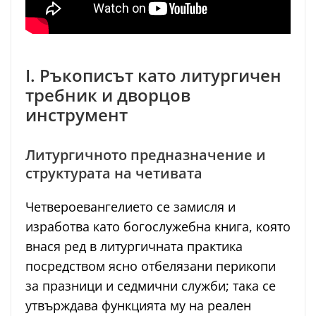
I. Ръкописът като литургичен
требник и дворцов
инструмент
Литургичното предназначение и
структурата на четивата
Четвероевангелието се замисля и
изработва като богослужебна книга, която
внася ред в литургичната практика
посредством ясно отбелязани перикопи
за празници и седмични служби; така се
утвърждава функцията му на реален