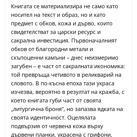
Книгата се материализира не само като
носител на текст и образ, но и като
предмет с обков, кожа и дърво, които
свидетелстват за царски ресурс и
сакрална инвестиция. Първоначалният
обков от благородни метали и
скъпоценни камъни – днес неизмеримо
загубен – е част от сакралната икономика:
той превръща четивото в реликварий на
словото. В по-късна епоха тази украса
изчезва, вероятно в резултат на кражба, с
което книгата губи част от своята
„литургична броня“, но запазва ядката на
своята идентичност. Оцелялата
подвързия от червена кожа върху
дървени планки, украсена с грифони,