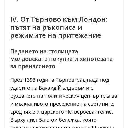
IV. От Търново към Лондон:
пътят на ръкописа и
режимите на притежание
Падането на столицата,
молдовската покупка и хипотезата
за пренасянето
През 1393 година Търновград пада под
ударите на Баязид Йълдъръм и с
рухването на политическия център тръгва
и мълчаливото преселение на светините;
сред тях е и царското Четвероевангелие.
Върху лист 5а стои бележка, която
фиксира следващата му спирка: Молдова,