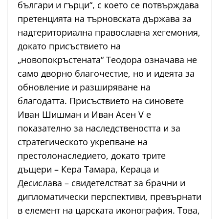
българи и гърци“, с което се потвърждава
претенцията на търновската държава за
надтериториална православна хегемония,
докато присъствието на
„новопокръстената“ Теодора означава не
само дворно благочестие, но и идеята за
обновление и разширяване на
благодатта. Присъствието на синовете
Иван Шишман и Иван Асен V е
показателно за наследствеността и за
стратегическото укрепване на
престолонаследието, докато трите
дъщери – Кера Тамара, Кераца и
Десислава – свидетелстват за брачни и
дипломатически перспективи, превърнати
в елемент на царската иконография. Това,