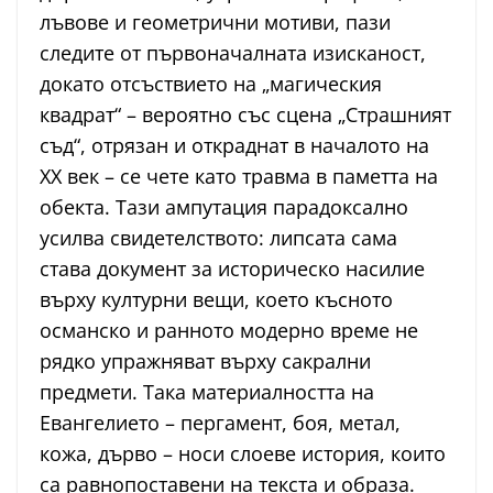
лъвове и геометрични мотиви, пази
следите от първоначалната изисканост,
докато отсъствието на „магическия
квадрат“ – вероятно със сцена „Страшният
съд“, отрязан и откраднат в началото на
ХХ век – се чете като травма в паметта на
обекта. Тази ампутация парадоксално
усилва свидетелството: липсата сама
става документ за историческо насилие
върху културни вещи, което късното
османско и ранното модерно време не
рядко упражняват върху сакрални
предмети. Така материалността на
Евангелието – пергамент, боя, метал,
кожа, дърво – носи слоеве история, които
са равнопоставени на текста и образа.