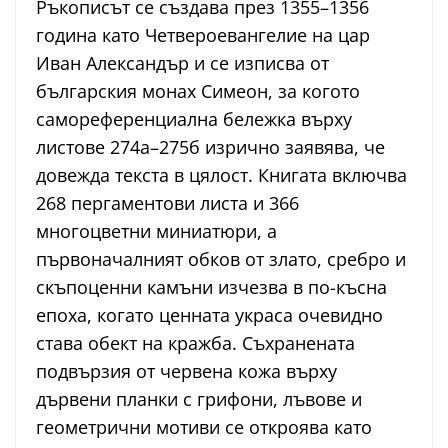
Ръкописът се създава през 1355–1356
година като Четвероевангелие на цар
Иван Александър и се изписва от
българския монах Симеон, за когото
самореференциална бележка върху
листове 274а–275б изрично заявява, че
довежда текста в цялост. Книгата включва
268 пергаментови листа и 366
многоцветни миниатюри, а
първоначалният обков от злато, сребро и
скъпоценни камъни изчезва в по-късна
епоха, когато ценната украса очевидно
става обект на кражба. Съхранената
подвързия от червена кожа върху
дървени планки с грифони, лъвове и
геометрични мотиви се откроява като