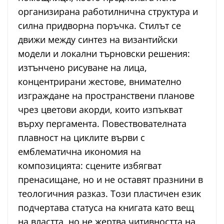
организирана работилнична структура и
силна придворна поръчка. Стилът се
движи между синтез на византийски
модели и локални търновски решения:
изтънчено рисуване на лица,
концентрирани жестове, внимателно
изграждане на пространствени планове
чрез цветови акорди, които изпъкват
върху пергамента. Повествователната
плавност на циклите върви с
емблематична икономия на
композицията: сцените избягват
пренасищане, но и не оставят празнини в
теологичния разказ. Този пластичен език
подчертава статуса на книгата като вещ
на властта, но не жертва читивността на