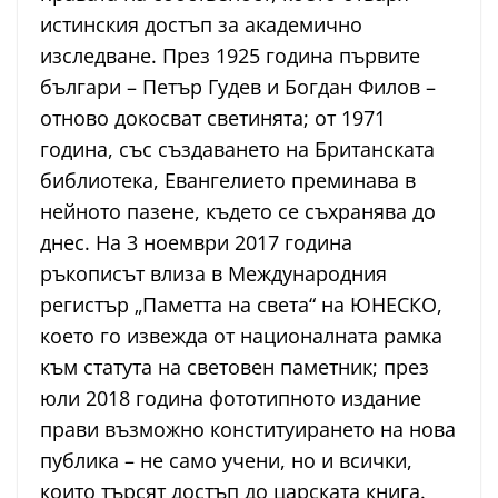
истинския достъп за академично
изследване. През 1925 година първите
българи – Петър Гудев и Богдан Филов –
отново докосват светинята; от 1971
година, със създаването на Британската
библиотека, Евангелието преминава в
нейното пазене, където се съхранява до
днес. На 3 ноември 2017 година
ръкописът влиза в Международния
регистър „Паметта на света“ на ЮНЕСКО,
което го извежда от националната рамка
към статута на световен паметник; през
юли 2018 година фототипното издание
прави възможно конституирането на нова
публика – не само учени, но и всички,
които търсят достъп до царската книга.