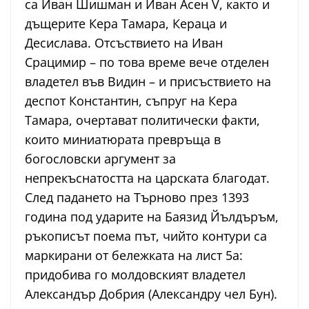
са Иван Шишман и Иван Асен V, както и
дъщерите Кера Тамара, Кераца и
Десислава. Отсъствието на Иван
Срацимир – по това време вече отделен
владетел във Видин – и присъствието на
деспот Константин, съпруг на Кера
Тамара, очертават политически факти,
които миниатюрата превръща в
богословски аргумент за
непрекъснатостта на царската благодат.
След падането на Търново през 1393
година под ударите на Баязид Йълдъръм,
ръкописът поема път, чийто контури са
маркирани от бележката на лист 5а:
придобива го молдовският владетел
Александър Добрия (Александру чел Бун).