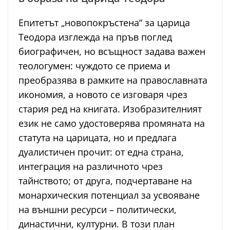
Епитетът „новопокръстена“ за царица
Теодора изглежда на пръв поглед
биографичен, но всъщност задава важен
теологумен: чуждото се приема и
преобразява в рамките на православната
икономия, а новото се изговаря чрез
стария ред на книгата. Изобразителният
език не само удостоверява промяната на
статута на царицата, но и предлага
дуалистичен прочит: от една страна,
интеграция на различното чрез
тайнството; от друга, подчертаване на
монархическия потенциал за усвояване
на външни ресурси – политически,
династични, културни. В този план