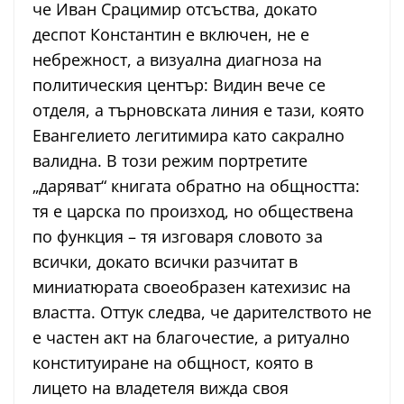
че Иван Срацимир отсъства, докато
деспот Константин е включен, не е
небрежност, а визуална диагноза на
политическия център: Видин вече се
отделя, а търновската линия е тази, която
Евангелието легитимира като сакрално
валидна. В този режим портретите
„даряват“ книгата обратно на общността:
тя е царска по произход, но обществена
по функция – тя изговаря словото за
всички, докато всички разчитат в
миниатюрата своеобразен катехизис на
властта. Оттук следва, че дарителството не
е частен акт на благочестие, а ритуално
конституиране на общност, която в
лицето на владетеля вижда своя