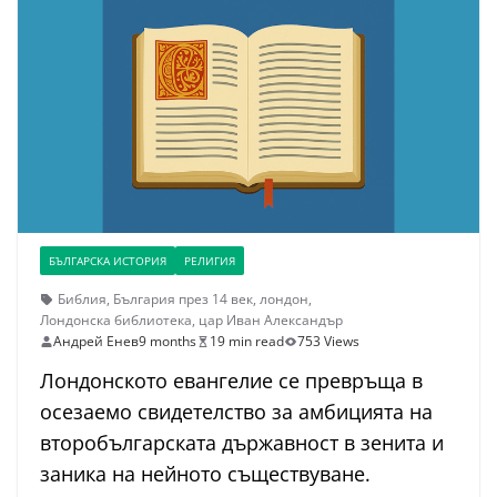
БЪЛГАРСКА ИСТОРИЯ
РЕЛИГИЯ
Библия
,
България през 14 век
,
лондон
,
Лондонска библиотека
,
цар Иван Александър
Андрей Енев
9 months
19 min read
753 Views
Лондонското евангелие се превръща в
осезаемо свидетелство за амбицията на
второбългарската държавност в зенита и
заника на нейното съществуване.