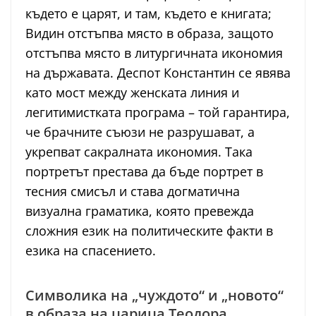
където е царят, и там, където е книгата;
Видин отстъпва място в образа, защото
отстъпва място в литургичната икономия
на държавата. Деспот Константин се явява
като мост между женската линия и
легитимистката програма – той гарантира,
че брачните съюзи не разрушават, а
укрепват сакралната икономия. Така
портретът престава да бъде портрет в
тесния смисъл и става догматична
визуална граматика, която превежда
сложния език на политическите факти в
езика на спасението.
Символика на „чуждото“ и „новото“
в образа на царица Теодора