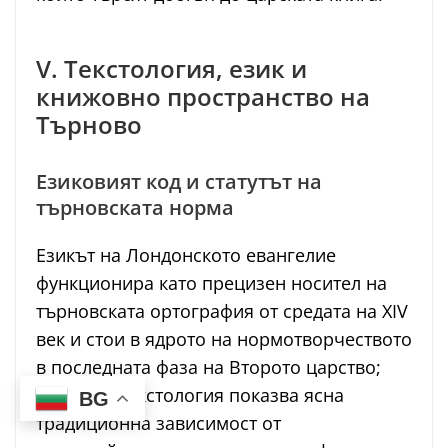
V. Текстология, език и
книжовно пространство на
Търново
Езиковият код и статутът на
търновската норма
Езикът на Лондонското евангелие
функционира като прецизен носител на
търновската ортография от средата на XIV
век и стои в ядрото на нормотворчеството
в последната фаза на Второто царство;
неговата текстология показва ясна
BG
традиционна зависимост от