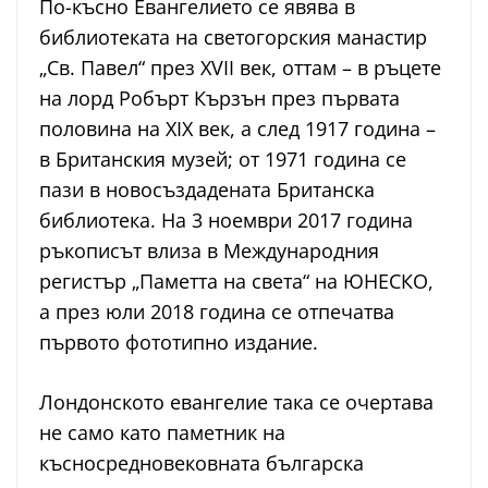
По-късно Евангелието се явява в
библиотеката на светогорския манастир
„Св. Павел“ през XVII век, оттам – в ръцете
на лорд Робърт Кързън през първата
половина на XIX век, а след 1917 година –
в Британския музей; от 1971 година се
пази в новосъздадената Британска
библиотека. На 3 ноември 2017 година
ръкописът влиза в Международния
регистър „Паметта на света“ на ЮНЕСКО,
а през юли 2018 година се отпечатва
първото фототипно издание.
Лондонското евангелие така се очертава
не само като паметник на
късносредновековната българска