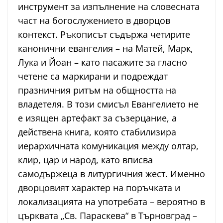
инструмент за изпълнение на словесната
част на богослужението в дворцов
контекст. Ръкописът съдържа четирите
канонични евангелия – на Матей, Марк,
Лука и Йоан – като пасажите за гласно
четене са маркирани и подреждат
празничния ритъм на общността на
владетеля. В този смисъл Евангелието не
е изящен артефакт за съзерцание, а
действена книга, която стабилизира
иерархичната комуникация между олтар,
клир, цар и народ, като вписва
самодържеца в литургичния жест. Именно
дворцовият характер на поръчката и
локализацията на употребата – вероятно в
църквата „Св. Параскева“ в Търновград –