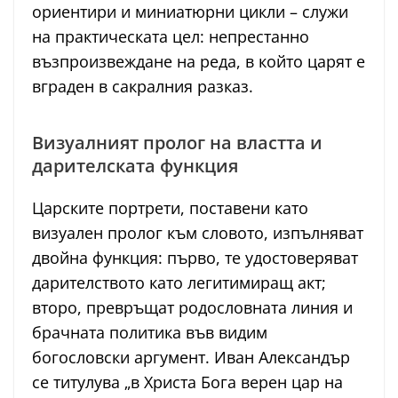
ориентири и миниатюрни цикли – служи
на практическата цел: непрестанно
възпроизвеждане на реда, в който царят е
вграден в сакралния разказ.
Визуалният пролог на властта и
дарителската функция
Царските портрети, поставени като
визуален пролог към словото, изпълняват
двойна функция: първо, те удостоверяват
дарителството като легитимиращ акт;
второ, превръщат родословната линия и
брачната политика във видим
богословски аргумент. Иван Александър
се титулува „в Христа Бога верен цар на