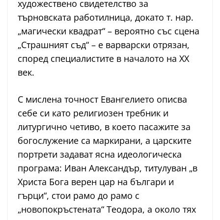
художествено свидетелство за
търновската работилница, докато т. нар.
„магически квадрат“ – вероятно със сцена
„Страшният съд“ – е варварски отрязан,
според специалистите в началото на ХХ
век.
С мислена точност Евангелието описва
себе си като религиозен требник и
литургично четиво, в което пасажите за
богослужение са маркирани, а царските
портрети задават ясна идеологическа
програма: Иван Александър, титулуван „в
Христа Бога верен цар на българи и
гърци“, стои рамо до рамо с
„новопокръстената“ Теодора, а около тях