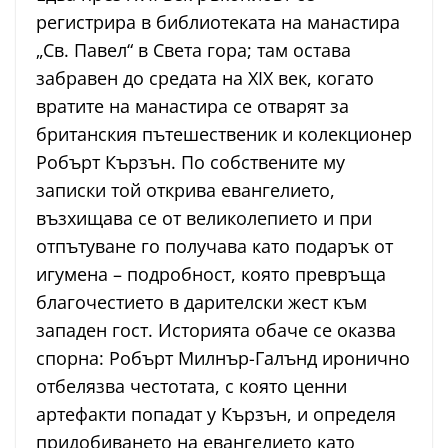
регистрира в библиотеката на манастира
„Св. Павел“ в Света гора; там остава
забравен до средата на XIX век, когато
вратите на манастира се отварят за
британския пътешественик и колекционер
Робърт Кързън. По собствените му
записки той открива евангелието,
възхищава се от великолепието и при
отпътуване го получава като подарък от
игумена – подробност, която превръща
благочестието в дарителски жест към
западен гост. Историята обаче се оказва
спорна: Робърт Милнър-Галънд иронично
отбелязва честотата, с която ценни
артефакти попадат у Кързън, и определя
придобиването на евангелието като