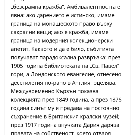
„безсрамна кражба“. Амбивалентността е
явна: ако дарението е истинско, имаме
граница на монашеското право върху
сакрални вещи; ако е кражба, имаме
граница на модерния колекционерски
апетит. Каквото и да е било, събитията
получават парадоксална развръзка: през
1905 година библиотеката на „Св. Павел“
гори, а Лондонското евангелие, отнесено
десетилетия по-рано в Англия, оцелява.
Междувременно Кързън показва
колекцията през 1849 година, а през 1876
година синът му я предава на постоянно
съхранение в Британския кралски музей;
през 1917 година внучката Дария дарява
правата на собственост, което отваря