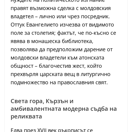
правят възможна сделка с молдовския
владетел – лично или чрез посредник.
Оттук Евангелието изчезва от видимото
поле за столетия; фактът, че по-късно се
явява в монашеска библиотека,
позволява да предположим дарение от
молдовски владетели към атонската
общност – благочестив жест, който
прехвърля царската вещ в литургично
подмножество на православния свят.
Света гора, Кързън и
амбивалентната модерна съдба на
реликвата
Едва през XVII век ръкописът се