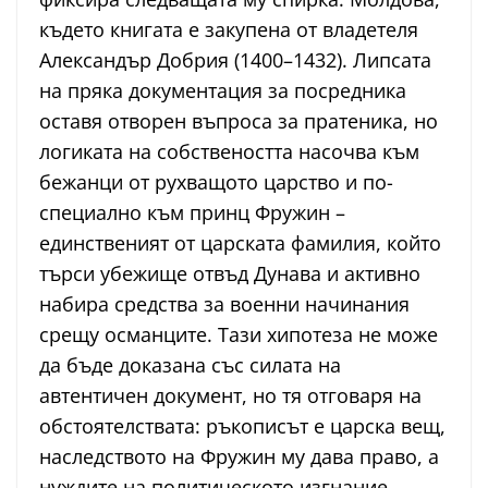
където книгата е закупена от владетеля
Александър Добрия (1400–1432). Липсата
на пряка документация за посредника
оставя отворен въпроса за пратеника, но
логиката на собствеността насочва към
бежанци от рухващото царство и по-
специално към принц Фружин –
единственият от царската фамилия, който
търси убежище отвъд Дунава и активно
набира средства за военни начинания
срещу османците. Тази хипотеза не може
да бъде доказана със силата на
автентичен документ, но тя отговаря на
обстоятелствата: ръкописът е царска вещ,
наследството на Фружин му дава право, а
нуждите на политическото изгнание