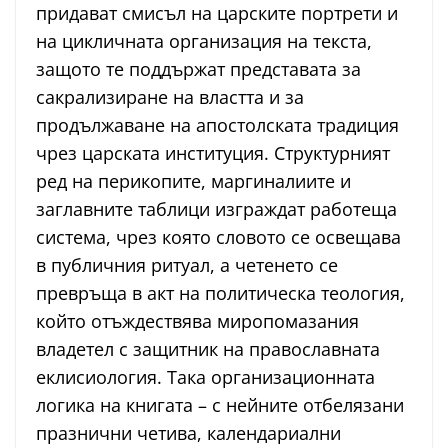
придават смисъл на царските портрети и
на цикличната организация на текста,
защото те поддържат представата за
сакрализиране на властта и за
продължаване на апостолската традиция
чрез царската институция. Структурният
ред на перикопите, маргиналиите и
заглавните таблици изграждат работеща
система, чрез която словото се освещава
в публичния ритуал, а четенето се
превръща в акт на политическа теология,
който отъждествява миропомазания
владетел с защитник на православната
еклисиология. Така организационната
логика на книгата – с нейните отбелязани
празнични четива, календариални