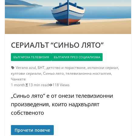
СЕРИАЛЪТ “СИНЬО ЛЯТО”
БЪЛГАРСКА ТЕЛЕВИЗИЯ
БЪЛГАРИЯ ПРЕЗ СОЦИАЛИЗМА
Verano azul
,
БНТ
,
детство и порастване
,
испански сериал
,
култови сериали
,
Синьо лято
,
телевизионна носталгия
,
Чанкете
1 month
13 min read
118 Views
„Синьо лято“ е от онези телевизионни
произведения, които надхвърлят
собственото
Прочети повече