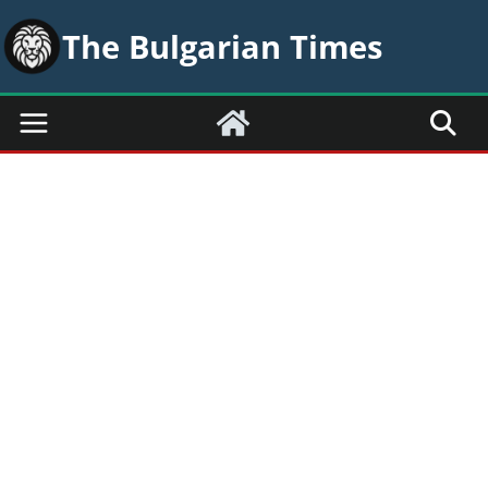
Skip
The Bulgarian Times
to
content