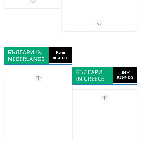
БЪЛГАРИ IN
Виж
всичко
NEDERLANDS
БЪЛГАРИ
Виж
всичко
IN GREECE