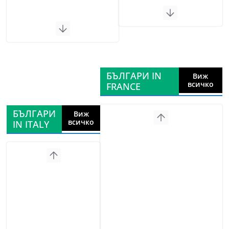
БЪЛГАРИ IN
Виж
всичко
FRANCE
БЪЛГАРИ
Виж
всичко
IN ITALY