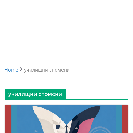
Home
училищни спомени
училищни спомени