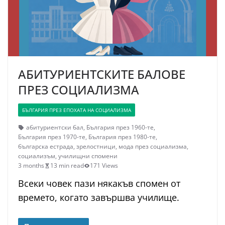
АБИТУРИЕНТСКИТЕ БАЛОВЕ
ПРЕЗ СОЦИАЛИЗМА
БЪЛГАРИЯ ПРЕЗ ЕПОХАТА НА СОЦИАЛИЗМА
абитуриентски бал
,
България през 1960-те
,
България през 1970-те
,
България през 1980-те
,
българска естрада
,
зрелостници
,
мода през социализма
,
социализъм
,
училищни спомени
3 months
13 min read
171 Views
Всеки човек пази някакъв спомен от
времето, когато завършва училище.