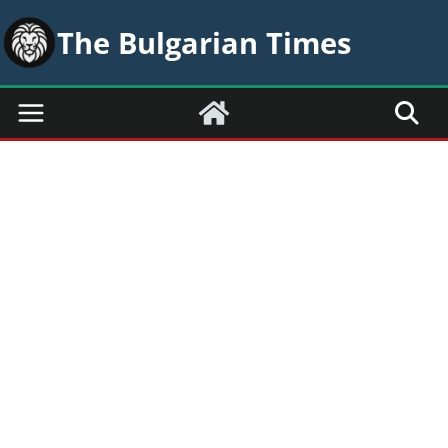
Skip
The Bulgarian Times
to
content