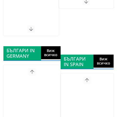
БЪЛГАРИ IN
Виж
всичко
GERMANY
БЪЛГАРИ
Виж
всичко
IN SPAIN