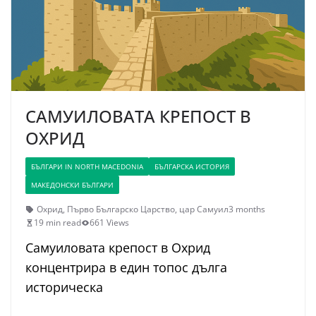
САМУИЛОВАТА КРЕПОСТ В
ОХРИД
БЪЛГАРИ IN NORTH MACEDONIA
БЪЛГАРСКА ИСТОРИЯ
МАКЕДОНСКИ БЪЛГАРИ
Охрид
,
Първо Българско Царство
,
цар Самуил
3 months
19 min read
661 Views
Самуиловата крепост в Охрид
концентрира в един топос дълга
историческа