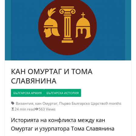
КАН ОМУРТАГ И ТОМА
СЛАВЯНИНА
БЪЛГАРСКА АРМИЯ
БЪЛГАРСКА ИСТОРИЯ
Византия
,
кан Омуртаг
,
Първо Българско Царство
9 months
24 min read
563 Views
Историята на конфликта между кан
Омуртаг и узурпатора Тома Славянина