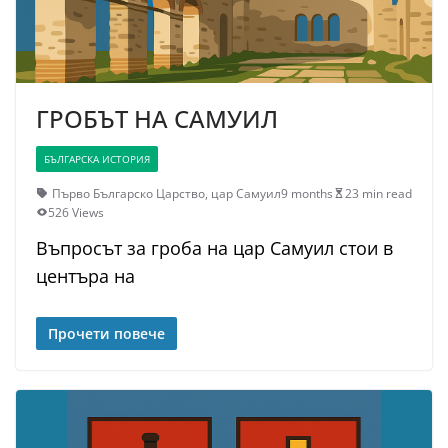
ГРОБЪТ НА САМУИЛ
БЪЛГАРСКА ИСТОРИЯ
Първо Българско Царство
,
цар Самуил
9 months
23 min read
526 Views
Въпросът за гроба на цар Самуил стои в
центъра на
Прочети повече