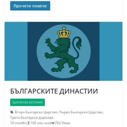
Прочети повече
БЪЛГАРСКИТЕ ДИНАСТИИ
БЪЛГАРСКА ИСТОРИЯ
Второ Българско Царство
,
Първо Българско Царство
,
Трета българска държава
10 months
106 min read
762 Views