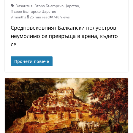
Византия
,
Второ Българско Царство
,
Първо Българско Царство
9 months
25 min read
748 Views
Средновековният Балкански полуостров
неумолимо се превръща в арена, където
се
Прочети повече