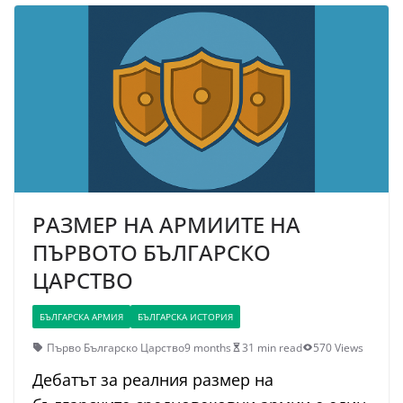
РАЗМЕР НА АРМИИТЕ НА
ПЪРВОТО БЪЛГАРСКО
ЦАРСТВО
БЪЛГАРСКА АРМИЯ
БЪЛГАРСКА ИСТОРИЯ
Първо Българско Царство
9 months
31 min read
570 Views
Дебатът за реалния размер на