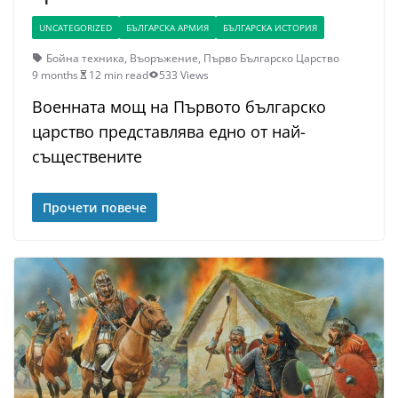
UNCATEGORIZED
БЪЛГАРСКА АРМИЯ
БЪЛГАРСКА ИСТОРИЯ
Бойна техника
,
Въоръжение
,
Първо Българско Царство
9 months
12 min read
533 Views
Военната мощ на Първото българско
царство представлява едно от най-
съществените
Прочети повече