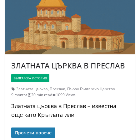
ЗЛАТНАТА ЦЪРКВА В ПРЕСЛАВ
БЪЛГАРСКА ИСТОРИЯ
Златната църква
,
Преслав
,
Първо Българско Царство
9 months
20 min read
1099 Views
Златната църква в Преслав – известна
още като Кръглата или
Прочети повече