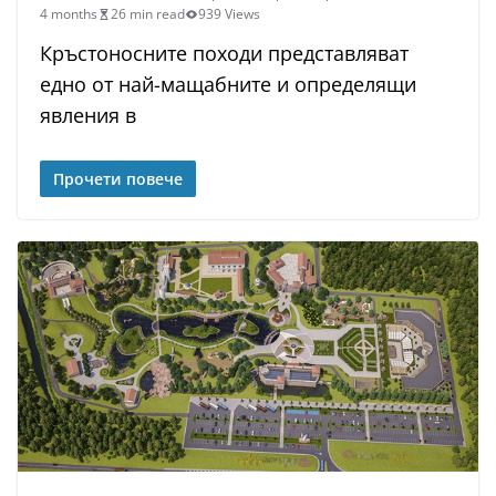
4 months
26 min read
939 Views
Кръстоносните походи представляват
едно от най-мащабните и определящи
явления в
Прочети повече