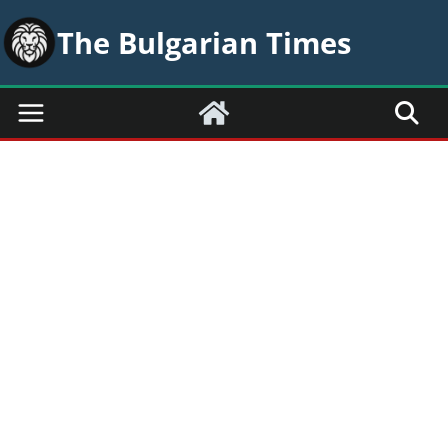
Skip
The Bulgarian Times
to
content