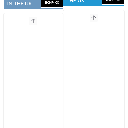
THE US
всичко
IN THE UK