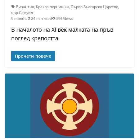
Византия
,
Кракра пернишки
,
Първо Българско Царство
,
цар Самуил
9 months
24 min read
644 Views
В началото на XI век малката на пръв
поглед крепостта
Прочети повече