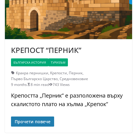
КРЕПОСТ “ПЕРНИК”
БЪЛГАРСКА ИСТОРИЯ
ТУРИЗЪМ
Кракра пернишки
,
Крепости
,
Перник
,
Първо Българско Царство
,
Средновековие
9 months
8 min read
743 Views
Крепостта „Перник“ е разположена върху
скалистото плато на хълма „Крепок“
Прочети повече