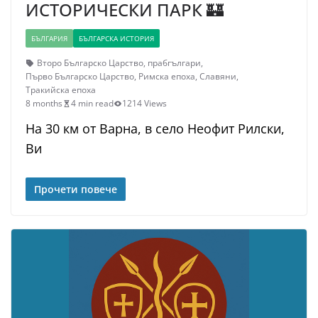
ИСТОРИЧЕСКИ ПАРК 🏰
БЪЛГАРИЯ
БЪЛГАРСКА ИСТОРИЯ
Второ Българско Царство
,
прабгългари
,
Първо Българско Царство
,
Римска епоха
,
Славяни
,
Тракийска епоха
8 months
4 min read
1214 Views
На 30 км от Варна, в село Неофит Рилски,
Ви
Прочети повече