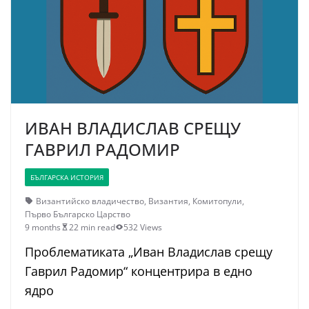
ИВАН ВЛАДИСЛАВ СРЕЩУ
ГАВРИЛ РАДОМИР
БЪЛГАРСКА ИСТОРИЯ
Византийско владичество
,
Византия
,
Комитопули
,
Първо Българско Царство
9 months
22 min read
532 Views
Проблематиката „Иван Владислав срещу
Гаврил Радомир“ концентрира в едно
ядро