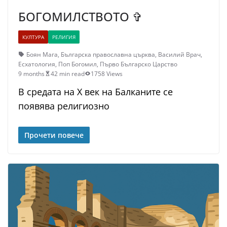
БОГОМИЛСТВОТО ✞
КУЛТУРА
РЕЛИГИЯ
Боян Мага
,
Българска православна църква
,
Василий Врач
,
Есхатология
,
Поп Богомил
,
Първо Българско Царство
9 months
42 min read
1758 Views
В средата на X век на Балканите се
появява религиозно
Прочети повече