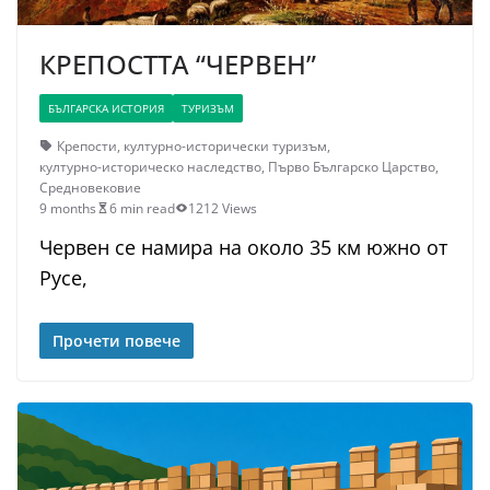
КРЕПОСТТА “ЧЕРВЕН”
БЪЛГАРСКА ИСТОРИЯ
ТУРИЗЪМ
Крепости
,
културно-исторически туризъм
,
културно-историческо наследство
,
Първо Българско Царство
,
Средновековие
9 months
6 min read
1212 Views
Червен се намира на около 35 км южно от
Русе,
Прочети повече