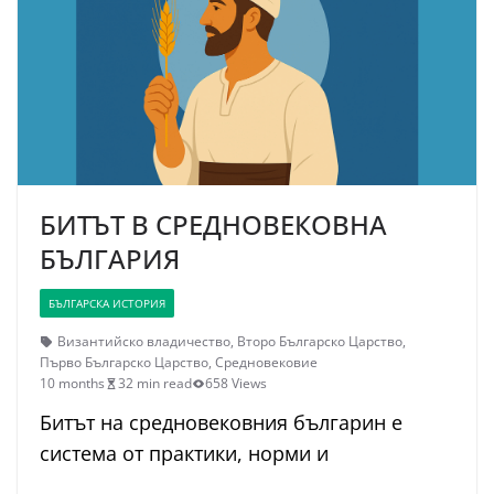
БИТЪТ В СРЕДНОВЕКОВНА
БЪЛГАРИЯ
БЪЛГАРСКА ИСТОРИЯ
Византийско владичество
,
Второ Българско Царство
,
Първо Българско Царство
,
Средновековие
10 months
32 min read
658 Views
Битът на средновековния българин е
система от практики, норми и