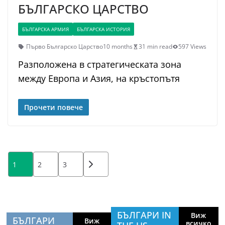
БЪЛГАРСКО ЦАРСТВО
БЪЛГАРСКА АРМИЯ
БЪЛГАРСКА ИСТОРИЯ
Първо Българско Царство
10 months
31 min read
597 Views
Разположена в стратегическата зона
между Европа и Азия, на кръстопътя
Прочети повече
Posts
1
2
3
pagination
БЪЛГАРИ IN
Виж
БЪЛГАРИ
Виж
всичко