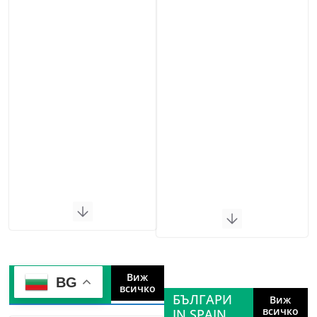
БЪЛГАРИ IN
Виж
BG
всичко
GERMANY
БЪЛГАРИ
Виж
всичко
IN SPAIN