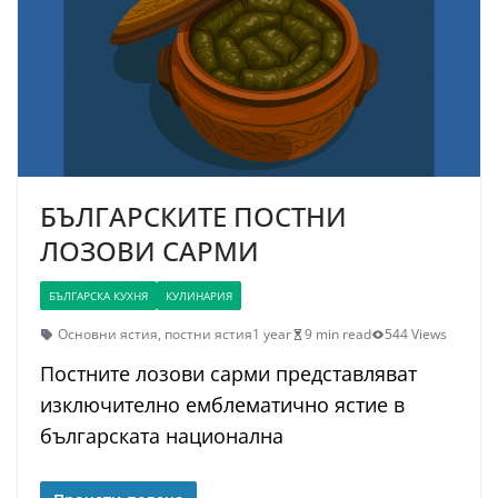
БЪЛГАРСКИТЕ ПОСТНИ
ЛОЗОВИ САРМИ
БЪЛГАРСКА КУХНЯ
КУЛИНАРИЯ
Основни ястия
,
постни ястия
1 year
9 min read
544 Views
Постните лозови сарми представляват
изключително емблематично ястие в
българската национална