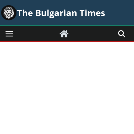
Skip
The Bulgarian Times
to
content