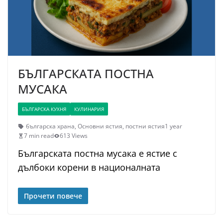
БЪЛГАРСКАТА ПОСТНА
МУСАКА
БЪЛГАРСКА КУХНЯ
КУЛИНАРИЯ
българска храна
,
Основни ястия
,
постни ястия
1 year
7 min read
613 Views
Българската постна мусака е ястие с
дълбоки корени в националната
Прочети повече