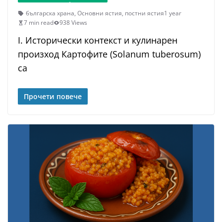
българска храна
,
Основни ястия
,
постни ястия
1 year
7 min read
938 Views
I. Исторически контекст и кулинарен
произход Картофите (Solanum tuberosum)
са
Прочети повече