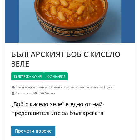
БЪЛГАРСКИЯТ БОБ С КИСЕЛО
ЗЕЛЕ
БЪЛГАРСКА КУХНЯ
КУЛИНАРИЯ
българска храна
,
Основни ястия
,
постни ястия
1 year
7 min read
564 Views
„Боб с кисело зеле“ е едно от най-
представителните за българската
Прочети повече