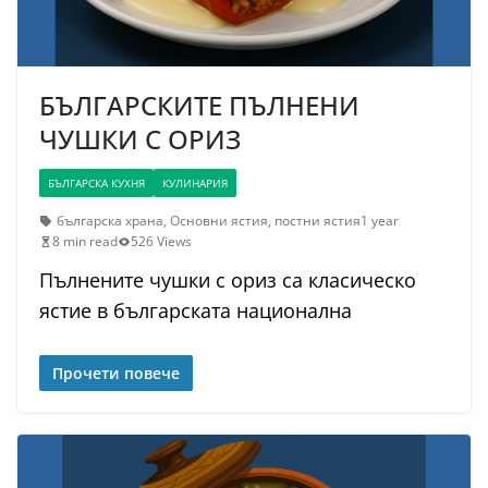
БЪЛГАРСКИТЕ ПЪЛНЕНИ
ЧУШКИ С ОРИЗ
БЪЛГАРСКА КУХНЯ
КУЛИНАРИЯ
българска храна
,
Основни ястия
,
постни ястия
1 year
8 min read
526 Views
Пълнените чушки с ориз са класическо
ястие в българската национална
Прочети повече