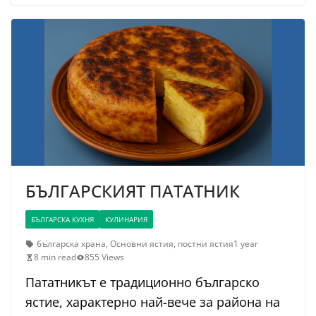
БЪЛГАРСКИЯТ ПАТАТНИК
БЪЛГАРСКА КУХНЯ
КУЛИНАРИЯ
българска храна
,
Основни ястия
,
постни ястия
1 year
8 min read
855 Views
Пататникът е традиционно българско
ястие, характерно най-вече за района на