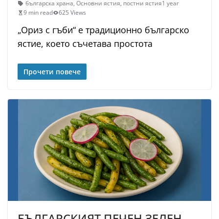
българска храна
,
Основни ястия
,
постни ястия
1 year
9 min read
625 Views
„Ориз с гъби“ е традиционно българско
ястие, което съчетава простота
Прочети повече
БЪЛГАРСКИЯТ ПЕЧЕН ЗЕЛЕН