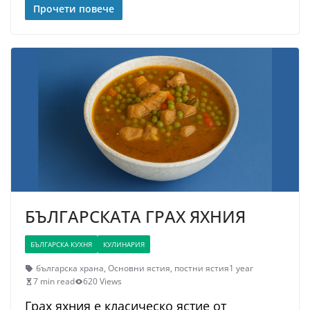
Прочети повече
БЪЛГАРСКАТА ГРАХ ЯХНИЯ
БЪЛГАРСКА КУХНЯ
КУЛИНАРИЯ
българска храна
,
Основни ястия
,
постни ястия
1 year
7 min read
620 Views
Грах яхния е класическо ястие от