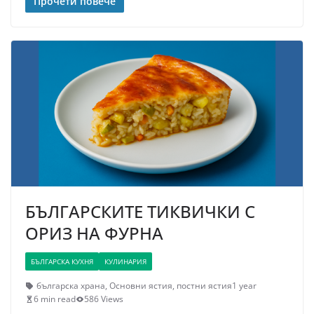
Прочети повече
БЪЛГАРСКИТЕ ТИКВИЧКИ С
ОРИЗ НА ФУРНА
БЪЛГАРСКА КУХНЯ
КУЛИНАРИЯ
българска храна
,
Основни ястия
,
постни ястия
1 year
6 min read
586 Views