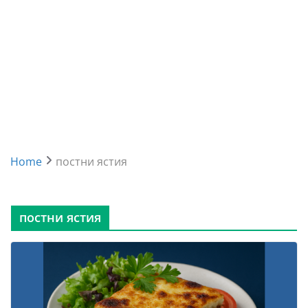
Home
постни ястия
постни ястия