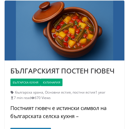
БЪЛГАРСКИЯТ ПОСТЕН ГЮВЕЧ
БЪЛГАРСКА КУХНЯ
КУЛИНАРИЯ
българска храна
,
Основни ястия
,
постни ястия
1 year
7 min read
670 Views
Постният гювеч е истински символ на
българската селска кухня –