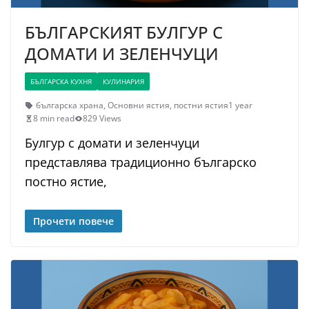
БЪЛГАРСКИЯТ БУЛГУР С
ДОМАТИ И ЗЕЛЕНЧУЦИ
БЪЛГАРСКА КУХНЯ
КУЛИНАРИЯ
българска храна
,
Основни ястия
,
постни ястия
1 year
8 min read
829 Views
Булгур с домати и зеленчуци
представлява традиционно българско
постно ястие,
Прочети повече