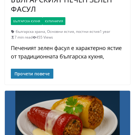
ФАСУЛ
БЪЛГАРСКА КУХНЯ
КУЛИНАРИЯ
българска храна
,
Основни ястия
,
постни ястия
1 year
7 min read
455 Views
Печеният зелен фасул е характерно ястие
от традиционната българска кухня,
Прочети повече