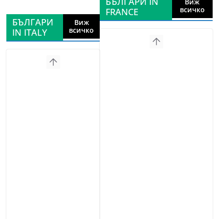
БЪЛГАРИ IN
Виж
всичко
FRANCE
БЪЛГАРИ
Виж
всичко
IN ITALY