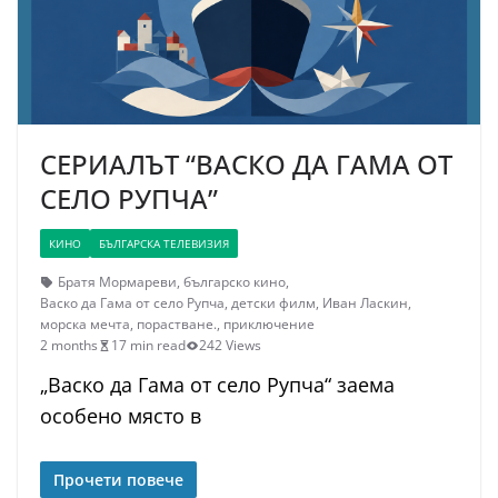
СЕРИАЛЪТ “ВАСКО ДА ГАМА ОТ
СЕЛО РУПЧА”
КИНО
БЪЛГАРСКА ТЕЛЕВИЗИЯ
Братя Мормареви
,
българско кино
,
Васко да Гама от село Рупча
,
детски филм
,
Иван Ласкин
,
морска мечта
,
порастване.
,
приключение
2 months
17 min read
242 Views
„Васко да Гама от село Рупча“ заема
особено място в
Прочети повече