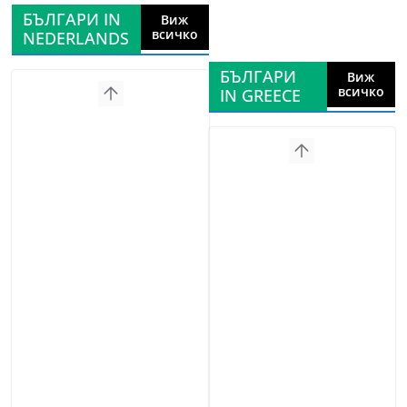
БЪЛГАРИ IN
Виж
всичко
NEDERLANDS
БЪЛГАРИ
Виж
всичко
IN GREECE