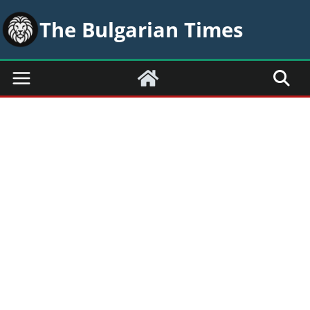
Skip
The Bulgarian Times
to
content